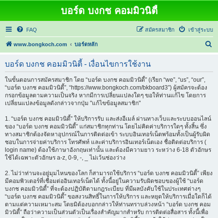
บอร์ด บงกช คอมมิวนิตี้
FAQ
สมัครสมาชิก
เข้าสู่ระบบ
ค้
www.bongkoch.com
บอร์ดหลัก
น
บอร์ด บงกช คอมมิวนิตี้ - เงื่อนไขการใช้งาน
ห
า
ในขั้นตอนการสมัครสมาชิก โดย “บอร์ด บงกช คอมมิวนิตี้” (เรียก “we”, “us”, “our”,
“บอร์ด บงกช คอมมิวนิตี้”, “https://www.bongkoch.com/bkboard3”) ผู้สมัครจะต้อง
กรอกข้อมูลตามความเป็นจริง หากมีการเปลี่ยนแปลงใดๆ ขอให้ท่านแก้ไข โดยการ
เปลี่ยนแปลงข้อมูลดังกล่าวจากปุ่ม "แก้ไขข้อมูลสมาชิก"
1. “บอร์ด บงกช คอมมิวนิตี้” ให้บริการรับ และส่งอีเมล์ ผ่านทางเว็บและระบบออนไลน์
ของ “บอร์ด บงกช คอมมิวนิตี้” แก่สมาชิกทุกท่าน โดยไม่คิดค่าบริการใดๆ ทั้งสิ้น ซึ่ง
ทางสมาชิกต้องจัดหาอุปกรณ์ในการติดต่อเข้า ระบบอินเทอร์เน็ตพร้อมทั้งเป็นผู้รับผิด
ชอบในการจ่ายค่าบริการ โทรศัพท์ และค่าบริการอินเทอร์เน็ตเอง ชื่อติดต่อบริการ (
login name) ต้องใช้ภาษาอังกฤษเท่านั้น และต้องมีความยาว ระหว่าง 6-18 ตัวอักษร
ใช้ได้เฉพาะตัวอักษร a-z, 0-9, -, _ ไม่เว้นช่องว่าง
2. ไม่ว่าท่านจะอยู่มุมไหนของโลก ก็สามารถใช้บริการ “บอร์ด บงกช คอมมิวนิตี้” เพียง
มีคอมพิวเตอร์ที่เชื่อมต่ออินเทอร์เน็ตได้ ทั้งนี้อยู่ในความรับผิดชอบของผู้ใช้ “บอร์ด
บงกช คอมมิวนิตี้” ที่จะต้องปฏิบัติตามกฎระเบียบ ที่มีผลบังคับใช้ในประเทศต่างๆ
“บอร์ด บงกช คอมมิวนิตี้” ขอสงวนสิทธิ์ในการให้บริการ และหยุดให้บริการเมื่อใดก็ได้
ตามแต่ความเหมาะสม โดยมิต้องบอกกล่าวให้ท่านทราบล่วงหน้า “บอร์ด บงกช คอม
มิวนิตี้” ถือว่าความเป็นส่วนตัวเป็นเรื่องสำคัญมากสำหรับ การติดต่อสื่อสาร ทั้งนี้เพื่อ