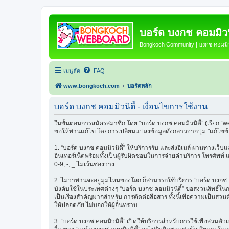
บอร์ด บงกช คอมมิวนิ
Bongkoch Community | บงกช คอมมิวน
เมนูลัด
FAQ
www.bongkoch.com
บอร์ดหลัก
บอร์ด บงกช คอมมิวนิตี้ - เงื่อนไขการใช้งาน
ในขั้นตอนการสมัครสมาชิก โดย “บอร์ด บงกช คอมมิวนิตี้” (เรียก “w
ขอให้ท่านแก้ไข โดยการเปลี่ยนแปลงข้อมูลดังกล่าวจากปุ่ม "แก้ไขข
1. “บอร์ด บงกช คอมมิวนิตี้” ให้บริการรับ และส่งอีเมล์ ผ่านทางเว
อินเทอร์เน็ตพร้อมทั้งเป็นผู้รับผิดชอบในการจ่ายค่าบริการ โทรศัพท์
0-9, -, _ ไม่เว้นช่องว่าง
2. ไม่ว่าท่านจะอยู่มุมไหนของโลก ก็สามารถใช้บริการ “บอร์ด บงกช คอมม
บังคับใช้ในประเทศต่างๆ “บอร์ด บงกช คอมมิวนิตี้” ขอสงวนสิทธิ์ใ
เป็นเรื่องสำคัญมากสำหรับ การติดต่อสื่อสาร ทั้งนี้เพื่อความเป็นส่
ให้ปลอดภัย ไม่บอกให้ผู้อื่นทราบ
3. “บอร์ด บงกช คอมมิวนิตี้” เปิดให้บริการสำหรับการใช้เพื่อส่วนตั