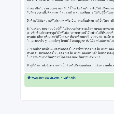
อื่น ทาง “บอร์ด บงกช คอมมิวนิตี้” จะไม่รับผิดชอบต่อข้อเสียหายในท
4. สมาชิก “บอร์ด บงกช คอมมิวนิตี้” จะไม่นำบริการไปใช้ในกิจกรรมท
รับผิดชอบต่อสิ่งที่ท่านละเมิดและสร้างความเสียหาย ให้กับผู้อื่นในทุ
5. ห้ามใช้ข้อความที่ไม่สุภาพ หรือเป็นการหมิ่นประมาทผู้อื่นในการสื่อส
6. “บอร์ด บงกช คอมมิวนิตี้” ไม่รับประกันความเสียหายของจดหมายที่
อาจขัดข้องโดยเหตุสุดวิสัยที่ไม่อาจคาดการณ์ได้ อย่างไรก็ดีระบบ
ภาพนิ่ง เสียง หรือภาพวิดีโอต่างๆ ที่พ่วงท้ายมากับจดหมาย “บอร์ด บ
ไปเผยแพร่ใน รูปแบบใดๆ โดยมิได้รับอนุญาต ทั้งนี้มีผลบังคับรวมไปถ
7. หากมีการเปลี่ยนแปลงข้อตกลงในการให้บริการ “บอร์ด บงกช คอมมิว
ท่านยอมรับข้อตกลงใหม่ของ “บอร์ด บงกช คอมมิวนิตี้” โดยการกดปุ่ม 
ในการระงับการให้บริการ โดยมิต้องแจ้งให้ทราบล่วงหน้า
8. ผู้ที่ทำการส่งข้อความจำเป็นต้องรับผิดชอบต่อความข้อความนั้
www.bongkoch.com
บอร์ดหลัก