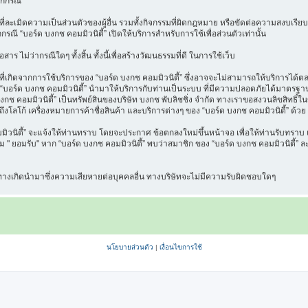
ุกกรณี
ี่ละเมิดความเป็นส่วนตัวของผู้อื่น รวมทั้งกิจกรรมที่ผิดกฎหมาย หรือขัดต่อความสงบเรียบ
กกรณี “บอร์ด บงกช คอมมิวนิตี้” เปิดให้บริการสำหรับการใช้เพื่อส่วนตัวเท่านั้น
าร ไม่ว่ากรณีใดๆ ทั้งสิ้น ทั้งนี้เพื่อสร้างวัฒนธรรมที่ดี ในการใช้เว็บ
เกิดจากการใช้บริการของ “บอร์ด บงกช คอมมิวนิตี้” ซึ่งอาจจะไม่สามารถให้บริการได้ตลอด
ที่ “บอร์ด บงกช คอมมิวนิตี้” นำมาให้บริการกับท่านเป็นระบบ ที่มีความปลอดภัยได้มาต
งกช คอมมิวนิตี้” เป็นทรัพย์สินของบริษัท บงกช พับลิชชิ่ง จำกัด ทางเราขอสงวนลิขสิทธิ์ใ
ึงโลโก้ เครื่องหมายการค้าชื่อสินค้า และบริการต่างๆ ของ “บอร์ด บงกช คอมมิวนิตี้” ด้วย
นิตี้” จะแจ้งให้ท่านทราบ โดยจะประกาศ ข้อตกลงใหม่ขึ้นหน้าจอ เพื่อให้ท่านรับทราบ แล
" ยอมรับ" หาก “บอร์ด บงกช คอมมิวนิตี้” พบว่าสมาชิก ของ “บอร์ด บงกช คอมมิวนิตี้” ละเ
น ทางเกิดนำมาซึ่งความเสียหายต่อบุคคลอื่น ทางบริษัทจะไม่มีความรับผิดชอบใดๆ
นโยบายส่วนตัว
|
เงื่อนไขการใช้