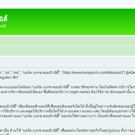
ตี้
ิตี้
e”, “us”, “our”, “บอร์ด บงกช คอมมิวนิตี้”, “https://www.bongkoch.com/bkboard3”) ผู
้อมูลสมาชิก"
็บและระบบออนไลน์ของ “บอร์ด บงกช คอมมิวนิตี้” แก่สมาชิกทุกท่าน โดยไม่คิดค่าบริการใดๆ
 และค่าบริการอินเทอร์เน็ตเอง ชื่อติดต่อบริการ ( login name) ต้องใช้ภาษาอังกฤษเท่านั้
ิวนิตี้” เพียงมีคอมพิวเตอร์ที่เชื่อมต่ออินเทอร์เน็ตได้ ทั้งนี้อยู่ในความรับผิดชอบของผู้ใ
นการให้บริการ และหยุดให้บริการเมื่อใดก็ได้ ตามแต่ความเหมาะสม โดยมิต้องบอกกล่าวให้ท
วนตัวของท่านเอง “บอร์ด บงกช คอมมิวนิตี้” ขอแจ้งให้ท่านทราบว่า เป็นหน้าที่ของท่านเอง 
วเท่านั้น ห้ามใช้ “บอร์ด บงกช คอมมิวนิตี้” เพื่อผลประโยชน์ทางธุรกิจในทุกรูปแบบ ทั้งกา