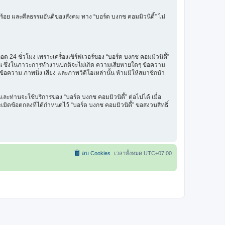
ร้อย และศีลธรรมอันดีของสังคม ทาง “บอร์ด บงกช คอมมิวนิตี้” ไม่
 24 ชั่วโมง เพราะเครื่องเซิร์ฟเวอร์ของ “บอร์ด บงกช คอมมิวนิตี้”
รฐาน ซึ่งในภาวะการทำงานปกติจะไม่เกิด ความเสียหายใดๆ ข้อความ
นข้อความ ภาพนิ่ง เสียง และภาพวิดีโอเหล่านั้น ห้ามมิให้สมาชิกนำ
ะท่านจะใช้บริการของ “บอร์ด บงกช คอมมิวนิตี้” ต่อไปได้ เมื่อ
มิดข้อตกลงที่ได้กำหนดไว้ “บอร์ด บงกช คอมมิวนิตี้” ขอสงวนสิทธิ์
ลบ Cookies
เวลาทั้งหมด
UTC+07:00