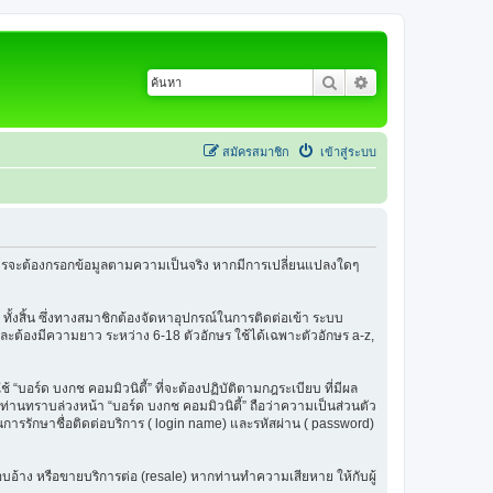
ค้นหา
การค้นหาขั้นสูง
สมัครสมาชิก
เข้าสู่ระบบ
้สมัครจะต้องกรอกข้อมูลตามความเป็นจริง หากมีการเปลี่ยนแปลงใดๆ
 ทั้งสิ้น ซึ่งทางสมาชิกต้องจัดหาอุปกรณ์ในการติดต่อเข้า ระบบ
น และต้องมีความยาว ระหว่าง 6-18 ตัวอักษร ใช้ได้เฉพาะตัวอักษร a-z,
ช้ “บอร์ด บงกช คอมมิวนิตี้” ที่จะต้องปฏิบัติตามกฎระเบียบ ที่มีผล
่านทราบล่วงหน้า “บอร์ด บงกช คอมมิวนิตี้” ถือว่าความเป็นส่วนตัว
ในการรักษาชื่อติดต่อบริการ ( login name) และรหัสผ่าน ( password)
รแอบอ้าง หรือขายบริการต่อ (resale) หากท่านทำความเสียหาย ให้กับผู้