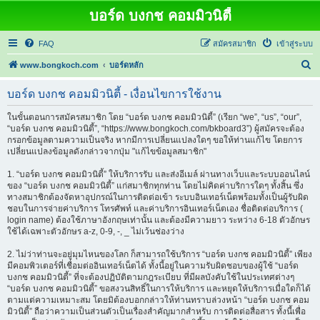
บอร์ด บงกช คอมมิวนิตี้
FAQ
สมัครสมาชิก
เข้าสู่ระบบ
ค้
www.bongkoch.com
บอร์ดหลัก
น
บอร์ด บงกช คอมมิวนิตี้ - เงื่อนไขการใช้งาน
ห
า
ในขั้นตอนการสมัครสมาชิก โดย “บอร์ด บงกช คอมมิวนิตี้” (เรียก “we”, “us”, “our”,
“บอร์ด บงกช คอมมิวนิตี้”, “https://www.bongkoch.com/bkboard3”) ผู้สมัครจะต้อง
กรอกข้อมูลตามความเป็นจริง หากมีการเปลี่ยนแปลงใดๆ ขอให้ท่านแก้ไข โดยการ
เปลี่ยนแปลงข้อมูลดังกล่าวจากปุ่ม "แก้ไขข้อมูลสมาชิก"
1. “บอร์ด บงกช คอมมิวนิตี้” ให้บริการรับ และส่งอีเมล์ ผ่านทางเว็บและระบบออนไลน์
ของ “บอร์ด บงกช คอมมิวนิตี้” แก่สมาชิกทุกท่าน โดยไม่คิดค่าบริการใดๆ ทั้งสิ้น ซึ่ง
ทางสมาชิกต้องจัดหาอุปกรณ์ในการติดต่อเข้า ระบบอินเทอร์เน็ตพร้อมทั้งเป็นผู้รับผิด
ชอบในการจ่ายค่าบริการ โทรศัพท์ และค่าบริการอินเทอร์เน็ตเอง ชื่อติดต่อบริการ (
login name) ต้องใช้ภาษาอังกฤษเท่านั้น และต้องมีความยาว ระหว่าง 6-18 ตัวอักษร
ใช้ได้เฉพาะตัวอักษร a-z, 0-9, -, _ ไม่เว้นช่องว่าง
2. ไม่ว่าท่านจะอยู่มุมไหนของโลก ก็สามารถใช้บริการ “บอร์ด บงกช คอมมิวนิตี้” เพียง
มีคอมพิวเตอร์ที่เชื่อมต่ออินเทอร์เน็ตได้ ทั้งนี้อยู่ในความรับผิดชอบของผู้ใช้ “บอร์ด
บงกช คอมมิวนิตี้” ที่จะต้องปฏิบัติตามกฎระเบียบ ที่มีผลบังคับใช้ในประเทศต่างๆ
“บอร์ด บงกช คอมมิวนิตี้” ขอสงวนสิทธิ์ในการให้บริการ และหยุดให้บริการเมื่อใดก็ได้
ตามแต่ความเหมาะสม โดยมิต้องบอกกล่าวให้ท่านทราบล่วงหน้า “บอร์ด บงกช คอม
มิวนิตี้” ถือว่าความเป็นส่วนตัวเป็นเรื่องสำคัญมากสำหรับ การติดต่อสื่อสาร ทั้งนี้เพื่อ