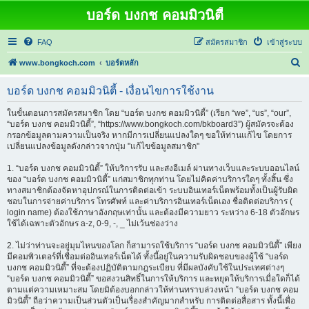
บอร์ด บงกช คอมมิวนิตี้
FAQ
สมัครสมาชิก
เข้าสู่ระบบ
ค้
www.bongkoch.com
บอร์ดหลัก
น
บอร์ด บงกช คอมมิวนิตี้ - เงื่อนไขการใช้งาน
ห
า
ในขั้นตอนการสมัครสมาชิก โดย “บอร์ด บงกช คอมมิวนิตี้” (เรียก “we”, “us”, “our”,
“บอร์ด บงกช คอมมิวนิตี้”, “https://www.bongkoch.com/bkboard3”) ผู้สมัครจะต้อง
กรอกข้อมูลตามความเป็นจริง หากมีการเปลี่ยนแปลงใดๆ ขอให้ท่านแก้ไข โดยการ
เปลี่ยนแปลงข้อมูลดังกล่าวจากปุ่ม "แก้ไขข้อมูลสมาชิก"
1. “บอร์ด บงกช คอมมิวนิตี้” ให้บริการรับ และส่งอีเมล์ ผ่านทางเว็บและระบบออนไลน์
ของ “บอร์ด บงกช คอมมิวนิตี้” แก่สมาชิกทุกท่าน โดยไม่คิดค่าบริการใดๆ ทั้งสิ้น ซึ่ง
ทางสมาชิกต้องจัดหาอุปกรณ์ในการติดต่อเข้า ระบบอินเทอร์เน็ตพร้อมทั้งเป็นผู้รับผิด
ชอบในการจ่ายค่าบริการ โทรศัพท์ และค่าบริการอินเทอร์เน็ตเอง ชื่อติดต่อบริการ (
login name) ต้องใช้ภาษาอังกฤษเท่านั้น และต้องมีความยาว ระหว่าง 6-18 ตัวอักษร
ใช้ได้เฉพาะตัวอักษร a-z, 0-9, -, _ ไม่เว้นช่องว่าง
2. ไม่ว่าท่านจะอยู่มุมไหนของโลก ก็สามารถใช้บริการ “บอร์ด บงกช คอมมิวนิตี้” เพียง
มีคอมพิวเตอร์ที่เชื่อมต่ออินเทอร์เน็ตได้ ทั้งนี้อยู่ในความรับผิดชอบของผู้ใช้ “บอร์ด
บงกช คอมมิวนิตี้” ที่จะต้องปฏิบัติตามกฎระเบียบ ที่มีผลบังคับใช้ในประเทศต่างๆ
“บอร์ด บงกช คอมมิวนิตี้” ขอสงวนสิทธิ์ในการให้บริการ และหยุดให้บริการเมื่อใดก็ได้
ตามแต่ความเหมาะสม โดยมิต้องบอกกล่าวให้ท่านทราบล่วงหน้า “บอร์ด บงกช คอม
มิวนิตี้” ถือว่าความเป็นส่วนตัวเป็นเรื่องสำคัญมากสำหรับ การติดต่อสื่อสาร ทั้งนี้เพื่อ