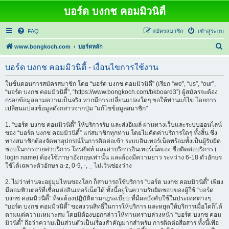
บอร์ด บงกช คอมมิวนิตี้
FAQ
สมัครสมาชิก
เข้าสู่ระบบ
ค้
www.bongkoch.com
บอร์ดหลัก
น
บอร์ด บงกช คอมมิวนิตี้ - เงื่อนไขการใช้งาน
ห
า
ในขั้นตอนการสมัครสมาชิก โดย “บอร์ด บงกช คอมมิวนิตี้” (เรียก “we”, “us”, “our”,
“บอร์ด บงกช คอมมิวนิตี้”, “https://www.bongkoch.com/bkboard3”) ผู้สมัครจะต้อง
กรอกข้อมูลตามความเป็นจริง หากมีการเปลี่ยนแปลงใดๆ ขอให้ท่านแก้ไข โดยการ
เปลี่ยนแปลงข้อมูลดังกล่าวจากปุ่ม "แก้ไขข้อมูลสมาชิก"
1. “บอร์ด บงกช คอมมิวนิตี้” ให้บริการรับ และส่งอีเมล์ ผ่านทางเว็บและระบบออนไลน์
ของ “บอร์ด บงกช คอมมิวนิตี้” แก่สมาชิกทุกท่าน โดยไม่คิดค่าบริการใดๆ ทั้งสิ้น ซึ่ง
ทางสมาชิกต้องจัดหาอุปกรณ์ในการติดต่อเข้า ระบบอินเทอร์เน็ตพร้อมทั้งเป็นผู้รับผิด
ชอบในการจ่ายค่าบริการ โทรศัพท์ และค่าบริการอินเทอร์เน็ตเอง ชื่อติดต่อบริการ (
login name) ต้องใช้ภาษาอังกฤษเท่านั้น และต้องมีความยาว ระหว่าง 6-18 ตัวอักษร
ใช้ได้เฉพาะตัวอักษร a-z, 0-9, -, _ ไม่เว้นช่องว่าง
2. ไม่ว่าท่านจะอยู่มุมไหนของโลก ก็สามารถใช้บริการ “บอร์ด บงกช คอมมิวนิตี้” เพียง
มีคอมพิวเตอร์ที่เชื่อมต่ออินเทอร์เน็ตได้ ทั้งนี้อยู่ในความรับผิดชอบของผู้ใช้ “บอร์ด
บงกช คอมมิวนิตี้” ที่จะต้องปฏิบัติตามกฎระเบียบ ที่มีผลบังคับใช้ในประเทศต่างๆ
“บอร์ด บงกช คอมมิวนิตี้” ขอสงวนสิทธิ์ในการให้บริการ และหยุดให้บริการเมื่อใดก็ได้
ตามแต่ความเหมาะสม โดยมิต้องบอกกล่าวให้ท่านทราบล่วงหน้า “บอร์ด บงกช คอม
มิวนิตี้” ถือว่าความเป็นส่วนตัวเป็นเรื่องสำคัญมากสำหรับ การติดต่อสื่อสาร ทั้งนี้เพื่อ