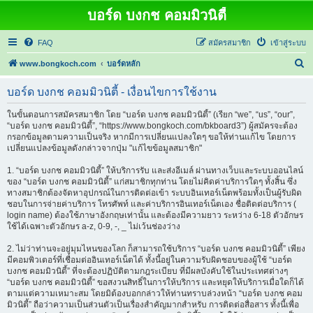
บอร์ด บงกช คอมมิวนิตี้
FAQ
สมัครสมาชิก
เข้าสู่ระบบ
ค้
www.bongkoch.com
บอร์ดหลัก
น
บอร์ด บงกช คอมมิวนิตี้ - เงื่อนไขการใช้งาน
ห
า
ในขั้นตอนการสมัครสมาชิก โดย “บอร์ด บงกช คอมมิวนิตี้” (เรียก “we”, “us”, “our”,
“บอร์ด บงกช คอมมิวนิตี้”, “https://www.bongkoch.com/bkboard3”) ผู้สมัครจะต้อง
กรอกข้อมูลตามความเป็นจริง หากมีการเปลี่ยนแปลงใดๆ ขอให้ท่านแก้ไข โดยการ
เปลี่ยนแปลงข้อมูลดังกล่าวจากปุ่ม "แก้ไขข้อมูลสมาชิก"
1. “บอร์ด บงกช คอมมิวนิตี้” ให้บริการรับ และส่งอีเมล์ ผ่านทางเว็บและระบบออนไลน์
ของ “บอร์ด บงกช คอมมิวนิตี้” แก่สมาชิกทุกท่าน โดยไม่คิดค่าบริการใดๆ ทั้งสิ้น ซึ่ง
ทางสมาชิกต้องจัดหาอุปกรณ์ในการติดต่อเข้า ระบบอินเทอร์เน็ตพร้อมทั้งเป็นผู้รับผิด
ชอบในการจ่ายค่าบริการ โทรศัพท์ และค่าบริการอินเทอร์เน็ตเอง ชื่อติดต่อบริการ (
login name) ต้องใช้ภาษาอังกฤษเท่านั้น และต้องมีความยาว ระหว่าง 6-18 ตัวอักษร
ใช้ได้เฉพาะตัวอักษร a-z, 0-9, -, _ ไม่เว้นช่องว่าง
2. ไม่ว่าท่านจะอยู่มุมไหนของโลก ก็สามารถใช้บริการ “บอร์ด บงกช คอมมิวนิตี้” เพียง
มีคอมพิวเตอร์ที่เชื่อมต่ออินเทอร์เน็ตได้ ทั้งนี้อยู่ในความรับผิดชอบของผู้ใช้ “บอร์ด
บงกช คอมมิวนิตี้” ที่จะต้องปฏิบัติตามกฎระเบียบ ที่มีผลบังคับใช้ในประเทศต่างๆ
“บอร์ด บงกช คอมมิวนิตี้” ขอสงวนสิทธิ์ในการให้บริการ และหยุดให้บริการเมื่อใดก็ได้
ตามแต่ความเหมาะสม โดยมิต้องบอกกล่าวให้ท่านทราบล่วงหน้า “บอร์ด บงกช คอม
มิวนิตี้” ถือว่าความเป็นส่วนตัวเป็นเรื่องสำคัญมากสำหรับ การติดต่อสื่อสาร ทั้งนี้เพื่อ