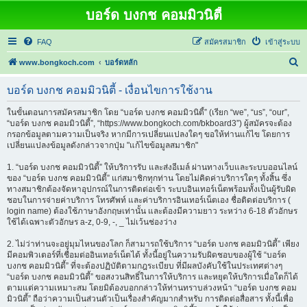
บอร์ด บงกช คอมมิวนิตี้
FAQ
สมัครสมาชิก
เข้าสู่ระบบ
ค้
www.bongkoch.com
บอร์ดหลัก
น
บอร์ด บงกช คอมมิวนิตี้ - เงื่อนไขการใช้งาน
ห
า
ในขั้นตอนการสมัครสมาชิก โดย “บอร์ด บงกช คอมมิวนิตี้” (เรียก “we”, “us”, “our”,
“บอร์ด บงกช คอมมิวนิตี้”, “https://www.bongkoch.com/bkboard3”) ผู้สมัครจะต้อง
กรอกข้อมูลตามความเป็นจริง หากมีการเปลี่ยนแปลงใดๆ ขอให้ท่านแก้ไข โดยการ
เปลี่ยนแปลงข้อมูลดังกล่าวจากปุ่ม "แก้ไขข้อมูลสมาชิก"
1. “บอร์ด บงกช คอมมิวนิตี้” ให้บริการรับ และส่งอีเมล์ ผ่านทางเว็บและระบบออนไลน์
ของ “บอร์ด บงกช คอมมิวนิตี้” แก่สมาชิกทุกท่าน โดยไม่คิดค่าบริการใดๆ ทั้งสิ้น ซึ่ง
ทางสมาชิกต้องจัดหาอุปกรณ์ในการติดต่อเข้า ระบบอินเทอร์เน็ตพร้อมทั้งเป็นผู้รับผิด
ชอบในการจ่ายค่าบริการ โทรศัพท์ และค่าบริการอินเทอร์เน็ตเอง ชื่อติดต่อบริการ (
login name) ต้องใช้ภาษาอังกฤษเท่านั้น และต้องมีความยาว ระหว่าง 6-18 ตัวอักษร
ใช้ได้เฉพาะตัวอักษร a-z, 0-9, -, _ ไม่เว้นช่องว่าง
2. ไม่ว่าท่านจะอยู่มุมไหนของโลก ก็สามารถใช้บริการ “บอร์ด บงกช คอมมิวนิตี้” เพียง
มีคอมพิวเตอร์ที่เชื่อมต่ออินเทอร์เน็ตได้ ทั้งนี้อยู่ในความรับผิดชอบของผู้ใช้ “บอร์ด
บงกช คอมมิวนิตี้” ที่จะต้องปฏิบัติตามกฎระเบียบ ที่มีผลบังคับใช้ในประเทศต่างๆ
“บอร์ด บงกช คอมมิวนิตี้” ขอสงวนสิทธิ์ในการให้บริการ และหยุดให้บริการเมื่อใดก็ได้
ตามแต่ความเหมาะสม โดยมิต้องบอกกล่าวให้ท่านทราบล่วงหน้า “บอร์ด บงกช คอม
มิวนิตี้” ถือว่าความเป็นส่วนตัวเป็นเรื่องสำคัญมากสำหรับ การติดต่อสื่อสาร ทั้งนี้เพื่อ