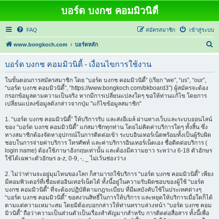
บอร์ด บงกช คอมมิวนิตี้
FAQ
สมัครสมาชิก
เข้าสู่ระบบ
ค้
www.bongkoch.com
บอร์ดหลัก
น
บอร์ด บงกช คอมมิวนิตี้ - เงื่อนไขการใช้งาน
ห
า
ในขั้นตอนการสมัครสมาชิก โดย “บอร์ด บงกช คอมมิวนิตี้” (เรียก “we”, “us”, “our”,
“บอร์ด บงกช คอมมิวนิตี้”, “https://www.bongkoch.com/bkboard3”) ผู้สมัครจะต้อง
กรอกข้อมูลตามความเป็นจริง หากมีการเปลี่ยนแปลงใดๆ ขอให้ท่านแก้ไข โดยการ
เปลี่ยนแปลงข้อมูลดังกล่าวจากปุ่ม "แก้ไขข้อมูลสมาชิก"
1. “บอร์ด บงกช คอมมิวนิตี้” ให้บริการรับ และส่งอีเมล์ ผ่านทางเว็บและระบบออนไลน์
ของ “บอร์ด บงกช คอมมิวนิตี้” แก่สมาชิกทุกท่าน โดยไม่คิดค่าบริการใดๆ ทั้งสิ้น ซึ่ง
ทางสมาชิกต้องจัดหาอุปกรณ์ในการติดต่อเข้า ระบบอินเทอร์เน็ตพร้อมทั้งเป็นผู้รับผิด
ชอบในการจ่ายค่าบริการ โทรศัพท์ และค่าบริการอินเทอร์เน็ตเอง ชื่อติดต่อบริการ (
login name) ต้องใช้ภาษาอังกฤษเท่านั้น และต้องมีความยาว ระหว่าง 6-18 ตัวอักษร
ใช้ได้เฉพาะตัวอักษร a-z, 0-9, -, _ ไม่เว้นช่องว่าง
2. ไม่ว่าท่านจะอยู่มุมไหนของโลก ก็สามารถใช้บริการ “บอร์ด บงกช คอมมิวนิตี้” เพียง
มีคอมพิวเตอร์ที่เชื่อมต่ออินเทอร์เน็ตได้ ทั้งนี้อยู่ในความรับผิดชอบของผู้ใช้ “บอร์ด
บงกช คอมมิวนิตี้” ที่จะต้องปฏิบัติตามกฎระเบียบ ที่มีผลบังคับใช้ในประเทศต่างๆ
“บอร์ด บงกช คอมมิวนิตี้” ขอสงวนสิทธิ์ในการให้บริการ และหยุดให้บริการเมื่อใดก็ได้
ตามแต่ความเหมาะสม โดยมิต้องบอกกล่าวให้ท่านทราบล่วงหน้า “บอร์ด บงกช คอม
มิวนิตี้” ถือว่าความเป็นส่วนตัวเป็นเรื่องสำคัญมากสำหรับ การติดต่อสื่อสาร ทั้งนี้เพื่อ