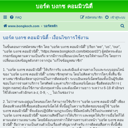
บอร์ด บงกช คอมมิวนิตี้
FAQ
สมัครสมาชิก
เข้าสู่ระบบ
ค้
www.bongkoch.com
บอร์ดหลัก
น
บอร์ด บงกช คอมมิวนิตี้ - เงื่อนไขการใช้งาน
ห
า
ในขั้นตอนการสมัครสมาชิก โดย “บอร์ด บงกช คอมมิวนิตี้” (เรียก “we”, “us”, “our”,
“บอร์ด บงกช คอมมิวนิตี้”, “https://www.bongkoch.com/bkboard3”) ผู้สมัครจะต้อง
กรอกข้อมูลตามความเป็นจริง หากมีการเปลี่ยนแปลงใดๆ ขอให้ท่านแก้ไข โดยการ
เปลี่ยนแปลงข้อมูลดังกล่าวจากปุ่ม "แก้ไขข้อมูลสมาชิก"
1. “บอร์ด บงกช คอมมิวนิตี้” ให้บริการรับ และส่งอีเมล์ ผ่านทางเว็บและระบบออนไลน์
ของ “บอร์ด บงกช คอมมิวนิตี้” แก่สมาชิกทุกท่าน โดยไม่คิดค่าบริการใดๆ ทั้งสิ้น ซึ่ง
ทางสมาชิกต้องจัดหาอุปกรณ์ในการติดต่อเข้า ระบบอินเทอร์เน็ตพร้อมทั้งเป็นผู้รับผิด
ชอบในการจ่ายค่าบริการ โทรศัพท์ และค่าบริการอินเทอร์เน็ตเอง ชื่อติดต่อบริการ (
login name) ต้องใช้ภาษาอังกฤษเท่านั้น และต้องมีความยาว ระหว่าง 6-18 ตัวอักษร
ใช้ได้เฉพาะตัวอักษร a-z, 0-9, -, _ ไม่เว้นช่องว่าง
2. ไม่ว่าท่านจะอยู่มุมไหนของโลก ก็สามารถใช้บริการ “บอร์ด บงกช คอมมิวนิตี้” เพียง
มีคอมพิวเตอร์ที่เชื่อมต่ออินเทอร์เน็ตได้ ทั้งนี้อยู่ในความรับผิดชอบของผู้ใช้ “บอร์ด
บงกช คอมมิวนิตี้” ที่จะต้องปฏิบัติตามกฎระเบียบ ที่มีผลบังคับใช้ในประเทศต่างๆ
“บอร์ด บงกช คอมมิวนิตี้” ขอสงวนสิทธิ์ในการให้บริการ และหยุดให้บริการเมื่อใดก็ได้
ตามแต่ความเหมาะสม โดยมิต้องบอกกล่าวให้ท่านทราบล่วงหน้า “บอร์ด บงกช คอม
มิวนิตี้” ถือว่าความเป็นส่วนตัวเป็นเรื่องสำคัญมากสำหรับ การติดต่อสื่อสาร ทั้งนี้เพื่อ