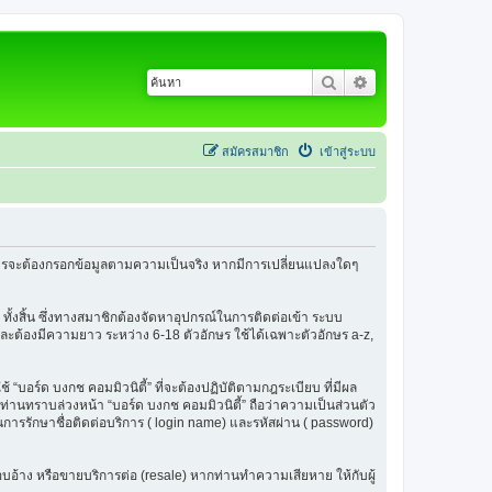
ค้นหา
การค้นหาขั้นสูง
สมัครสมาชิก
เข้าสู่ระบบ
้สมัครจะต้องกรอกข้อมูลตามความเป็นจริง หากมีการเปลี่ยนแปลงใดๆ
 ทั้งสิ้น ซึ่งทางสมาชิกต้องจัดหาอุปกรณ์ในการติดต่อเข้า ระบบ
น และต้องมีความยาว ระหว่าง 6-18 ตัวอักษร ใช้ได้เฉพาะตัวอักษร a-z,
ช้ “บอร์ด บงกช คอมมิวนิตี้” ที่จะต้องปฏิบัติตามกฎระเบียบ ที่มีผล
่านทราบล่วงหน้า “บอร์ด บงกช คอมมิวนิตี้” ถือว่าความเป็นส่วนตัว
ในการรักษาชื่อติดต่อบริการ ( login name) และรหัสผ่าน ( password)
รแอบอ้าง หรือขายบริการต่อ (resale) หากท่านทำความเสียหาย ให้กับผู้