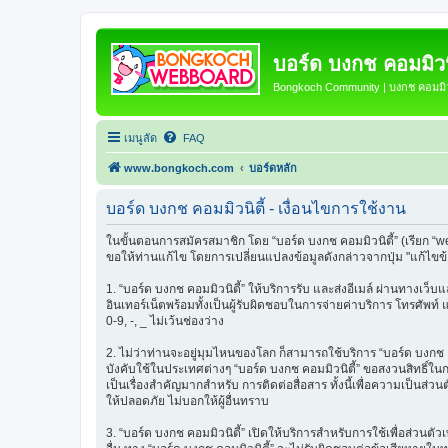
บอร์ด บงกช คอมมิวนิ
Bongkoch Community | บงกช คอมมิวน
เมนูลัด
FAQ
www.bongkoch.com
บอร์ดหลัก
บอร์ด บงกช คอมมิวนิตี้ - เงื่อนไขการใช้งาน
ในขั้นตอนการสมัครสมาชิก โดย “บอร์ด บงกช คอมมิวนิตี้” (เรียก “w
ขอให้ท่านแก้ไข โดยการเปลี่ยนแปลงข้อมูลดังกล่าวจากปุ่ม "แก้ไขข
1. “บอร์ด บงกช คอมมิวนิตี้” ให้บริการรับ และส่งอีเมล์ ผ่านทางเว
อินเทอร์เน็ตพร้อมทั้งเป็นผู้รับผิดชอบในการจ่ายค่าบริการ โทรศัพท์
0-9, -, _ ไม่เว้นช่องว่าง
2. ไม่ว่าท่านจะอยู่มุมไหนของโลก ก็สามารถใช้บริการ “บอร์ด บงกช คอมม
บังคับใช้ในประเทศต่างๆ “บอร์ด บงกช คอมมิวนิตี้” ขอสงวนสิทธิ์ใ
เป็นเรื่องสำคัญมากสำหรับ การติดต่อสื่อสาร ทั้งนี้เพื่อความเป็นส่
ให้ปลอดภัย ไม่บอกให้ผู้อื่นทราบ
3. “บอร์ด บงกช คอมมิวนิตี้” เปิดให้บริการสำหรับการใช้เพื่อส่วนตั