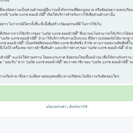
ุกกรณี
ี่ละเมิดความเป็นส่วนตัวของผู้อื่น รวมทั้งกิจกรรมที่ผิดกฎหมาย หรือขัดต่อความสงบเรียบ
กกรณี “บอร์ด บงกช คอมมิวนิตี้” เปิดให้บริการสำหรับการใช้เพื่อส่วนตัวเท่านั้น
าร ไม่ว่ากรณีใดๆ ทั้งสิ้น ทั้งนี้เพื่อสร้างวัฒนธรรมที่ดี ในการใช้เว็บ
เกิดจากการใช้บริการของ “บอร์ด บงกช คอมมิวนิตี้” ซึ่งอาจจะไม่สามารถให้บริการได้ตลอด
ที่ “บอร์ด บงกช คอมมิวนิตี้” นำมาให้บริการกับท่านเป็นระบบ ที่มีความปลอดภัยได้มาต
งกช คอมมิวนิตี้” เป็นทรัพย์สินของบริษัท บงกช พับลิชชิ่ง จำกัด ทางเราขอสงวนลิขสิทธิ์ใ
ึงโลโก้ เครื่องหมายการค้าชื่อสินค้า และบริการต่างๆ ของ “บอร์ด บงกช คอมมิวนิตี้” ด้วย
นิตี้” จะแจ้งให้ท่านทราบ โดยจะประกาศ ข้อตกลงใหม่ขึ้นหน้าจอ เพื่อให้ท่านรับทราบ แล
" ยอมรับ" หาก “บอร์ด บงกช คอมมิวนิตี้” พบว่าสมาชิก ของ “บอร์ด บงกช คอมมิวนิตี้” ละเ
น ทางเกิดนำมาซึ่งความเสียหายต่อบุคคลอื่น ทางบริษัทจะไม่มีความรับผิดชอบใดๆ
นโยบายส่วนตัว
|
เงื่อนไขการใช้