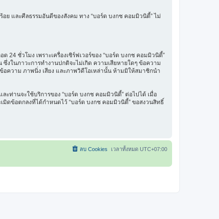
ร้อย และศีลธรรมอันดีของสังคม ทาง “บอร์ด บงกช คอมมิวนิตี้” ไม่
 24 ชั่วโมง เพราะเครื่องเซิร์ฟเวอร์ของ “บอร์ด บงกช คอมมิวนิตี้”
รฐาน ซึ่งในภาวะการทำงานปกติจะไม่เกิด ความเสียหายใดๆ ข้อความ
นข้อความ ภาพนิ่ง เสียง และภาพวิดีโอเหล่านั้น ห้ามมิให้สมาชิกนำ
ะท่านจะใช้บริการของ “บอร์ด บงกช คอมมิวนิตี้” ต่อไปได้ เมื่อ
มิดข้อตกลงที่ได้กำหนดไว้ “บอร์ด บงกช คอมมิวนิตี้” ขอสงวนสิทธิ์
ลบ Cookies
เวลาทั้งหมด
UTC+07:00