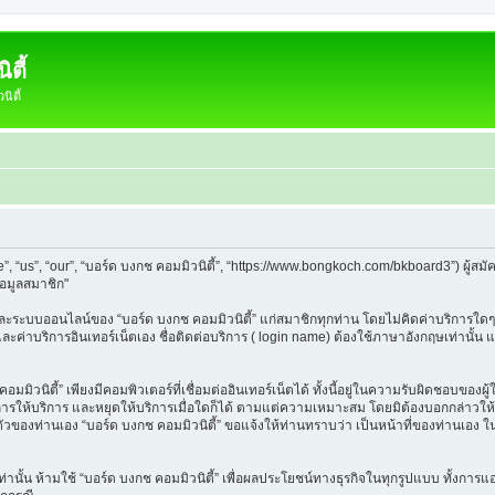
ตี้
ิตี้
e”, “us”, “our”, “บอร์ด บงกช คอมมิวนิตี้”, “https://www.bongkoch.com/bkboard3”) ผู
้อมูลสมาชิก"
็บและระบบออนไลน์ของ “บอร์ด บงกช คอมมิวนิตี้” แก่สมาชิกทุกท่าน โดยไม่คิดค่าบริการใดๆ
 และค่าบริการอินเทอร์เน็ตเอง ชื่อติดต่อบริการ ( login name) ต้องใช้ภาษาอังกฤษเท่านั้
ิวนิตี้” เพียงมีคอมพิวเตอร์ที่เชื่อมต่ออินเทอร์เน็ตได้ ทั้งนี้อยู่ในความรับผิดชอบของผู้ใ
นการให้บริการ และหยุดให้บริการเมื่อใดก็ได้ ตามแต่ความเหมาะสม โดยมิต้องบอกกล่าวให้ท
วนตัวของท่านเอง “บอร์ด บงกช คอมมิวนิตี้” ขอแจ้งให้ท่านทราบว่า เป็นหน้าที่ของท่านเอง 
วเท่านั้น ห้ามใช้ “บอร์ด บงกช คอมมิวนิตี้” เพื่อผลประโยชน์ทางธุรกิจในทุกรูปแบบ ทั้งกา