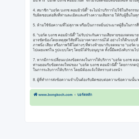
อื่น ทาง “บอร์ด บงกช คอมมิวนิตี้” จะไม่รับผิดชอบต่อข้อเสียหายในท
4. สมาชิก “บอร์ด บงกช คอมมิวนิตี้” จะไม่นำบริการไปใช้ในกิจกรรมท
รับผิดชอบต่อสิ่งที่ท่านละเมิดและสร้างความเสียหาย ให้กับผู้อื่นในทุ
5. ห้ามใช้ข้อความที่ไม่สุภาพ หรือเป็นการหมิ่นประมาทผู้อื่นในการสื่อส
6. “บอร์ด บงกช คอมมิวนิตี้” ไม่รับประกันความเสียหายของจดหมายที่
อาจขัดข้องโดยเหตุสุดวิสัยที่ไม่อาจคาดการณ์ได้ อย่างไรก็ดีระบบ
ภาพนิ่ง เสียง หรือภาพวิดีโอต่างๆ ที่พ่วงท้ายมากับจดหมาย “บอร์ด บ
ไปเผยแพร่ใน รูปแบบใดๆ โดยมิได้รับอนุญาต ทั้งนี้มีผลบังคับรวมไปถ
7. หากมีการเปลี่ยนแปลงข้อตกลงในการให้บริการ “บอร์ด บงกช คอมมิว
ท่านยอมรับข้อตกลงใหม่ของ “บอร์ด บงกช คอมมิวนิตี้” โดยการกดปุ่ม 
ในการระงับการให้บริการ โดยมิต้องแจ้งให้ทราบล่วงหน้า
8. ผู้ที่ทำการส่งข้อความจำเป็นต้องรับผิดชอบต่อความข้อความนั้
www.bongkoch.com
บอร์ดหลัก