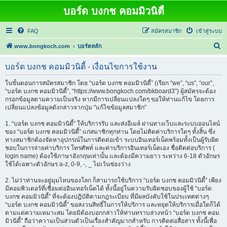
บอร์ด บงกช คอมมิวนิตี้
FAQ
สมัครสมาชิก
เข้าสู่ระบบ
ค้
www.bongkoch.com
บอร์ดหลัก
น
บอร์ด บงกช คอมมิวนิตี้ - เงื่อนไขการใช้งาน
ห
า
ในขั้นตอนการสมัครสมาชิก โดย “บอร์ด บงกช คอมมิวนิตี้” (เรียก “we”, “us”, “our”,
“บอร์ด บงกช คอมมิวนิตี้”, “https://www.bongkoch.com/bkboard3”) ผู้สมัครจะต้อง
กรอกข้อมูลตามความเป็นจริง หากมีการเปลี่ยนแปลงใดๆ ขอให้ท่านแก้ไข โดยการ
เปลี่ยนแปลงข้อมูลดังกล่าวจากปุ่ม "แก้ไขข้อมูลสมาชิก"
1. “บอร์ด บงกช คอมมิวนิตี้” ให้บริการรับ และส่งอีเมล์ ผ่านทางเว็บและระบบออนไลน์
ของ “บอร์ด บงกช คอมมิวนิตี้” แก่สมาชิกทุกท่าน โดยไม่คิดค่าบริการใดๆ ทั้งสิ้น ซึ่ง
ทางสมาชิกต้องจัดหาอุปกรณ์ในการติดต่อเข้า ระบบอินเทอร์เน็ตพร้อมทั้งเป็นผู้รับผิด
ชอบในการจ่ายค่าบริการ โทรศัพท์ และค่าบริการอินเทอร์เน็ตเอง ชื่อติดต่อบริการ (
login name) ต้องใช้ภาษาอังกฤษเท่านั้น และต้องมีความยาว ระหว่าง 6-18 ตัวอักษร
ใช้ได้เฉพาะตัวอักษร a-z, 0-9, -, _ ไม่เว้นช่องว่าง
2. ไม่ว่าท่านจะอยู่มุมไหนของโลก ก็สามารถใช้บริการ “บอร์ด บงกช คอมมิวนิตี้” เพียง
มีคอมพิวเตอร์ที่เชื่อมต่ออินเทอร์เน็ตได้ ทั้งนี้อยู่ในความรับผิดชอบของผู้ใช้ “บอร์ด
บงกช คอมมิวนิตี้” ที่จะต้องปฏิบัติตามกฎระเบียบ ที่มีผลบังคับใช้ในประเทศต่างๆ
“บอร์ด บงกช คอมมิวนิตี้” ขอสงวนสิทธิ์ในการให้บริการ และหยุดให้บริการเมื่อใดก็ได้
ตามแต่ความเหมาะสม โดยมิต้องบอกกล่าวให้ท่านทราบล่วงหน้า “บอร์ด บงกช คอม
มิวนิตี้” ถือว่าความเป็นส่วนตัวเป็นเรื่องสำคัญมากสำหรับ การติดต่อสื่อสาร ทั้งนี้เพื่อ