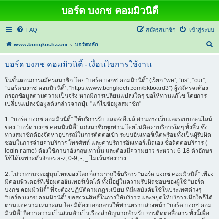
บอร์ด บงกช คอมมิวนิตี้
FAQ
สมัครสมาชิก
เข้าสู่ระบบ
ค้
www.bongkoch.com
บอร์ดหลัก
น
บอร์ด บงกช คอมมิวนิตี้ - เงื่อนไขการใช้งาน
ห
า
ในขั้นตอนการสมัครสมาชิก โดย “บอร์ด บงกช คอมมิวนิตี้” (เรียก “we”, “us”, “our”,
“บอร์ด บงกช คอมมิวนิตี้”, “https://www.bongkoch.com/bkboard3”) ผู้สมัครจะต้อง
กรอกข้อมูลตามความเป็นจริง หากมีการเปลี่ยนแปลงใดๆ ขอให้ท่านแก้ไข โดยการ
เปลี่ยนแปลงข้อมูลดังกล่าวจากปุ่ม "แก้ไขข้อมูลสมาชิก"
1. “บอร์ด บงกช คอมมิวนิตี้” ให้บริการรับ และส่งอีเมล์ ผ่านทางเว็บและระบบออนไลน์
ของ “บอร์ด บงกช คอมมิวนิตี้” แก่สมาชิกทุกท่าน โดยไม่คิดค่าบริการใดๆ ทั้งสิ้น ซึ่ง
ทางสมาชิกต้องจัดหาอุปกรณ์ในการติดต่อเข้า ระบบอินเทอร์เน็ตพร้อมทั้งเป็นผู้รับผิด
ชอบในการจ่ายค่าบริการ โทรศัพท์ และค่าบริการอินเทอร์เน็ตเอง ชื่อติดต่อบริการ (
login name) ต้องใช้ภาษาอังกฤษเท่านั้น และต้องมีความยาว ระหว่าง 6-18 ตัวอักษร
ใช้ได้เฉพาะตัวอักษร a-z, 0-9, -, _ ไม่เว้นช่องว่าง
2. ไม่ว่าท่านจะอยู่มุมไหนของโลก ก็สามารถใช้บริการ “บอร์ด บงกช คอมมิวนิตี้” เพียง
มีคอมพิวเตอร์ที่เชื่อมต่ออินเทอร์เน็ตได้ ทั้งนี้อยู่ในความรับผิดชอบของผู้ใช้ “บอร์ด
บงกช คอมมิวนิตี้” ที่จะต้องปฏิบัติตามกฎระเบียบ ที่มีผลบังคับใช้ในประเทศต่างๆ
“บอร์ด บงกช คอมมิวนิตี้” ขอสงวนสิทธิ์ในการให้บริการ และหยุดให้บริการเมื่อใดก็ได้
ตามแต่ความเหมาะสม โดยมิต้องบอกกล่าวให้ท่านทราบล่วงหน้า “บอร์ด บงกช คอม
มิวนิตี้” ถือว่าความเป็นส่วนตัวเป็นเรื่องสำคัญมากสำหรับ การติดต่อสื่อสาร ทั้งนี้เพื่อ