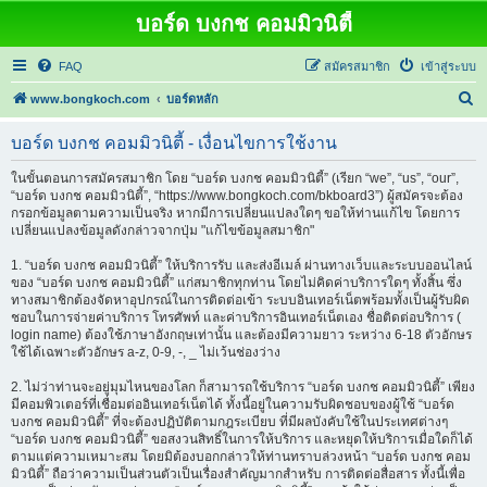
บอร์ด บงกช คอมมิวนิตี้
FAQ
สมัครสมาชิก
เข้าสู่ระบบ
ค้
www.bongkoch.com
บอร์ดหลัก
น
บอร์ด บงกช คอมมิวนิตี้ - เงื่อนไขการใช้งาน
ห
า
ในขั้นตอนการสมัครสมาชิก โดย “บอร์ด บงกช คอมมิวนิตี้” (เรียก “we”, “us”, “our”,
“บอร์ด บงกช คอมมิวนิตี้”, “https://www.bongkoch.com/bkboard3”) ผู้สมัครจะต้อง
กรอกข้อมูลตามความเป็นจริง หากมีการเปลี่ยนแปลงใดๆ ขอให้ท่านแก้ไข โดยการ
เปลี่ยนแปลงข้อมูลดังกล่าวจากปุ่ม "แก้ไขข้อมูลสมาชิก"
1. “บอร์ด บงกช คอมมิวนิตี้” ให้บริการรับ และส่งอีเมล์ ผ่านทางเว็บและระบบออนไลน์
ของ “บอร์ด บงกช คอมมิวนิตี้” แก่สมาชิกทุกท่าน โดยไม่คิดค่าบริการใดๆ ทั้งสิ้น ซึ่ง
ทางสมาชิกต้องจัดหาอุปกรณ์ในการติดต่อเข้า ระบบอินเทอร์เน็ตพร้อมทั้งเป็นผู้รับผิด
ชอบในการจ่ายค่าบริการ โทรศัพท์ และค่าบริการอินเทอร์เน็ตเอง ชื่อติดต่อบริการ (
login name) ต้องใช้ภาษาอังกฤษเท่านั้น และต้องมีความยาว ระหว่าง 6-18 ตัวอักษร
ใช้ได้เฉพาะตัวอักษร a-z, 0-9, -, _ ไม่เว้นช่องว่าง
2. ไม่ว่าท่านจะอยู่มุมไหนของโลก ก็สามารถใช้บริการ “บอร์ด บงกช คอมมิวนิตี้” เพียง
มีคอมพิวเตอร์ที่เชื่อมต่ออินเทอร์เน็ตได้ ทั้งนี้อยู่ในความรับผิดชอบของผู้ใช้ “บอร์ด
บงกช คอมมิวนิตี้” ที่จะต้องปฏิบัติตามกฎระเบียบ ที่มีผลบังคับใช้ในประเทศต่างๆ
“บอร์ด บงกช คอมมิวนิตี้” ขอสงวนสิทธิ์ในการให้บริการ และหยุดให้บริการเมื่อใดก็ได้
ตามแต่ความเหมาะสม โดยมิต้องบอกกล่าวให้ท่านทราบล่วงหน้า “บอร์ด บงกช คอม
มิวนิตี้” ถือว่าความเป็นส่วนตัวเป็นเรื่องสำคัญมากสำหรับ การติดต่อสื่อสาร ทั้งนี้เพื่อ