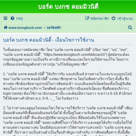
บอร์ด บงกช คอมมิวนิตี้
FAQ
สมัครสมาชิก
เข้าสู่ระบบ
ค้
www.bongkoch.com
บอร์ดหลัก
น
บอร์ด บงกช คอมมิวนิตี้ - เงื่อนไขการใช้งาน
ห
า
ในขั้นตอนการสมัครสมาชิก โดย “บอร์ด บงกช คอมมิวนิตี้” (เรียก “we”, “us”, “our”,
“บอร์ด บงกช คอมมิวนิตี้”, “https://www.bongkoch.com/bkboard3”) ผู้สมัครจะต้อง
กรอกข้อมูลตามความเป็นจริง หากมีการเปลี่ยนแปลงใดๆ ขอให้ท่านแก้ไข โดยการ
เปลี่ยนแปลงข้อมูลดังกล่าวจากปุ่ม "แก้ไขข้อมูลสมาชิก"
1. “บอร์ด บงกช คอมมิวนิตี้” ให้บริการรับ และส่งอีเมล์ ผ่านทางเว็บและระบบออนไลน์
ของ “บอร์ด บงกช คอมมิวนิตี้” แก่สมาชิกทุกท่าน โดยไม่คิดค่าบริการใดๆ ทั้งสิ้น ซึ่ง
ทางสมาชิกต้องจัดหาอุปกรณ์ในการติดต่อเข้า ระบบอินเทอร์เน็ตพร้อมทั้งเป็นผู้รับผิด
ชอบในการจ่ายค่าบริการ โทรศัพท์ และค่าบริการอินเทอร์เน็ตเอง ชื่อติดต่อบริการ (
login name) ต้องใช้ภาษาอังกฤษเท่านั้น และต้องมีความยาว ระหว่าง 6-18 ตัวอักษร
ใช้ได้เฉพาะตัวอักษร a-z, 0-9, -, _ ไม่เว้นช่องว่าง
2. ไม่ว่าท่านจะอยู่มุมไหนของโลก ก็สามารถใช้บริการ “บอร์ด บงกช คอมมิวนิตี้” เพียง
มีคอมพิวเตอร์ที่เชื่อมต่ออินเทอร์เน็ตได้ ทั้งนี้อยู่ในความรับผิดชอบของผู้ใช้ “บอร์ด
บงกช คอมมิวนิตี้” ที่จะต้องปฏิบัติตามกฎระเบียบ ที่มีผลบังคับใช้ในประเทศต่างๆ
“บอร์ด บงกช คอมมิวนิตี้” ขอสงวนสิทธิ์ในการให้บริการ และหยุดให้บริการเมื่อใดก็ได้
ตามแต่ความเหมาะสม โดยมิต้องบอกกล่าวให้ท่านทราบล่วงหน้า “บอร์ด บงกช คอม
มิวนิตี้” ถือว่าความเป็นส่วนตัวเป็นเรื่องสำคัญมากสำหรับ การติดต่อสื่อสาร ทั้งนี้เพื่อ