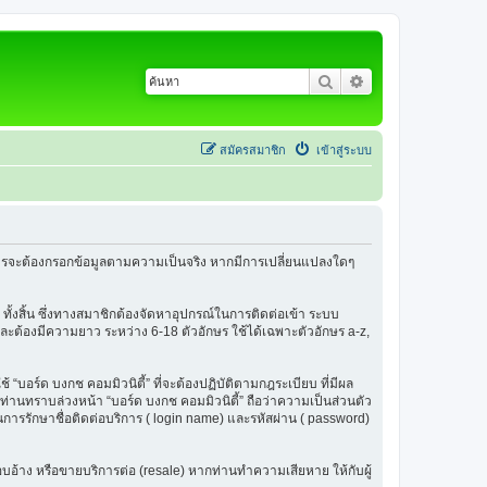
ค้นหา
การค้นหาขั้นสูง
สมัครสมาชิก
เข้าสู่ระบบ
้สมัครจะต้องกรอกข้อมูลตามความเป็นจริง หากมีการเปลี่ยนแปลงใดๆ
 ทั้งสิ้น ซึ่งทางสมาชิกต้องจัดหาอุปกรณ์ในการติดต่อเข้า ระบบ
น และต้องมีความยาว ระหว่าง 6-18 ตัวอักษร ใช้ได้เฉพาะตัวอักษร a-z,
ช้ “บอร์ด บงกช คอมมิวนิตี้” ที่จะต้องปฏิบัติตามกฎระเบียบ ที่มีผล
่านทราบล่วงหน้า “บอร์ด บงกช คอมมิวนิตี้” ถือว่าความเป็นส่วนตัว
ในการรักษาชื่อติดต่อบริการ ( login name) และรหัสผ่าน ( password)
รแอบอ้าง หรือขายบริการต่อ (resale) หากท่านทำความเสียหาย ให้กับผู้