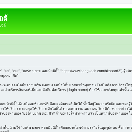
ตี้
ิตี้
e”, “us”, “our”, “บอร์ด บงกช คอมมิวนิตี้”, “https://www.bongkoch.com/bkboard3”) ผู
้อมูลสมาชิก"
็บและระบบออนไลน์ของ “บอร์ด บงกช คอมมิวนิตี้” แก่สมาชิกทุกท่าน โดยไม่คิดค่าบริการใดๆ
 และค่าบริการอินเทอร์เน็ตเอง ชื่อติดต่อบริการ ( login name) ต้องใช้ภาษาอังกฤษเท่านั้
ิวนิตี้” เพียงมีคอมพิวเตอร์ที่เชื่อมต่ออินเทอร์เน็ตได้ ทั้งนี้อยู่ในความรับผิดชอบของผู้ใ
นการให้บริการ และหยุดให้บริการเมื่อใดก็ได้ ตามแต่ความเหมาะสม โดยมิต้องบอกกล่าวให้ท
วนตัวของท่านเอง “บอร์ด บงกช คอมมิวนิตี้” ขอแจ้งให้ท่านทราบว่า เป็นหน้าที่ของท่านเอง 
วเท่านั้น ห้ามใช้ “บอร์ด บงกช คอมมิวนิตี้” เพื่อผลประโยชน์ทางธุรกิจในทุกรูปแบบ ทั้งกา