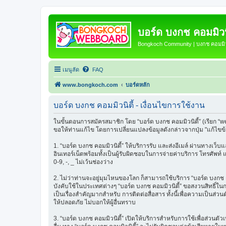
บอร์ด บงกช คอมมิวนิ
Bongkoch Community | บงกช คอมมิวน
เมนูลัด
FAQ
www.bongkoch.com
บอร์ดหลัก
บอร์ด บงกช คอมมิวนิตี้ - เงื่อนไขการใช้งาน
ในขั้นตอนการสมัครสมาชิก โดย “บอร์ด บงกช คอมมิวนิตี้” (เรียก “w
ขอให้ท่านแก้ไข โดยการเปลี่ยนแปลงข้อมูลดังกล่าวจากปุ่ม "แก้ไขข
1. “บอร์ด บงกช คอมมิวนิตี้” ให้บริการรับ และส่งอีเมล์ ผ่านทางเว
อินเทอร์เน็ตพร้อมทั้งเป็นผู้รับผิดชอบในการจ่ายค่าบริการ โทรศัพท์
0-9, -, _ ไม่เว้นช่องว่าง
2. ไม่ว่าท่านจะอยู่มุมไหนของโลก ก็สามารถใช้บริการ “บอร์ด บงกช คอมม
บังคับใช้ในประเทศต่างๆ “บอร์ด บงกช คอมมิวนิตี้” ขอสงวนสิทธิ์ใ
เป็นเรื่องสำคัญมากสำหรับ การติดต่อสื่อสาร ทั้งนี้เพื่อความเป็นส่
ให้ปลอดภัย ไม่บอกให้ผู้อื่นทราบ
3. “บอร์ด บงกช คอมมิวนิตี้” เปิดให้บริการสำหรับการใช้เพื่อส่วนตั