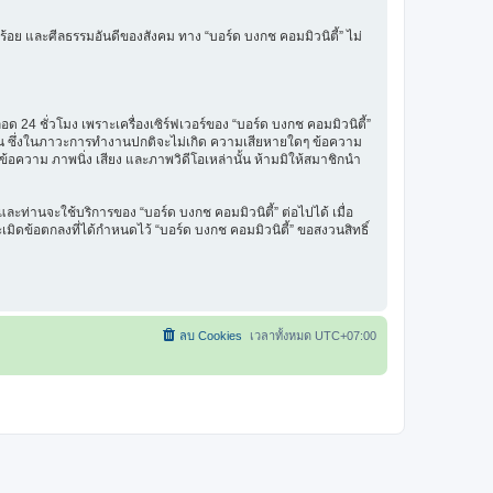
ร้อย และศีลธรรมอันดีของสังคม ทาง “บอร์ด บงกช คอมมิวนิตี้” ไม่
 24 ชั่วโมง เพราะเครื่องเซิร์ฟเวอร์ของ “บอร์ด บงกช คอมมิวนิตี้”
รฐาน ซึ่งในภาวะการทำงานปกติจะไม่เกิด ความเสียหายใดๆ ข้อความ
นข้อความ ภาพนิ่ง เสียง และภาพวิดีโอเหล่านั้น ห้ามมิให้สมาชิกนำ
ะท่านจะใช้บริการของ “บอร์ด บงกช คอมมิวนิตี้” ต่อไปได้ เมื่อ
มิดข้อตกลงที่ได้กำหนดไว้ “บอร์ด บงกช คอมมิวนิตี้” ขอสงวนสิทธิ์
ลบ Cookies
เวลาทั้งหมด
UTC+07:00