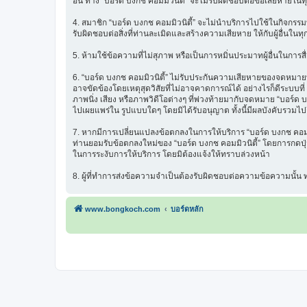
อื่น ทาง “บอร์ด บงกช คอมมิวนิตี้” จะไม่รับผิดชอบต่อข้อเสียหายในท
4. สมาชิก “บอร์ด บงกช คอมมิวนิตี้” จะไม่นำบริการไปใช้ในกิจกรรมท
รับผิดชอบต่อสิ่งที่ท่านละเมิดและสร้างความเสียหาย ให้กับผู้อื่นในทุ
5. ห้ามใช้ข้อความที่ไม่สุภาพ หรือเป็นการหมิ่นประมาทผู้อื่นในการสื่อส
6. “บอร์ด บงกช คอมมิวนิตี้” ไม่รับประกันความเสียหายของจดหมายที่
อาจขัดข้องโดยเหตุสุดวิสัยที่ไม่อาจคาดการณ์ได้ อย่างไรก็ดีระบบ
ภาพนิ่ง เสียง หรือภาพวิดีโอต่างๆ ที่พ่วงท้ายมากับจดหมาย “บอร์ด บ
ไปเผยแพร่ใน รูปแบบใดๆ โดยมิได้รับอนุญาต ทั้งนี้มีผลบังคับรวมไปถ
7. หากมีการเปลี่ยนแปลงข้อตกลงในการให้บริการ “บอร์ด บงกช คอมมิว
ท่านยอมรับข้อตกลงใหม่ของ “บอร์ด บงกช คอมมิวนิตี้” โดยการกดปุ่ม 
ในการระงับการให้บริการ โดยมิต้องแจ้งให้ทราบล่วงหน้า
8. ผู้ที่ทำการส่งข้อความจำเป็นต้องรับผิดชอบต่อความข้อความนั้
www.bongkoch.com
บอร์ดหลัก