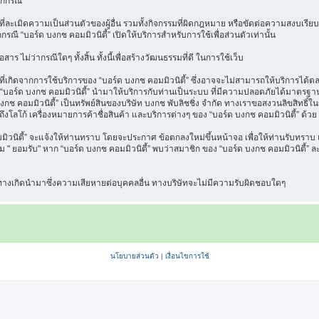
ุกกรณี
ี่ละเมิดความเป็นส่วนตัวของผู้อื่น รวมทั้งกิจกรรมที่ผิดกฎหมาย หรือขัดต่อความสงบเรียบ
กกรณี “บอร์ด บงกช คอมมิวนิตี้” เปิดให้บริการสำหรับการใช้เพื่อส่วนตัวเท่านั้น
าร ไม่ว่ากรณีใดๆ ทั้งสิ้น ทั้งนี้เพื่อสร้างวัฒนธรรมที่ดี ในการใช้เว็บ
เกิดจากการใช้บริการของ “บอร์ด บงกช คอมมิวนิตี้” ซึ่งอาจจะไม่สามารถให้บริการได้ตลอด
ที่ “บอร์ด บงกช คอมมิวนิตี้” นำมาให้บริการกับท่านเป็นระบบ ที่มีความปลอดภัยได้มาต
งกช คอมมิวนิตี้” เป็นทรัพย์สินของบริษัท บงกช พับลิชชิ่ง จำกัด ทางเราขอสงวนลิขสิทธิ์ใ
ึงโลโก้ เครื่องหมายการค้าชื่อสินค้า และบริการต่างๆ ของ “บอร์ด บงกช คอมมิวนิตี้” ด้วย
นิตี้” จะแจ้งให้ท่านทราบ โดยจะประกาศ ข้อตกลงใหม่ขึ้นหน้าจอ เพื่อให้ท่านรับทราบ แล
" ยอมรับ" หาก “บอร์ด บงกช คอมมิวนิตี้” พบว่าสมาชิก ของ “บอร์ด บงกช คอมมิวนิตี้” ละเ
น ทางเกิดนำมาซึ่งความเสียหายต่อบุคคลอื่น ทางบริษัทจะไม่มีความรับผิดชอบใดๆ
นโยบายส่วนตัว
|
เงื่อนไขการใช้