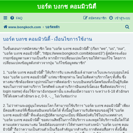
บอร์ด บงกช คอมมิวนิตี้
FAQ
สมัครสมาชิก
เข้าสู่ระบบ
ค้
www.bongkoch.com
บอร์ดหลัก
น
บอร์ด บงกช คอมมิวนิตี้ - เงื่อนไขการใช้งาน
ห
า
ในขั้นตอนการสมัครสมาชิก โดย “บอร์ด บงกช คอมมิวนิตี้” (เรียก “we”, “us”, “our”,
“บอร์ด บงกช คอมมิวนิตี้”, “https://www.bongkoch.com/bkboard3”) ผู้สมัครจะต้อง
กรอกข้อมูลตามความเป็นจริง หากมีการเปลี่ยนแปลงใดๆ ขอให้ท่านแก้ไข โดยการ
เปลี่ยนแปลงข้อมูลดังกล่าวจากปุ่ม "แก้ไขข้อมูลสมาชิก"
1. “บอร์ด บงกช คอมมิวนิตี้” ให้บริการรับ และส่งอีเมล์ ผ่านทางเว็บและระบบออนไลน์
ของ “บอร์ด บงกช คอมมิวนิตี้” แก่สมาชิกทุกท่าน โดยไม่คิดค่าบริการใดๆ ทั้งสิ้น ซึ่ง
ทางสมาชิกต้องจัดหาอุปกรณ์ในการติดต่อเข้า ระบบอินเทอร์เน็ตพร้อมทั้งเป็นผู้รับผิด
ชอบในการจ่ายค่าบริการ โทรศัพท์ และค่าบริการอินเทอร์เน็ตเอง ชื่อติดต่อบริการ (
login name) ต้องใช้ภาษาอังกฤษเท่านั้น และต้องมีความยาว ระหว่าง 6-18 ตัวอักษร
ใช้ได้เฉพาะตัวอักษร a-z, 0-9, -, _ ไม่เว้นช่องว่าง
2. ไม่ว่าท่านจะอยู่มุมไหนของโลก ก็สามารถใช้บริการ “บอร์ด บงกช คอมมิวนิตี้” เพียง
มีคอมพิวเตอร์ที่เชื่อมต่ออินเทอร์เน็ตได้ ทั้งนี้อยู่ในความรับผิดชอบของผู้ใช้ “บอร์ด
บงกช คอมมิวนิตี้” ที่จะต้องปฏิบัติตามกฎระเบียบ ที่มีผลบังคับใช้ในประเทศต่างๆ
“บอร์ด บงกช คอมมิวนิตี้” ขอสงวนสิทธิ์ในการให้บริการ และหยุดให้บริการเมื่อใดก็ได้
ตามแต่ความเหมาะสม โดยมิต้องบอกกล่าวให้ท่านทราบล่วงหน้า “บอร์ด บงกช คอม
มิวนิตี้” ถือว่าความเป็นส่วนตัวเป็นเรื่องสำคัญมากสำหรับ การติดต่อสื่อสาร ทั้งนี้เพื่อ