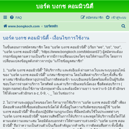
บอร์ด บงกช คอมมิวนิตี้
FAQ
สมัครสมาชิก
เข้าสู่ระบบ
ค้
www.bongkoch.com
บอร์ดหลัก
น
บอร์ด บงกช คอมมิวนิตี้ - เงื่อนไขการใช้งาน
ห
า
ในขั้นตอนการสมัครสมาชิก โดย “บอร์ด บงกช คอมมิวนิตี้” (เรียก “we”, “us”, “our”,
“บอร์ด บงกช คอมมิวนิตี้”, “https://www.bongkoch.com/bkboard3”) ผู้สมัครจะต้อง
กรอกข้อมูลตามความเป็นจริง หากมีการเปลี่ยนแปลงใดๆ ขอให้ท่านแก้ไข โดยการ
เปลี่ยนแปลงข้อมูลดังกล่าวจากปุ่ม "แก้ไขข้อมูลสมาชิก"
1. “บอร์ด บงกช คอมมิวนิตี้” ให้บริการรับ และส่งอีเมล์ ผ่านทางเว็บและระบบออนไลน์
ของ “บอร์ด บงกช คอมมิวนิตี้” แก่สมาชิกทุกท่าน โดยไม่คิดค่าบริการใดๆ ทั้งสิ้น ซึ่ง
ทางสมาชิกต้องจัดหาอุปกรณ์ในการติดต่อเข้า ระบบอินเทอร์เน็ตพร้อมทั้งเป็นผู้รับผิด
ชอบในการจ่ายค่าบริการ โทรศัพท์ และค่าบริการอินเทอร์เน็ตเอง ชื่อติดต่อบริการ (
login name) ต้องใช้ภาษาอังกฤษเท่านั้น และต้องมีความยาว ระหว่าง 6-18 ตัวอักษร
ใช้ได้เฉพาะตัวอักษร a-z, 0-9, -, _ ไม่เว้นช่องว่าง
2. ไม่ว่าท่านจะอยู่มุมไหนของโลก ก็สามารถใช้บริการ “บอร์ด บงกช คอมมิวนิตี้” เพียง
มีคอมพิวเตอร์ที่เชื่อมต่ออินเทอร์เน็ตได้ ทั้งนี้อยู่ในความรับผิดชอบของผู้ใช้ “บอร์ด
บงกช คอมมิวนิตี้” ที่จะต้องปฏิบัติตามกฎระเบียบ ที่มีผลบังคับใช้ในประเทศต่างๆ
“บอร์ด บงกช คอมมิวนิตี้” ขอสงวนสิทธิ์ในการให้บริการ และหยุดให้บริการเมื่อใดก็ได้
ตามแต่ความเหมาะสม โดยมิต้องบอกกล่าวให้ท่านทราบล่วงหน้า “บอร์ด บงกช คอม
มิวนิตี้” ถือว่าความเป็นส่วนตัวเป็นเรื่องสำคัญมากสำหรับ การติดต่อสื่อสาร ทั้งนี้เพื่อ