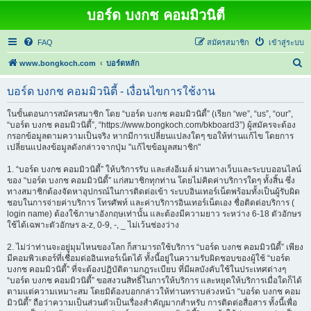
บอร์ด บงกช คอมมิวนิตี้
FAQ
สมัครสมาชิก
เข้าสู่ระบบ
ค้
www.bongkoch.com
บอร์ดหลัก
น
บอร์ด บงกช คอมมิวนิตี้ - เงื่อนไขการใช้งาน
ห
า
ในขั้นตอนการสมัครสมาชิก โดย “บอร์ด บงกช คอมมิวนิตี้” (เรียก “we”, “us”, “our”,
“บอร์ด บงกช คอมมิวนิตี้”, “https://www.bongkoch.com/bkboard3”) ผู้สมัครจะต้อง
กรอกข้อมูลตามความเป็นจริง หากมีการเปลี่ยนแปลงใดๆ ขอให้ท่านแก้ไข โดยการ
เปลี่ยนแปลงข้อมูลดังกล่าวจากปุ่ม "แก้ไขข้อมูลสมาชิก"
1. “บอร์ด บงกช คอมมิวนิตี้” ให้บริการรับ และส่งอีเมล์ ผ่านทางเว็บและระบบออนไลน์
ของ “บอร์ด บงกช คอมมิวนิตี้” แก่สมาชิกทุกท่าน โดยไม่คิดค่าบริการใดๆ ทั้งสิ้น ซึ่ง
ทางสมาชิกต้องจัดหาอุปกรณ์ในการติดต่อเข้า ระบบอินเทอร์เน็ตพร้อมทั้งเป็นผู้รับผิด
ชอบในการจ่ายค่าบริการ โทรศัพท์ และค่าบริการอินเทอร์เน็ตเอง ชื่อติดต่อบริการ (
login name) ต้องใช้ภาษาอังกฤษเท่านั้น และต้องมีความยาว ระหว่าง 6-18 ตัวอักษร
ใช้ได้เฉพาะตัวอักษร a-z, 0-9, -, _ ไม่เว้นช่องว่าง
2. ไม่ว่าท่านจะอยู่มุมไหนของโลก ก็สามารถใช้บริการ “บอร์ด บงกช คอมมิวนิตี้” เพียง
มีคอมพิวเตอร์ที่เชื่อมต่ออินเทอร์เน็ตได้ ทั้งนี้อยู่ในความรับผิดชอบของผู้ใช้ “บอร์ด
บงกช คอมมิวนิตี้” ที่จะต้องปฏิบัติตามกฎระเบียบ ที่มีผลบังคับใช้ในประเทศต่างๆ
“บอร์ด บงกช คอมมิวนิตี้” ขอสงวนสิทธิ์ในการให้บริการ และหยุดให้บริการเมื่อใดก็ได้
ตามแต่ความเหมาะสม โดยมิต้องบอกกล่าวให้ท่านทราบล่วงหน้า “บอร์ด บงกช คอม
มิวนิตี้” ถือว่าความเป็นส่วนตัวเป็นเรื่องสำคัญมากสำหรับ การติดต่อสื่อสาร ทั้งนี้เพื่อ