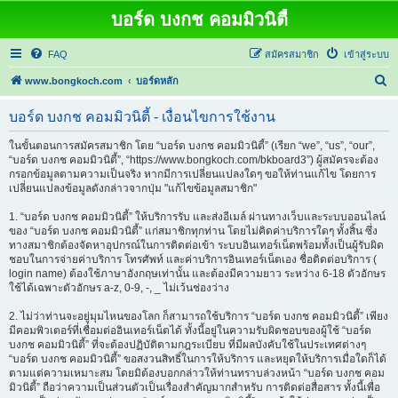
บอร์ด บงกช คอมมิวนิตี้
FAQ
สมัครสมาชิก
เข้าสู่ระบบ
ค้
www.bongkoch.com
บอร์ดหลัก
น
บอร์ด บงกช คอมมิวนิตี้ - เงื่อนไขการใช้งาน
ห
า
ในขั้นตอนการสมัครสมาชิก โดย “บอร์ด บงกช คอมมิวนิตี้” (เรียก “we”, “us”, “our”,
“บอร์ด บงกช คอมมิวนิตี้”, “https://www.bongkoch.com/bkboard3”) ผู้สมัครจะต้อง
กรอกข้อมูลตามความเป็นจริง หากมีการเปลี่ยนแปลงใดๆ ขอให้ท่านแก้ไข โดยการ
เปลี่ยนแปลงข้อมูลดังกล่าวจากปุ่ม "แก้ไขข้อมูลสมาชิก"
1. “บอร์ด บงกช คอมมิวนิตี้” ให้บริการรับ และส่งอีเมล์ ผ่านทางเว็บและระบบออนไลน์
ของ “บอร์ด บงกช คอมมิวนิตี้” แก่สมาชิกทุกท่าน โดยไม่คิดค่าบริการใดๆ ทั้งสิ้น ซึ่ง
ทางสมาชิกต้องจัดหาอุปกรณ์ในการติดต่อเข้า ระบบอินเทอร์เน็ตพร้อมทั้งเป็นผู้รับผิด
ชอบในการจ่ายค่าบริการ โทรศัพท์ และค่าบริการอินเทอร์เน็ตเอง ชื่อติดต่อบริการ (
login name) ต้องใช้ภาษาอังกฤษเท่านั้น และต้องมีความยาว ระหว่าง 6-18 ตัวอักษร
ใช้ได้เฉพาะตัวอักษร a-z, 0-9, -, _ ไม่เว้นช่องว่าง
2. ไม่ว่าท่านจะอยู่มุมไหนของโลก ก็สามารถใช้บริการ “บอร์ด บงกช คอมมิวนิตี้” เพียง
มีคอมพิวเตอร์ที่เชื่อมต่ออินเทอร์เน็ตได้ ทั้งนี้อยู่ในความรับผิดชอบของผู้ใช้ “บอร์ด
บงกช คอมมิวนิตี้” ที่จะต้องปฏิบัติตามกฎระเบียบ ที่มีผลบังคับใช้ในประเทศต่างๆ
“บอร์ด บงกช คอมมิวนิตี้” ขอสงวนสิทธิ์ในการให้บริการ และหยุดให้บริการเมื่อใดก็ได้
ตามแต่ความเหมาะสม โดยมิต้องบอกกล่าวให้ท่านทราบล่วงหน้า “บอร์ด บงกช คอม
มิวนิตี้” ถือว่าความเป็นส่วนตัวเป็นเรื่องสำคัญมากสำหรับ การติดต่อสื่อสาร ทั้งนี้เพื่อ