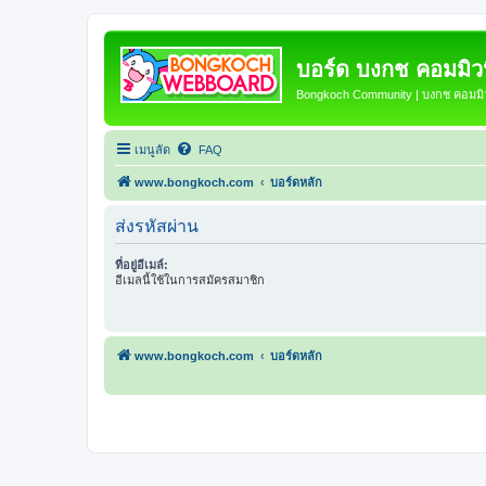
บอร์ด บงกช คอมมิวนิ
Bongkoch Community | บงกช คอมมิวน
เมนูลัด
FAQ
www.bongkoch.com
บอร์ดหลัก
ส่งรหัสผ่าน
ที่อยู่อีเมล์:
อีเมลนี้ใช้ในการสมัครสมาชิก
www.bongkoch.com
บอร์ดหลัก