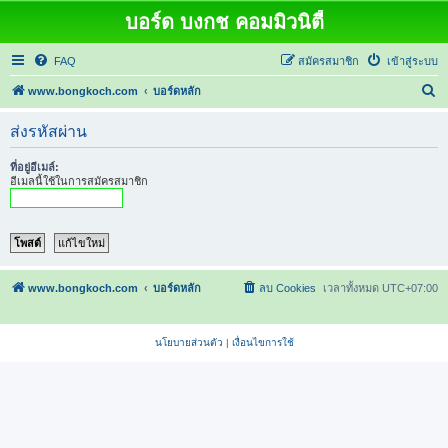
บอร์ด บงกช คอมมิวนิตี้
FAQ
สมัครสมาชิก
เข้าสู่ระบบ
ค้
www.bongkoch.com
บอร์ดหลัก
น
ส่งรหัสผ่าน
ห
า
ที่อยู่อีเมล์:
อีเมลนี้ใช้ในการสมัครสมาชิก
www.bongkoch.com
บอร์ดหลัก
ลบ Cookies
เวลาทั้งหมด
UTC+07:00
นโยบายส่วนตัว
|
เงื่อนไขการใช้