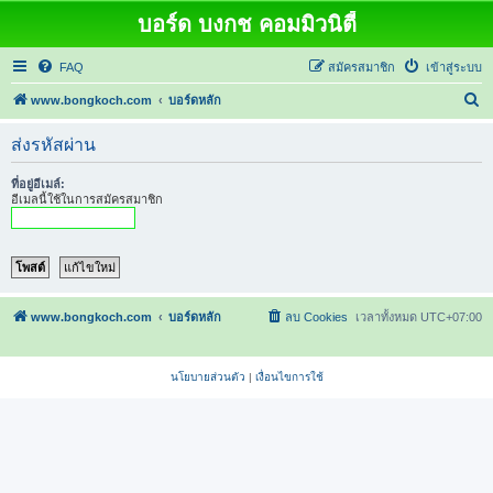
บอร์ด บงกช คอมมิวนิตี้
FAQ
สมัครสมาชิก
เข้าสู่ระบบ
ค้
www.bongkoch.com
บอร์ดหลัก
น
ส่งรหัสผ่าน
ห
า
ที่อยู่อีเมล์:
อีเมลนี้ใช้ในการสมัครสมาชิก
www.bongkoch.com
บอร์ดหลัก
ลบ Cookies
เวลาทั้งหมด
UTC+07:00
นโยบายส่วนตัว
|
เงื่อนไขการใช้