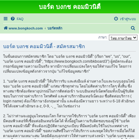
บอร์ด บงกช คอมมิวนิตี้
FAQ
เข้าสู่ระบบ
ค้
www.bongkoch.com
บอร์ดหลัก
น
ภาษา:
ห
บอร์ด บงกช คอมมิวนิตี้ - สมัครสมาชิก
า
ในขั้นตอนการสมัครสมาชิก โดย “บอร์ด บงกช คอมมิวนิตี้” (เรียก “we”, “us”, “our”,
“บอร์ด บงกช คอมมิวนิตี้”, “https://www.bongkoch.com/bkboard3”) ผู้สมัครจะต้อง
กรอกข้อมูลตามความเป็นจริง หากมีการเปลี่ยนแปลงใดๆ ขอให้ท่านแก้ไข โดยการ
เปลี่ยนแปลงข้อมูลดังกล่าวจากปุ่ม "แก้ไขข้อมูลสมาชิก"
1. “บอร์ด บงกช คอมมิวนิตี้” ให้บริการรับ และส่งอีเมล์ ผ่านทางเว็บและระบบออนไลน์
ของ “บอร์ด บงกช คอมมิวนิตี้” แก่สมาชิกทุกท่าน โดยไม่คิดค่าบริการใดๆ ทั้งสิ้น ซึ่ง
ทางสมาชิกต้องจัดหาอุปกรณ์ในการติดต่อเข้า ระบบอินเทอร์เน็ตพร้อมทั้งเป็นผู้รับผิด
ชอบในการจ่ายค่าบริการ โทรศัพท์ และค่าบริการอินเทอร์เน็ตเอง ชื่อติดต่อบริการ (
login name) ต้องใช้ภาษาอังกฤษเท่านั้น และต้องมีความยาว ระหว่าง 6-18 ตัวอักษร
ใช้ได้เฉพาะตัวอักษร a-z, 0-9, -, _ ไม่เว้นช่องว่าง
2. ไม่ว่าท่านจะอยู่มุมไหนของโลก ก็สามารถใช้บริการ “บอร์ด บงกช คอมมิวนิตี้” เพียง
มีคอมพิวเตอร์ที่เชื่อมต่ออินเทอร์เน็ตได้ ทั้งนี้อยู่ในความรับผิดชอบของผู้ใช้ “บอร์ด
บงกช คอมมิวนิตี้” ที่จะต้องปฏิบัติตามกฎระเบียบ ที่มีผลบังคับใช้ในประเทศต่างๆ
“บอร์ด บงกช คอมมิวนิตี้” ขอสงวนสิทธิ์ในการให้บริการ และหยุดให้บริการเมื่อใดก็ได้
ตามแต่ความเหมาะสม โดยมิต้องบอกกล่าวให้ท่านทราบล่วงหน้า “บอร์ด บงกช คอม