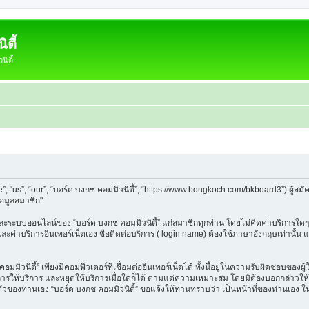
ตี้
ิตี้
e”, “us”, “our”, “บอร์ด บงกช คอมมิวนิตี้”, “https://www.bongkoch.com/bkboard3”) ผู
้อมูลสมาชิก"
็บและระบบออนไลน์ของ “บอร์ด บงกช คอมมิวนิตี้” แก่สมาชิกทุกท่าน โดยไม่คิดค่าบริการใดๆ
 และค่าบริการอินเทอร์เน็ตเอง ชื่อติดต่อบริการ ( login name) ต้องใช้ภาษาอังกฤษเท่านั้
ิวนิตี้” เพียงมีคอมพิวเตอร์ที่เชื่อมต่ออินเทอร์เน็ตได้ ทั้งนี้อยู่ในความรับผิดชอบของผู้ใ
นการให้บริการ และหยุดให้บริการเมื่อใดก็ได้ ตามแต่ความเหมาะสม โดยมิต้องบอกกล่าวให้ท
วนตัวของท่านเอง “บอร์ด บงกช คอมมิวนิตี้” ขอแจ้งให้ท่านทราบว่า เป็นหน้าที่ของท่านเอง 