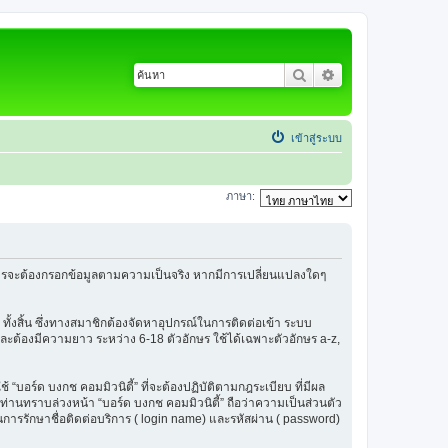
ค้นหา
การค้นหาขั้นสูง
เข้าสู่ระบบ
ภาษา:
้สมัครจะต้องกรอกข้อมูลตามความเป็นจริง หากมีการเปลี่ยนแปลงใดๆ
 ทั้งสิ้น ซึ่งทางสมาชิกต้องจัดหาอุปกรณ์ในการติดต่อเข้า ระบบ
น และต้องมีความยาว ระหว่าง 6-18 ตัวอักษร ใช้ได้เฉพาะตัวอักษร a-z,
ช้ “บอร์ด บงกช คอมมิวนิตี้” ที่จะต้องปฏิบัติตามกฎระเบียบ ที่มีผล
่านทราบล่วงหน้า “บอร์ด บงกช คอมมิวนิตี้” ถือว่าความเป็นส่วนตัว
ในการรักษาชื่อติดต่อบริการ ( login name) และรหัสผ่าน ( password)