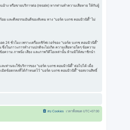
รแอบอ้าง หรือขายบริการต่อ (resale) หากท่านทำความเสียหาย ให้กับผู้
ร้อย และศีลธรรมอันดีของสังคม ทาง “บอร์ด บงกช คอมมิวนิตี้” ไม่
 24 ชั่วโมง เพราะเครื่องเซิร์ฟเวอร์ของ “บอร์ด บงกช คอมมิวนิตี้”
รฐาน ซึ่งในภาวะการทำงานปกติจะไม่เกิด ความเสียหายใดๆ ข้อความ
นข้อความ ภาพนิ่ง เสียง และภาพวิดีโอเหล่านั้น ห้ามมิให้สมาชิกนำ
ะท่านจะใช้บริการของ “บอร์ด บงกช คอมมิวนิตี้” ต่อไปได้ เมื่อ
มิดข้อตกลงที่ได้กำหนดไว้ “บอร์ด บงกช คอมมิวนิตี้” ขอสงวนสิทธิ์
ลบ Cookies
เวลาทั้งหมด
UTC+07:00