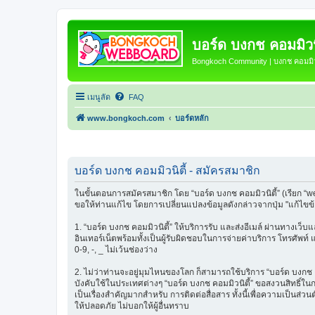
บอร์ด บงกช คอมมิวนิ
Bongkoch Community | บงกช คอมมิวน
เมนูลัด
FAQ
www.bongkoch.com
บอร์ดหลัก
บอร์ด บงกช คอมมิวนิตี้ - สมัครสมาชิก
ในขั้นตอนการสมัครสมาชิก โดย “บอร์ด บงกช คอมมิวนิตี้” (เรียก “w
ขอให้ท่านแก้ไข โดยการเปลี่ยนแปลงข้อมูลดังกล่าวจากปุ่ม "แก้ไขข
1. “บอร์ด บงกช คอมมิวนิตี้” ให้บริการรับ และส่งอีเมล์ ผ่านทางเว
อินเทอร์เน็ตพร้อมทั้งเป็นผู้รับผิดชอบในการจ่ายค่าบริการ โทรศัพท์
0-9, -, _ ไม่เว้นช่องว่าง
2. ไม่ว่าท่านจะอยู่มุมไหนของโลก ก็สามารถใช้บริการ “บอร์ด บงกช คอมม
บังคับใช้ในประเทศต่างๆ “บอร์ด บงกช คอมมิวนิตี้” ขอสงวนสิทธิ์ใ
เป็นเรื่องสำคัญมากสำหรับ การติดต่อสื่อสาร ทั้งนี้เพื่อความเป็นส่
ให้ปลอดภัย ไม่บอกให้ผู้อื่นทราบ