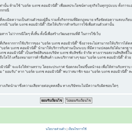
วเท่านั้น ห้ามใช้ “บอร์ด บงกช คอมมิวนิตี้” เพื่อผลประโยชน์ทางธุรกิจในทุกรูปแบบ ทั้งกา
ุกกรณี
ี่ละเมิดความเป็นส่วนตัวของผู้อื่น รวมทั้งกิจกรรมที่ผิดกฎหมาย หรือขัดต่อความสงบเรียบ
กกรณี “บอร์ด บงกช คอมมิวนิตี้” เปิดให้บริการสำหรับการใช้เพื่อส่วนตัวเท่านั้น
าร ไม่ว่ากรณีใดๆ ทั้งสิ้น ทั้งนี้เพื่อสร้างวัฒนธรรมที่ดี ในการใช้เว็บ
เกิดจากการใช้บริการของ “บอร์ด บงกช คอมมิวนิตี้” ซึ่งอาจจะไม่สามารถให้บริการได้ตลอด
ที่ “บอร์ด บงกช คอมมิวนิตี้” นำมาให้บริการกับท่านเป็นระบบ ที่มีความปลอดภัยได้มาต
งกช คอมมิวนิตี้” เป็นทรัพย์สินของบริษัท บงกช พับลิชชิ่ง จำกัด ทางเราขอสงวนลิขสิทธิ์ใ
ึงโลโก้ เครื่องหมายการค้าชื่อสินค้า และบริการต่างๆ ของ “บอร์ด บงกช คอมมิวนิตี้” ด้วย
นิตี้” จะแจ้งให้ท่านทราบ โดยจะประกาศ ข้อตกลงใหม่ขึ้นหน้าจอ เพื่อให้ท่านรับทราบ แล
" ยอมรับ" หาก “บอร์ด บงกช คอมมิวนิตี้” พบว่าสมาชิก ของ “บอร์ด บงกช คอมมิวนิตี้” ละเ
น ทางเกิดนำมาซึ่งความเสียหายต่อบุคคลอื่น ทางบริษัทจะไม่มีความรับผิดชอบใดๆ
นโยบายส่วนตัว
|
เงื่อนไขการใช้