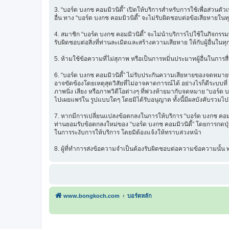
3. “บอร์ด บงกช คอมมิวนิตี้” เปิดให้บริการสำหรับการใช้เพื่อส่วนตั
อื่น ทาง “บอร์ด บงกช คอมมิวนิตี้” จะไม่รับผิดชอบต่อข้อเสียหายในท
4. สมาชิก “บอร์ด บงกช คอมมิวนิตี้” จะไม่นำบริการไปใช้ในกิจกรรมท
รับผิดชอบต่อสิ่งที่ท่านละเมิดและสร้างความเสียหาย ให้กับผู้อื่นในทุ
5. ห้ามใช้ข้อความที่ไม่สุภาพ หรือเป็นการหมิ่นประมาทผู้อื่นในการสื่อส
6. “บอร์ด บงกช คอมมิวนิตี้” ไม่รับประกันความเสียหายของจดหมายที่
อาจขัดข้องโดยเหตุสุดวิสัยที่ไม่อาจคาดการณ์ได้ อย่างไรก็ดีระบบ
ภาพนิ่ง เสียง หรือภาพวิดีโอต่างๆ ที่พ่วงท้ายมากับจดหมาย “บอร์ด บ
ไปเผยแพร่ใน รูปแบบใดๆ โดยมิได้รับอนุญาต ทั้งนี้มีผลบังคับรวมไปถ
7. หากมีการเปลี่ยนแปลงข้อตกลงในการให้บริการ “บอร์ด บงกช คอมมิว
ท่านยอมรับข้อตกลงใหม่ของ “บอร์ด บงกช คอมมิวนิตี้” โดยการกดปุ่ม 
ในการระงับการให้บริการ โดยมิต้องแจ้งให้ทราบล่วงหน้า
8. ผู้ที่ทำการส่งข้อความจำเป็นต้องรับผิดชอบต่อความข้อความนั้
www.bongkoch.com
บอร์ดหลัก