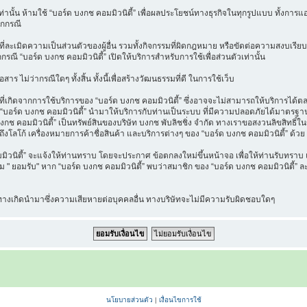
วเท่านั้น ห้ามใช้ “บอร์ด บงกช คอมมิวนิตี้” เพื่อผลประโยชน์ทางธุรกิจในทุกรูปแบบ ทั้งกา
ุกกรณี
ี่ละเมิดความเป็นส่วนตัวของผู้อื่น รวมทั้งกิจกรรมที่ผิดกฎหมาย หรือขัดต่อความสงบเรียบ
กกรณี “บอร์ด บงกช คอมมิวนิตี้” เปิดให้บริการสำหรับการใช้เพื่อส่วนตัวเท่านั้น
าร ไม่ว่ากรณีใดๆ ทั้งสิ้น ทั้งนี้เพื่อสร้างวัฒนธรรมที่ดี ในการใช้เว็บ
เกิดจากการใช้บริการของ “บอร์ด บงกช คอมมิวนิตี้” ซึ่งอาจจะไม่สามารถให้บริการได้ตลอด
ที่ “บอร์ด บงกช คอมมิวนิตี้” นำมาให้บริการกับท่านเป็นระบบ ที่มีความปลอดภัยได้มาต
งกช คอมมิวนิตี้” เป็นทรัพย์สินของบริษัท บงกช พับลิชชิ่ง จำกัด ทางเราขอสงวนลิขสิทธิ์ใ
ึงโลโก้ เครื่องหมายการค้าชื่อสินค้า และบริการต่างๆ ของ “บอร์ด บงกช คอมมิวนิตี้” ด้วย
นิตี้” จะแจ้งให้ท่านทราบ โดยจะประกาศ ข้อตกลงใหม่ขึ้นหน้าจอ เพื่อให้ท่านรับทราบ แล
" ยอมรับ" หาก “บอร์ด บงกช คอมมิวนิตี้” พบว่าสมาชิก ของ “บอร์ด บงกช คอมมิวนิตี้” ละเ
น ทางเกิดนำมาซึ่งความเสียหายต่อบุคคลอื่น ทางบริษัทจะไม่มีความรับผิดชอบใดๆ
นโยบายส่วนตัว
|
เงื่อนไขการใช้