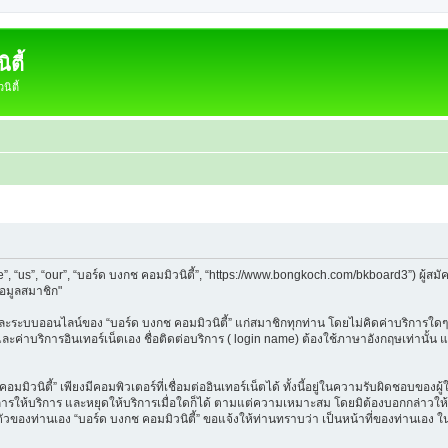
ตี้
ิตี้
e”, “us”, “our”, “บอร์ด บงกช คอมมิวนิตี้”, “https://www.bongkoch.com/bkboard3”) ผู
้อมูลสมาชิก"
็บและระบบออนไลน์ของ “บอร์ด บงกช คอมมิวนิตี้” แก่สมาชิกทุกท่าน โดยไม่คิดค่าบริการใดๆ
 และค่าบริการอินเทอร์เน็ตเอง ชื่อติดต่อบริการ ( login name) ต้องใช้ภาษาอังกฤษเท่านั้
ิวนิตี้” เพียงมีคอมพิวเตอร์ที่เชื่อมต่ออินเทอร์เน็ตได้ ทั้งนี้อยู่ในความรับผิดชอบของผู้ใ
นการให้บริการ และหยุดให้บริการเมื่อใดก็ได้ ตามแต่ความเหมาะสม โดยมิต้องบอกกล่าวให้ท
วนตัวของท่านเอง “บอร์ด บงกช คอมมิวนิตี้” ขอแจ้งให้ท่านทราบว่า เป็นหน้าที่ของท่านเอง 