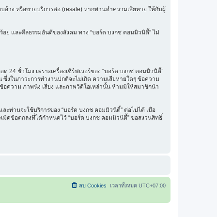
รแอบอ้าง หรือขายบริการต่อ (resale) หากท่านทำความเสียหาย ให้กับผู้
ร้อย และศีลธรรมอันดีของสังคม ทาง “บอร์ด บงกช คอมมิวนิตี้” ไม่
 24 ชั่วโมง เพราะเครื่องเซิร์ฟเวอร์ของ “บอร์ด บงกช คอมมิวนิตี้”
รฐาน ซึ่งในภาวะการทำงานปกติจะไม่เกิด ความเสียหายใดๆ ข้อความ
นข้อความ ภาพนิ่ง เสียง และภาพวิดีโอเหล่านั้น ห้ามมิให้สมาชิกนำ
ะท่านจะใช้บริการของ “บอร์ด บงกช คอมมิวนิตี้” ต่อไปได้ เมื่อ
มิดข้อตกลงที่ได้กำหนดไว้ “บอร์ด บงกช คอมมิวนิตี้” ขอสงวนสิทธิ์
ลบ Cookies
เวลาทั้งหมด
UTC+07:00