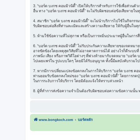
3. “บอร์ด บงกช คอมมิวนิตี้” เปิดให้บริการสำหรับการใช้เพื่อส่วนตั
อื่น ทาง “บอร์ด บงกช คอมมิวนิตี้” จะไม่รับผิดชอบต่อข้อเสียหายในท
4. สมาชิก “บอร์ด บงกช คอมมิวนิตี้” จะไม่นำบริการไปใช้ในกิจกรรมท
รับผิดชอบต่อสิ่งที่ท่านละเมิดและสร้างความเสียหาย ให้กับผู้อื่นในทุ
5. ห้ามใช้ข้อความที่ไม่สุภาพ หรือเป็นการหมิ่นประมาทผู้อื่นในการสื่อส
6. “บอร์ด บงกช คอมมิวนิตี้” ไม่รับประกันความเสียหายของจดหมายที่
อาจขัดข้องโดยเหตุสุดวิสัยที่ไม่อาจคาดการณ์ได้ อย่างไรก็ดีระบบ
ภาพนิ่ง เสียง หรือภาพวิดีโอต่างๆ ที่พ่วงท้ายมากับจดหมาย “บอร์ด บ
ไปเผยแพร่ใน รูปแบบใดๆ โดยมิได้รับอนุญาต ทั้งนี้มีผลบังคับรวมไปถ
7. หากมีการเปลี่ยนแปลงข้อตกลงในการให้บริการ “บอร์ด บงกช คอมมิว
ท่านยอมรับข้อตกลงใหม่ของ “บอร์ด บงกช คอมมิวนิตี้” โดยการกดปุ่ม 
ในการระงับการให้บริการ โดยมิต้องแจ้งให้ทราบล่วงหน้า
8. ผู้ที่ทำการส่งข้อความจำเป็นต้องรับผิดชอบต่อความข้อความนั้
www.bongkoch.com
บอร์ดหลัก