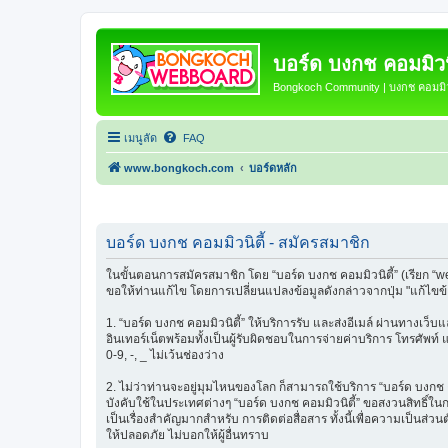
บอร์ด บงกช คอมมิวนิ
Bongkoch Community | บงกช คอมมิวน
เมนูลัด
FAQ
www.bongkoch.com
บอร์ดหลัก
บอร์ด บงกช คอมมิวนิตี้ - สมัครสมาชิก
ในขั้นตอนการสมัครสมาชิก โดย “บอร์ด บงกช คอมมิวนิตี้” (เรียก “w
ขอให้ท่านแก้ไข โดยการเปลี่ยนแปลงข้อมูลดังกล่าวจากปุ่ม "แก้ไขข
1. “บอร์ด บงกช คอมมิวนิตี้” ให้บริการรับ และส่งอีเมล์ ผ่านทางเว
อินเทอร์เน็ตพร้อมทั้งเป็นผู้รับผิดชอบในการจ่ายค่าบริการ โทรศัพท์
0-9, -, _ ไม่เว้นช่องว่าง
2. ไม่ว่าท่านจะอยู่มุมไหนของโลก ก็สามารถใช้บริการ “บอร์ด บงกช คอมม
บังคับใช้ในประเทศต่างๆ “บอร์ด บงกช คอมมิวนิตี้” ขอสงวนสิทธิ์ใ
เป็นเรื่องสำคัญมากสำหรับ การติดต่อสื่อสาร ทั้งนี้เพื่อความเป็นส่
ให้ปลอดภัย ไม่บอกให้ผู้อื่นทราบ