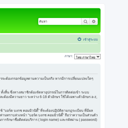
ค้นหา
การค้นหาขั้นสูง
เข้าสู่ระบบ
ภาษา:
้สมัครจะต้องกรอกข้อมูลตามความเป็นจริง หากมีการเปลี่ยนแปลงใดๆ
 ทั้งสิ้น ซึ่งทางสมาชิกต้องจัดหาอุปกรณ์ในการติดต่อเข้า ระบบ
น และต้องมีความยาว ระหว่าง 6-18 ตัวอักษร ใช้ได้เฉพาะตัวอักษร a-z,
ช้ “บอร์ด บงกช คอมมิวนิตี้” ที่จะต้องปฏิบัติตามกฎระเบียบ ที่มีผล
่านทราบล่วงหน้า “บอร์ด บงกช คอมมิวนิตี้” ถือว่าความเป็นส่วนตัว
ในการรักษาชื่อติดต่อบริการ ( login name) และรหัสผ่าน ( password)