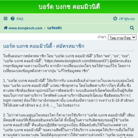
บอร์ด บงกช คอมมิวนิตี้
FAQ
เข้าสู่ระบบ
ค้
www.bongkoch.com
บอร์ดหลัก
น
ภาษา:
ห
บอร์ด บงกช คอมมิวนิตี้ - สมัครสมาชิก
า
ในขั้นตอนการสมัครสมาชิก โดย “บอร์ด บงกช คอมมิวนิตี้” (เรียก “we”, “us”, “our”,
“บอร์ด บงกช คอมมิวนิตี้”, “https://www.bongkoch.com/bkboard3”) ผู้สมัครจะต้อง
กรอกข้อมูลตามความเป็นจริง หากมีการเปลี่ยนแปลงใดๆ ขอให้ท่านแก้ไข โดยการ
เปลี่ยนแปลงข้อมูลดังกล่าวจากปุ่ม "แก้ไขข้อมูลสมาชิก"
1. “บอร์ด บงกช คอมมิวนิตี้” ให้บริการรับ และส่งอีเมล์ ผ่านทางเว็บและระบบออนไลน์
ของ “บอร์ด บงกช คอมมิวนิตี้” แก่สมาชิกทุกท่าน โดยไม่คิดค่าบริการใดๆ ทั้งสิ้น ซึ่ง
ทางสมาชิกต้องจัดหาอุปกรณ์ในการติดต่อเข้า ระบบอินเทอร์เน็ตพร้อมทั้งเป็นผู้รับผิด
ชอบในการจ่ายค่าบริการ โทรศัพท์ และค่าบริการอินเทอร์เน็ตเอง ชื่อติดต่อบริการ (
login name) ต้องใช้ภาษาอังกฤษเท่านั้น และต้องมีความยาว ระหว่าง 6-18 ตัวอักษร
ใช้ได้เฉพาะตัวอักษร a-z, 0-9, -, _ ไม่เว้นช่องว่าง
2. ไม่ว่าท่านจะอยู่มุมไหนของโลก ก็สามารถใช้บริการ “บอร์ด บงกช คอมมิวนิตี้” เพียง
มีคอมพิวเตอร์ที่เชื่อมต่ออินเทอร์เน็ตได้ ทั้งนี้อยู่ในความรับผิดชอบของผู้ใช้ “บอร์ด
บงกช คอมมิวนิตี้” ที่จะต้องปฏิบัติตามกฎระเบียบ ที่มีผลบังคับใช้ในประเทศต่างๆ
“บอร์ด บงกช คอมมิวนิตี้” ขอสงวนสิทธิ์ในการให้บริการ และหยุดให้บริการเมื่อใดก็ได้
ตามแต่ความเหมาะสม โดยมิต้องบอกกล่าวให้ท่านทราบล่วงหน้า “บอร์ด บงกช คอม