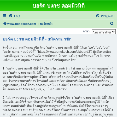
บอร์ด บงกช คอมมิวนิตี้
FAQ
เข้าสู่ระบบ
ค้
www.bongkoch.com
บอร์ดหลัก
น
ภาษา:
ห
บอร์ด บงกช คอมมิวนิตี้ - สมัครสมาชิก
า
ในขั้นตอนการสมัครสมาชิก โดย “บอร์ด บงกช คอมมิวนิตี้” (เรียก “we”, “us”, “our”,
“บอร์ด บงกช คอมมิวนิตี้”, “https://www.bongkoch.com/bkboard3”) ผู้สมัครจะต้อง
กรอกข้อมูลตามความเป็นจริง หากมีการเปลี่ยนแปลงใดๆ ขอให้ท่านแก้ไข โดยการ
เปลี่ยนแปลงข้อมูลดังกล่าวจากปุ่ม "แก้ไขข้อมูลสมาชิก"
1. “บอร์ด บงกช คอมมิวนิตี้” ให้บริการรับ และส่งอีเมล์ ผ่านทางเว็บและระบบออนไลน์
ของ “บอร์ด บงกช คอมมิวนิตี้” แก่สมาชิกทุกท่าน โดยไม่คิดค่าบริการใดๆ ทั้งสิ้น ซึ่ง
ทางสมาชิกต้องจัดหาอุปกรณ์ในการติดต่อเข้า ระบบอินเทอร์เน็ตพร้อมทั้งเป็นผู้รับผิด
ชอบในการจ่ายค่าบริการ โทรศัพท์ และค่าบริการอินเทอร์เน็ตเอง ชื่อติดต่อบริการ (
login name) ต้องใช้ภาษาอังกฤษเท่านั้น และต้องมีความยาว ระหว่าง 6-18 ตัวอักษร
ใช้ได้เฉพาะตัวอักษร a-z, 0-9, -, _ ไม่เว้นช่องว่าง
2. ไม่ว่าท่านจะอยู่มุมไหนของโลก ก็สามารถใช้บริการ “บอร์ด บงกช คอมมิวนิตี้” เพียง
มีคอมพิวเตอร์ที่เชื่อมต่ออินเทอร์เน็ตได้ ทั้งนี้อยู่ในความรับผิดชอบของผู้ใช้ “บอร์ด
บงกช คอมมิวนิตี้” ที่จะต้องปฏิบัติตามกฎระเบียบ ที่มีผลบังคับใช้ในประเทศต่างๆ
“บอร์ด บงกช คอมมิวนิตี้” ขอสงวนสิทธิ์ในการให้บริการ และหยุดให้บริการเมื่อใดก็ได้
ตามแต่ความเหมาะสม โดยมิต้องบอกกล่าวให้ท่านทราบล่วงหน้า “บอร์ด บงกช คอม