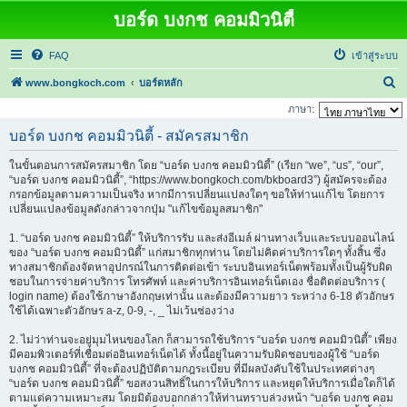
บอร์ด บงกช คอมมิวนิตี้
FAQ
เข้าสู่ระบบ
ค้
www.bongkoch.com
บอร์ดหลัก
น
ภาษา:
ห
บอร์ด บงกช คอมมิวนิตี้ - สมัครสมาชิก
า
ในขั้นตอนการสมัครสมาชิก โดย “บอร์ด บงกช คอมมิวนิตี้” (เรียก “we”, “us”, “our”,
“บอร์ด บงกช คอมมิวนิตี้”, “https://www.bongkoch.com/bkboard3”) ผู้สมัครจะต้อง
กรอกข้อมูลตามความเป็นจริง หากมีการเปลี่ยนแปลงใดๆ ขอให้ท่านแก้ไข โดยการ
เปลี่ยนแปลงข้อมูลดังกล่าวจากปุ่ม "แก้ไขข้อมูลสมาชิก"
1. “บอร์ด บงกช คอมมิวนิตี้” ให้บริการรับ และส่งอีเมล์ ผ่านทางเว็บและระบบออนไลน์
ของ “บอร์ด บงกช คอมมิวนิตี้” แก่สมาชิกทุกท่าน โดยไม่คิดค่าบริการใดๆ ทั้งสิ้น ซึ่ง
ทางสมาชิกต้องจัดหาอุปกรณ์ในการติดต่อเข้า ระบบอินเทอร์เน็ตพร้อมทั้งเป็นผู้รับผิด
ชอบในการจ่ายค่าบริการ โทรศัพท์ และค่าบริการอินเทอร์เน็ตเอง ชื่อติดต่อบริการ (
login name) ต้องใช้ภาษาอังกฤษเท่านั้น และต้องมีความยาว ระหว่าง 6-18 ตัวอักษร
ใช้ได้เฉพาะตัวอักษร a-z, 0-9, -, _ ไม่เว้นช่องว่าง
2. ไม่ว่าท่านจะอยู่มุมไหนของโลก ก็สามารถใช้บริการ “บอร์ด บงกช คอมมิวนิตี้” เพียง
มีคอมพิวเตอร์ที่เชื่อมต่ออินเทอร์เน็ตได้ ทั้งนี้อยู่ในความรับผิดชอบของผู้ใช้ “บอร์ด
บงกช คอมมิวนิตี้” ที่จะต้องปฏิบัติตามกฎระเบียบ ที่มีผลบังคับใช้ในประเทศต่างๆ
“บอร์ด บงกช คอมมิวนิตี้” ขอสงวนสิทธิ์ในการให้บริการ และหยุดให้บริการเมื่อใดก็ได้
ตามแต่ความเหมาะสม โดยมิต้องบอกกล่าวให้ท่านทราบล่วงหน้า “บอร์ด บงกช คอม