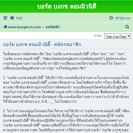
บอร์ด บงกช คอมมิวนิตี้
FAQ
เข้าสู่ระบบ
ค้
www.bongkoch.com
บอร์ดหลัก
น
ภาษา:
ห
บอร์ด บงกช คอมมิวนิตี้ - สมัครสมาชิก
า
ในขั้นตอนการสมัครสมาชิก โดย “บอร์ด บงกช คอมมิวนิตี้” (เรียก “we”, “us”, “our”,
“บอร์ด บงกช คอมมิวนิตี้”, “https://www.bongkoch.com/bkboard3”) ผู้สมัครจะต้อง
กรอกข้อมูลตามความเป็นจริง หากมีการเปลี่ยนแปลงใดๆ ขอให้ท่านแก้ไข โดยการ
เปลี่ยนแปลงข้อมูลดังกล่าวจากปุ่ม "แก้ไขข้อมูลสมาชิก"
1. “บอร์ด บงกช คอมมิวนิตี้” ให้บริการรับ และส่งอีเมล์ ผ่านทางเว็บและระบบออนไลน์
ของ “บอร์ด บงกช คอมมิวนิตี้” แก่สมาชิกทุกท่าน โดยไม่คิดค่าบริการใดๆ ทั้งสิ้น ซึ่ง
ทางสมาชิกต้องจัดหาอุปกรณ์ในการติดต่อเข้า ระบบอินเทอร์เน็ตพร้อมทั้งเป็นผู้รับผิด
ชอบในการจ่ายค่าบริการ โทรศัพท์ และค่าบริการอินเทอร์เน็ตเอง ชื่อติดต่อบริการ (
login name) ต้องใช้ภาษาอังกฤษเท่านั้น และต้องมีความยาว ระหว่าง 6-18 ตัวอักษร
ใช้ได้เฉพาะตัวอักษร a-z, 0-9, -, _ ไม่เว้นช่องว่าง
2. ไม่ว่าท่านจะอยู่มุมไหนของโลก ก็สามารถใช้บริการ “บอร์ด บงกช คอมมิวนิตี้” เพียง
มีคอมพิวเตอร์ที่เชื่อมต่ออินเทอร์เน็ตได้ ทั้งนี้อยู่ในความรับผิดชอบของผู้ใช้ “บอร์ด
บงกช คอมมิวนิตี้” ที่จะต้องปฏิบัติตามกฎระเบียบ ที่มีผลบังคับใช้ในประเทศต่างๆ
“บอร์ด บงกช คอมมิวนิตี้” ขอสงวนสิทธิ์ในการให้บริการ และหยุดให้บริการเมื่อใดก็ได้
ตามแต่ความเหมาะสม โดยมิต้องบอกกล่าวให้ท่านทราบล่วงหน้า “บอร์ด บงกช คอม