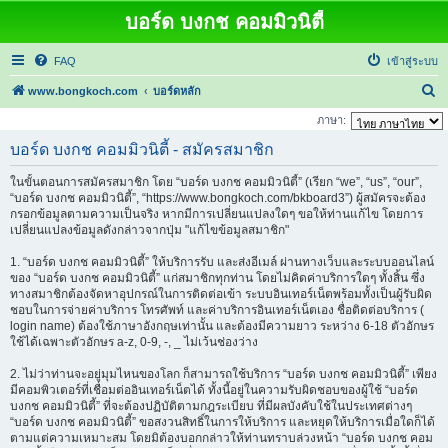
บอร์ด บงกช คอมมิวนิตี้
FAQ
เข้าสู่ระบบ
ค้
www.bongkoch.com
บอร์ดหลัก
น
ภาษา:
ห
บอร์ด บงกช คอมมิวนิตี้ - สมัครสมาชิก
า
ในขั้นตอนการสมัครสมาชิก โดย “บอร์ด บงกช คอมมิวนิตี้” (เรียก “we”, “us”, “our”,
“บอร์ด บงกช คอมมิวนิตี้”, “https://www.bongkoch.com/bkboard3”) ผู้สมัครจะต้อง
กรอกข้อมูลตามความเป็นจริง หากมีการเปลี่ยนแปลงใดๆ ขอให้ท่านแก้ไข โดยการ
เปลี่ยนแปลงข้อมูลดังกล่าวจากปุ่ม "แก้ไขข้อมูลสมาชิก"
1. “บอร์ด บงกช คอมมิวนิตี้” ให้บริการรับ และส่งอีเมล์ ผ่านทางเว็บและระบบออนไลน์
ของ “บอร์ด บงกช คอมมิวนิตี้” แก่สมาชิกทุกท่าน โดยไม่คิดค่าบริการใดๆ ทั้งสิ้น ซึ่ง
ทางสมาชิกต้องจัดหาอุปกรณ์ในการติดต่อเข้า ระบบอินเทอร์เน็ตพร้อมทั้งเป็นผู้รับผิด
ชอบในการจ่ายค่าบริการ โทรศัพท์ และค่าบริการอินเทอร์เน็ตเอง ชื่อติดต่อบริการ (
login name) ต้องใช้ภาษาอังกฤษเท่านั้น และต้องมีความยาว ระหว่าง 6-18 ตัวอักษร
ใช้ได้เฉพาะตัวอักษร a-z, 0-9, -, _ ไม่เว้นช่องว่าง
2. ไม่ว่าท่านจะอยู่มุมไหนของโลก ก็สามารถใช้บริการ “บอร์ด บงกช คอมมิวนิตี้” เพียง
มีคอมพิวเตอร์ที่เชื่อมต่ออินเทอร์เน็ตได้ ทั้งนี้อยู่ในความรับผิดชอบของผู้ใช้ “บอร์ด
บงกช คอมมิวนิตี้” ที่จะต้องปฏิบัติตามกฎระเบียบ ที่มีผลบังคับใช้ในประเทศต่างๆ
“บอร์ด บงกช คอมมิวนิตี้” ขอสงวนสิทธิ์ในการให้บริการ และหยุดให้บริการเมื่อใดก็ได้
ตามแต่ความเหมาะสม โดยมิต้องบอกกล่าวให้ท่านทราบล่วงหน้า “บอร์ด บงกช คอม