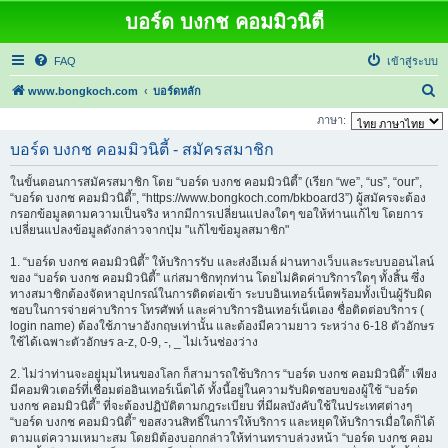
บอร์ด บงกช คอมมิวนิตี้
FAQ
เข้าสู่ระบบ
ค้
www.bongkoch.com
บอร์ดหลัก
น
ภาษา:
ห
บอร์ด บงกช คอมมิวนิตี้ - สมัครสมาชิก
า
ในขั้นตอนการสมัครสมาชิก โดย “บอร์ด บงกช คอมมิวนิตี้” (เรียก “we”, “us”, “our”,
“บอร์ด บงกช คอมมิวนิตี้”, “https://www.bongkoch.com/bkboard3”) ผู้สมัครจะต้อง
กรอกข้อมูลตามความเป็นจริง หากมีการเปลี่ยนแปลงใดๆ ขอให้ท่านแก้ไข โดยการ
เปลี่ยนแปลงข้อมูลดังกล่าวจากปุ่ม "แก้ไขข้อมูลสมาชิก"
1. “บอร์ด บงกช คอมมิวนิตี้” ให้บริการรับ และส่งอีเมล์ ผ่านทางเว็บและระบบออนไลน์
ของ “บอร์ด บงกช คอมมิวนิตี้” แก่สมาชิกทุกท่าน โดยไม่คิดค่าบริการใดๆ ทั้งสิ้น ซึ่ง
ทางสมาชิกต้องจัดหาอุปกรณ์ในการติดต่อเข้า ระบบอินเทอร์เน็ตพร้อมทั้งเป็นผู้รับผิด
ชอบในการจ่ายค่าบริการ โทรศัพท์ และค่าบริการอินเทอร์เน็ตเอง ชื่อติดต่อบริการ (
login name) ต้องใช้ภาษาอังกฤษเท่านั้น และต้องมีความยาว ระหว่าง 6-18 ตัวอักษร
ใช้ได้เฉพาะตัวอักษร a-z, 0-9, -, _ ไม่เว้นช่องว่าง
2. ไม่ว่าท่านจะอยู่มุมไหนของโลก ก็สามารถใช้บริการ “บอร์ด บงกช คอมมิวนิตี้” เพียง
มีคอมพิวเตอร์ที่เชื่อมต่ออินเทอร์เน็ตได้ ทั้งนี้อยู่ในความรับผิดชอบของผู้ใช้ “บอร์ด
บงกช คอมมิวนิตี้” ที่จะต้องปฏิบัติตามกฎระเบียบ ที่มีผลบังคับใช้ในประเทศต่างๆ
“บอร์ด บงกช คอมมิวนิตี้” ขอสงวนสิทธิ์ในการให้บริการ และหยุดให้บริการเมื่อใดก็ได้
ตามแต่ความเหมาะสม โดยมิต้องบอกกล่าวให้ท่านทราบล่วงหน้า “บอร์ด บงกช คอม