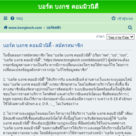
บอร์ด บงกช คอมมิวนิตี้
FAQ
เข้าสู่ระบบ
ค้
www.bongkoch.com
บอร์ดหลัก
น
ภาษา:
ห
บอร์ด บงกช คอมมิวนิตี้ - สมัครสมาชิก
า
ในขั้นตอนการสมัครสมาชิก โดย “บอร์ด บงกช คอมมิวนิตี้” (เรียก “we”, “us”, “our”,
“บอร์ด บงกช คอมมิวนิตี้”, “https://www.bongkoch.com/bkboard3”) ผู้สมัครจะต้อง
กรอกข้อมูลตามความเป็นจริง หากมีการเปลี่ยนแปลงใดๆ ขอให้ท่านแก้ไข โดยการ
เปลี่ยนแปลงข้อมูลดังกล่าวจากปุ่ม "แก้ไขข้อมูลสมาชิก"
1. “บอร์ด บงกช คอมมิวนิตี้” ให้บริการรับ และส่งอีเมล์ ผ่านทางเว็บและระบบออนไลน์
ของ “บอร์ด บงกช คอมมิวนิตี้” แก่สมาชิกทุกท่าน โดยไม่คิดค่าบริการใดๆ ทั้งสิ้น ซึ่ง
ทางสมาชิกต้องจัดหาอุปกรณ์ในการติดต่อเข้า ระบบอินเทอร์เน็ตพร้อมทั้งเป็นผู้รับผิด
ชอบในการจ่ายค่าบริการ โทรศัพท์ และค่าบริการอินเทอร์เน็ตเอง ชื่อติดต่อบริการ (
login name) ต้องใช้ภาษาอังกฤษเท่านั้น และต้องมีความยาว ระหว่าง 6-18 ตัวอักษร
ใช้ได้เฉพาะตัวอักษร a-z, 0-9, -, _ ไม่เว้นช่องว่าง
2. ไม่ว่าท่านจะอยู่มุมไหนของโลก ก็สามารถใช้บริการ “บอร์ด บงกช คอมมิวนิตี้” เพียง
มีคอมพิวเตอร์ที่เชื่อมต่ออินเทอร์เน็ตได้ ทั้งนี้อยู่ในความรับผิดชอบของผู้ใช้ “บอร์ด
บงกช คอมมิวนิตี้” ที่จะต้องปฏิบัติตามกฎระเบียบ ที่มีผลบังคับใช้ในประเทศต่างๆ
“บอร์ด บงกช คอมมิวนิตี้” ขอสงวนสิทธิ์ในการให้บริการ และหยุดให้บริการเมื่อใดก็ได้
ตามแต่ความเหมาะสม โดยมิต้องบอกกล่าวให้ท่านทราบล่วงหน้า “บอร์ด บงกช คอม