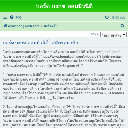
บอร์ด บงกช คอมมิวนิตี้
FAQ
เข้าสู่ระบบ
ค้
www.bongkoch.com
บอร์ดหลัก
น
ภาษา:
ห
บอร์ด บงกช คอมมิวนิตี้ - สมัครสมาชิก
า
ในขั้นตอนการสมัครสมาชิก โดย “บอร์ด บงกช คอมมิวนิตี้” (เรียก “we”, “us”, “our”,
“บอร์ด บงกช คอมมิวนิตี้”, “https://www.bongkoch.com/bkboard3”) ผู้สมัครจะต้อง
กรอกข้อมูลตามความเป็นจริง หากมีการเปลี่ยนแปลงใดๆ ขอให้ท่านแก้ไข โดยการ
เปลี่ยนแปลงข้อมูลดังกล่าวจากปุ่ม "แก้ไขข้อมูลสมาชิก"
1. “บอร์ด บงกช คอมมิวนิตี้” ให้บริการรับ และส่งอีเมล์ ผ่านทางเว็บและระบบออนไลน์
ของ “บอร์ด บงกช คอมมิวนิตี้” แก่สมาชิกทุกท่าน โดยไม่คิดค่าบริการใดๆ ทั้งสิ้น ซึ่ง
ทางสมาชิกต้องจัดหาอุปกรณ์ในการติดต่อเข้า ระบบอินเทอร์เน็ตพร้อมทั้งเป็นผู้รับผิด
ชอบในการจ่ายค่าบริการ โทรศัพท์ และค่าบริการอินเทอร์เน็ตเอง ชื่อติดต่อบริการ (
login name) ต้องใช้ภาษาอังกฤษเท่านั้น และต้องมีความยาว ระหว่าง 6-18 ตัวอักษร
ใช้ได้เฉพาะตัวอักษร a-z, 0-9, -, _ ไม่เว้นช่องว่าง
2. ไม่ว่าท่านจะอยู่มุมไหนของโลก ก็สามารถใช้บริการ “บอร์ด บงกช คอมมิวนิตี้” เพียง
มีคอมพิวเตอร์ที่เชื่อมต่ออินเทอร์เน็ตได้ ทั้งนี้อยู่ในความรับผิดชอบของผู้ใช้ “บอร์ด
บงกช คอมมิวนิตี้” ที่จะต้องปฏิบัติตามกฎระเบียบ ที่มีผลบังคับใช้ในประเทศต่างๆ
“บอร์ด บงกช คอมมิวนิตี้” ขอสงวนสิทธิ์ในการให้บริการ และหยุดให้บริการเมื่อใดก็ได้
ตามแต่ความเหมาะสม โดยมิต้องบอกกล่าวให้ท่านทราบล่วงหน้า “บอร์ด บงกช คอม