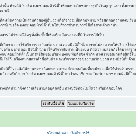
วเท่านั้น ห้ามใช้ “บอร์ด บงกช คอมมิวนิตี้” เพื่อผลประโยชน์ทางธุรกิจในทุกรูปแบบ ทั้งกา
ุกกรณี
ี่ละเมิดความเป็นส่วนตัวของผู้อื่น รวมทั้งกิจกรรมที่ผิดกฎหมาย หรือขัดต่อความสงบเรียบ
กกรณี “บอร์ด บงกช คอมมิวนิตี้” เปิดให้บริการสำหรับการใช้เพื่อส่วนตัวเท่านั้น
าร ไม่ว่ากรณีใดๆ ทั้งสิ้น ทั้งนี้เพื่อสร้างวัฒนธรรมที่ดี ในการใช้เว็บ
เกิดจากการใช้บริการของ “บอร์ด บงกช คอมมิวนิตี้” ซึ่งอาจจะไม่สามารถให้บริการได้ตลอด
ที่ “บอร์ด บงกช คอมมิวนิตี้” นำมาให้บริการกับท่านเป็นระบบ ที่มีความปลอดภัยได้มาต
งกช คอมมิวนิตี้” เป็นทรัพย์สินของบริษัท บงกช พับลิชชิ่ง จำกัด ทางเราขอสงวนลิขสิทธิ์ใ
ึงโลโก้ เครื่องหมายการค้าชื่อสินค้า และบริการต่างๆ ของ “บอร์ด บงกช คอมมิวนิตี้” ด้วย
นิตี้” จะแจ้งให้ท่านทราบ โดยจะประกาศ ข้อตกลงใหม่ขึ้นหน้าจอ เพื่อให้ท่านรับทราบ แล
" ยอมรับ" หาก “บอร์ด บงกช คอมมิวนิตี้” พบว่าสมาชิก ของ “บอร์ด บงกช คอมมิวนิตี้” ละเ
น ทางเกิดนำมาซึ่งความเสียหายต่อบุคคลอื่น ทางบริษัทจะไม่มีความรับผิดชอบใดๆ
นโยบายส่วนตัว
|
เงื่อนไขการใช้