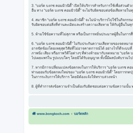
3. “บอร์ด บงกช คอมมิวนิตี้” เปิดให้บริการสำหรับการใช้เพื่อส่วนตั
อื่น ทาง “บอร์ด บงกช คอมมิวนิตี้” จะไม่รับผิดชอบต่อข้อเสียหายในท
4. สมาชิก “บอร์ด บงกช คอมมิวนิตี้” จะไม่นำบริการไปใช้ในกิจกรรมท
รับผิดชอบต่อสิ่งที่ท่านละเมิดและสร้างความเสียหาย ให้กับผู้อื่นในทุ
5. ห้ามใช้ข้อความที่ไม่สุภาพ หรือเป็นการหมิ่นประมาทผู้อื่นในการสื่อส
6. “บอร์ด บงกช คอมมิวนิตี้” ไม่รับประกันความเสียหายของจดหมายที่
อาจขัดข้องโดยเหตุสุดวิสัยที่ไม่อาจคาดการณ์ได้ อย่างไรก็ดีระบบ
ภาพนิ่ง เสียง หรือภาพวิดีโอต่างๆ ที่พ่วงท้ายมากับจดหมาย “บอร์ด บ
ไปเผยแพร่ใน รูปแบบใดๆ โดยมิได้รับอนุญาต ทั้งนี้มีผลบังคับรวมไปถ
7. หากมีการเปลี่ยนแปลงข้อตกลงในการให้บริการ “บอร์ด บงกช คอมมิว
ท่านยอมรับข้อตกลงใหม่ของ “บอร์ด บงกช คอมมิวนิตี้” โดยการกดปุ่ม 
ในการระงับการให้บริการ โดยมิต้องแจ้งให้ทราบล่วงหน้า
8. ผู้ที่ทำการส่งข้อความจำเป็นต้องรับผิดชอบต่อความข้อความนั้
www.bongkoch.com
บอร์ดหลัก