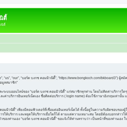
ตี้
ิตี้
e”, “us”, “our”, “บอร์ด บงกช คอมมิวนิตี้”, “https://www.bongkoch.com/bkboard3”) ผู
้อมูลสมาชิก"
็บและระบบออนไลน์ของ “บอร์ด บงกช คอมมิวนิตี้” แก่สมาชิกทุกท่าน โดยไม่คิดค่าบริการใดๆ
 และค่าบริการอินเทอร์เน็ตเอง ชื่อติดต่อบริการ ( login name) ต้องใช้ภาษาอังกฤษเท่านั้
ิวนิตี้” เพียงมีคอมพิวเตอร์ที่เชื่อมต่ออินเทอร์เน็ตได้ ทั้งนี้อยู่ในความรับผิดชอบของผู้ใ
นการให้บริการ และหยุดให้บริการเมื่อใดก็ได้ ตามแต่ความเหมาะสม โดยมิต้องบอกกล่าวให้ท
วนตัวของท่านเอง “บอร์ด บงกช คอมมิวนิตี้” ขอแจ้งให้ท่านทราบว่า เป็นหน้าที่ของท่านเอง 