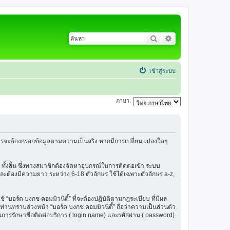
ค้นหา
การค้นหาขั้นสูง
เข้าสู่ระบบ
ภาษา:
้สมัครจะต้องกรอกข้อมูลตามความเป็นจริง หากมีการเปลี่ยนแปลงใดๆ
 ทั้งสิ้น ซึ่งทางสมาชิกต้องจัดหาอุปกรณ์ในการติดต่อเข้า ระบบ
น และต้องมีความยาว ระหว่าง 6-18 ตัวอักษร ใช้ได้เฉพาะตัวอักษร a-z,
ช้ “บอร์ด บงกช คอมมิวนิตี้” ที่จะต้องปฏิบัติตามกฎระเบียบ ที่มีผล
่านทราบล่วงหน้า “บอร์ด บงกช คอมมิวนิตี้” ถือว่าความเป็นส่วนตัว
ในการรักษาชื่อติดต่อบริการ ( login name) และรหัสผ่าน ( password)