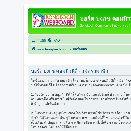
บอร์ด บงกช คอมมิวนิ
Bongkoch Community | บงกช คอมมิวน
เมนูลัด
FAQ
www.bongkoch.com
บอร์ดหลัก
บอร์ด บงกช คอมมิวนิตี้ - สมัครสมาชิก
ในขั้นตอนการสมัครสมาชิก โดย “บอร์ด บงกช คอมมิวนิตี้” (เรียก “w
ขอให้ท่านแก้ไข โดยการเปลี่ยนแปลงข้อมูลดังกล่าวจากปุ่ม "แก้ไขข
1. “บอร์ด บงกช คอมมิวนิตี้” ให้บริการรับ และส่งอีเมล์ ผ่านทางเว
อินเทอร์เน็ตพร้อมทั้งเป็นผู้รับผิดชอบในการจ่ายค่าบริการ โทรศัพท์
0-9, -, _ ไม่เว้นช่องว่าง
2. ไม่ว่าท่านจะอยู่มุมไหนของโลก ก็สามารถใช้บริการ “บอร์ด บงกช คอมม
บังคับใช้ในประเทศต่างๆ “บอร์ด บงกช คอมมิวนิตี้” ขอสงวนสิทธิ์ใ
เป็นเรื่องสำคัญมากสำหรับ การติดต่อสื่อสาร ทั้งนี้เพื่อความเป็นส่
ให้ปลอดภัย ไม่บอกให้ผู้อื่นทราบ