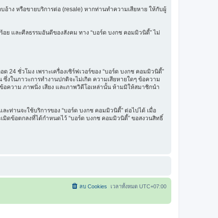
รแอบอ้าง หรือขายบริการต่อ (resale) หากท่านทำความเสียหาย ให้กับผู้
ร้อย และศีลธรรมอันดีของสังคม ทาง “บอร์ด บงกช คอมมิวนิตี้” ไม่
 24 ชั่วโมง เพราะเครื่องเซิร์ฟเวอร์ของ “บอร์ด บงกช คอมมิวนิตี้”
รฐาน ซึ่งในภาวะการทำงานปกติจะไม่เกิด ความเสียหายใดๆ ข้อความ
นข้อความ ภาพนิ่ง เสียง และภาพวิดีโอเหล่านั้น ห้ามมิให้สมาชิกนำ
ะท่านจะใช้บริการของ “บอร์ด บงกช คอมมิวนิตี้” ต่อไปได้ เมื่อ
มิดข้อตกลงที่ได้กำหนดไว้ “บอร์ด บงกช คอมมิวนิตี้” ขอสงวนสิทธิ์
ลบ Cookies
เวลาทั้งหมด
UTC+07:00