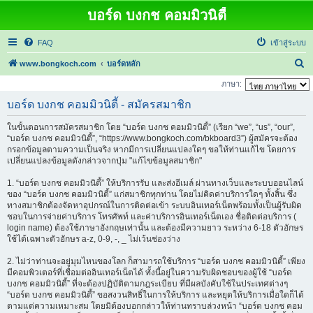
บอร์ด บงกช คอมมิวนิตี้
FAQ
เข้าสู่ระบบ
ค้
www.bongkoch.com
บอร์ดหลัก
น
ภาษา:
ห
บอร์ด บงกช คอมมิวนิตี้ - สมัครสมาชิก
า
ในขั้นตอนการสมัครสมาชิก โดย “บอร์ด บงกช คอมมิวนิตี้” (เรียก “we”, “us”, “our”,
“บอร์ด บงกช คอมมิวนิตี้”, “https://www.bongkoch.com/bkboard3”) ผู้สมัครจะต้อง
กรอกข้อมูลตามความเป็นจริง หากมีการเปลี่ยนแปลงใดๆ ขอให้ท่านแก้ไข โดยการ
เปลี่ยนแปลงข้อมูลดังกล่าวจากปุ่ม "แก้ไขข้อมูลสมาชิก"
1. “บอร์ด บงกช คอมมิวนิตี้” ให้บริการรับ และส่งอีเมล์ ผ่านทางเว็บและระบบออนไลน์
ของ “บอร์ด บงกช คอมมิวนิตี้” แก่สมาชิกทุกท่าน โดยไม่คิดค่าบริการใดๆ ทั้งสิ้น ซึ่ง
ทางสมาชิกต้องจัดหาอุปกรณ์ในการติดต่อเข้า ระบบอินเทอร์เน็ตพร้อมทั้งเป็นผู้รับผิด
ชอบในการจ่ายค่าบริการ โทรศัพท์ และค่าบริการอินเทอร์เน็ตเอง ชื่อติดต่อบริการ (
login name) ต้องใช้ภาษาอังกฤษเท่านั้น และต้องมีความยาว ระหว่าง 6-18 ตัวอักษร
ใช้ได้เฉพาะตัวอักษร a-z, 0-9, -, _ ไม่เว้นช่องว่าง
2. ไม่ว่าท่านจะอยู่มุมไหนของโลก ก็สามารถใช้บริการ “บอร์ด บงกช คอมมิวนิตี้” เพียง
มีคอมพิวเตอร์ที่เชื่อมต่ออินเทอร์เน็ตได้ ทั้งนี้อยู่ในความรับผิดชอบของผู้ใช้ “บอร์ด
บงกช คอมมิวนิตี้” ที่จะต้องปฏิบัติตามกฎระเบียบ ที่มีผลบังคับใช้ในประเทศต่างๆ
“บอร์ด บงกช คอมมิวนิตี้” ขอสงวนสิทธิ์ในการให้บริการ และหยุดให้บริการเมื่อใดก็ได้
ตามแต่ความเหมาะสม โดยมิต้องบอกกล่าวให้ท่านทราบล่วงหน้า “บอร์ด บงกช คอม