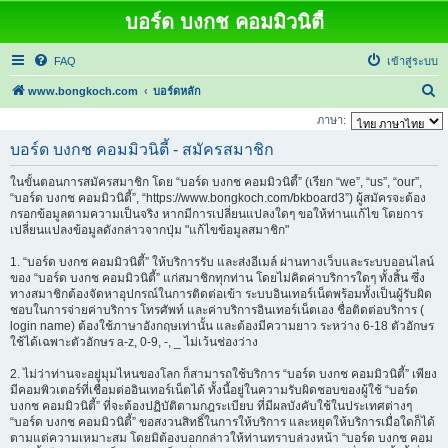
บอร์ด บงกช คอมมิวนิตี้
FAQ
เข้าสู่ระบบ
ค้
www.bongkoch.com
บอร์ดหลัก
น
ภาษา:
ห
บอร์ด บงกช คอมมิวนิตี้ - สมัครสมาชิก
า
ในขั้นตอนการสมัครสมาชิก โดย “บอร์ด บงกช คอมมิวนิตี้” (เรียก “we”, “us”, “our”,
“บอร์ด บงกช คอมมิวนิตี้”, “https://www.bongkoch.com/bkboard3”) ผู้สมัครจะต้อง
กรอกข้อมูลตามความเป็นจริง หากมีการเปลี่ยนแปลงใดๆ ขอให้ท่านแก้ไข โดยการ
เปลี่ยนแปลงข้อมูลดังกล่าวจากปุ่ม "แก้ไขข้อมูลสมาชิก"
1. “บอร์ด บงกช คอมมิวนิตี้” ให้บริการรับ และส่งอีเมล์ ผ่านทางเว็บและระบบออนไลน์
ของ “บอร์ด บงกช คอมมิวนิตี้” แก่สมาชิกทุกท่าน โดยไม่คิดค่าบริการใดๆ ทั้งสิ้น ซึ่ง
ทางสมาชิกต้องจัดหาอุปกรณ์ในการติดต่อเข้า ระบบอินเทอร์เน็ตพร้อมทั้งเป็นผู้รับผิด
ชอบในการจ่ายค่าบริการ โทรศัพท์ และค่าบริการอินเทอร์เน็ตเอง ชื่อติดต่อบริการ (
login name) ต้องใช้ภาษาอังกฤษเท่านั้น และต้องมีความยาว ระหว่าง 6-18 ตัวอักษร
ใช้ได้เฉพาะตัวอักษร a-z, 0-9, -, _ ไม่เว้นช่องว่าง
2. ไม่ว่าท่านจะอยู่มุมไหนของโลก ก็สามารถใช้บริการ “บอร์ด บงกช คอมมิวนิตี้” เพียง
มีคอมพิวเตอร์ที่เชื่อมต่ออินเทอร์เน็ตได้ ทั้งนี้อยู่ในความรับผิดชอบของผู้ใช้ “บอร์ด
บงกช คอมมิวนิตี้” ที่จะต้องปฏิบัติตามกฎระเบียบ ที่มีผลบังคับใช้ในประเทศต่างๆ
“บอร์ด บงกช คอมมิวนิตี้” ขอสงวนสิทธิ์ในการให้บริการ และหยุดให้บริการเมื่อใดก็ได้
ตามแต่ความเหมาะสม โดยมิต้องบอกกล่าวให้ท่านทราบล่วงหน้า “บอร์ด บงกช คอม