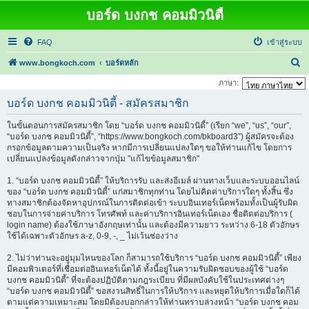
บอร์ด บงกช คอมมิวนิตี้
FAQ
เข้าสู่ระบบ
ค้
www.bongkoch.com
บอร์ดหลัก
น
ภาษา:
ห
บอร์ด บงกช คอมมิวนิตี้ - สมัครสมาชิก
า
ในขั้นตอนการสมัครสมาชิก โดย “บอร์ด บงกช คอมมิวนิตี้” (เรียก “we”, “us”, “our”,
“บอร์ด บงกช คอมมิวนิตี้”, “https://www.bongkoch.com/bkboard3”) ผู้สมัครจะต้อง
กรอกข้อมูลตามความเป็นจริง หากมีการเปลี่ยนแปลงใดๆ ขอให้ท่านแก้ไข โดยการ
เปลี่ยนแปลงข้อมูลดังกล่าวจากปุ่ม "แก้ไขข้อมูลสมาชิก"
1. “บอร์ด บงกช คอมมิวนิตี้” ให้บริการรับ และส่งอีเมล์ ผ่านทางเว็บและระบบออนไลน์
ของ “บอร์ด บงกช คอมมิวนิตี้” แก่สมาชิกทุกท่าน โดยไม่คิดค่าบริการใดๆ ทั้งสิ้น ซึ่ง
ทางสมาชิกต้องจัดหาอุปกรณ์ในการติดต่อเข้า ระบบอินเทอร์เน็ตพร้อมทั้งเป็นผู้รับผิด
ชอบในการจ่ายค่าบริการ โทรศัพท์ และค่าบริการอินเทอร์เน็ตเอง ชื่อติดต่อบริการ (
login name) ต้องใช้ภาษาอังกฤษเท่านั้น และต้องมีความยาว ระหว่าง 6-18 ตัวอักษร
ใช้ได้เฉพาะตัวอักษร a-z, 0-9, -, _ ไม่เว้นช่องว่าง
2. ไม่ว่าท่านจะอยู่มุมไหนของโลก ก็สามารถใช้บริการ “บอร์ด บงกช คอมมิวนิตี้” เพียง
มีคอมพิวเตอร์ที่เชื่อมต่ออินเทอร์เน็ตได้ ทั้งนี้อยู่ในความรับผิดชอบของผู้ใช้ “บอร์ด
บงกช คอมมิวนิตี้” ที่จะต้องปฏิบัติตามกฎระเบียบ ที่มีผลบังคับใช้ในประเทศต่างๆ
“บอร์ด บงกช คอมมิวนิตี้” ขอสงวนสิทธิ์ในการให้บริการ และหยุดให้บริการเมื่อใดก็ได้
ตามแต่ความเหมาะสม โดยมิต้องบอกกล่าวให้ท่านทราบล่วงหน้า “บอร์ด บงกช คอม