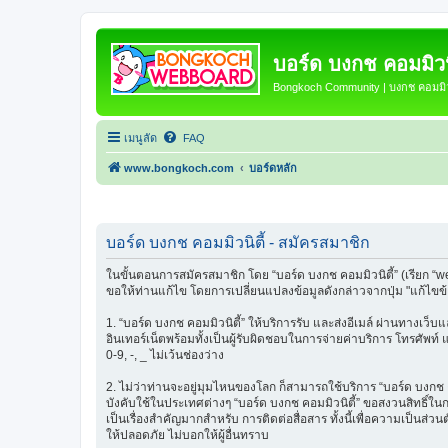
บอร์ด บงกช คอมมิวนิ
Bongkoch Community | บงกช คอมมิวน
เมนูลัด
FAQ
www.bongkoch.com
บอร์ดหลัก
บอร์ด บงกช คอมมิวนิตี้ - สมัครสมาชิก
ในขั้นตอนการสมัครสมาชิก โดย “บอร์ด บงกช คอมมิวนิตี้” (เรียก “w
ขอให้ท่านแก้ไข โดยการเปลี่ยนแปลงข้อมูลดังกล่าวจากปุ่ม "แก้ไขข
1. “บอร์ด บงกช คอมมิวนิตี้” ให้บริการรับ และส่งอีเมล์ ผ่านทางเว
อินเทอร์เน็ตพร้อมทั้งเป็นผู้รับผิดชอบในการจ่ายค่าบริการ โทรศัพท์
0-9, -, _ ไม่เว้นช่องว่าง
2. ไม่ว่าท่านจะอยู่มุมไหนของโลก ก็สามารถใช้บริการ “บอร์ด บงกช คอมม
บังคับใช้ในประเทศต่างๆ “บอร์ด บงกช คอมมิวนิตี้” ขอสงวนสิทธิ์ใ
เป็นเรื่องสำคัญมากสำหรับ การติดต่อสื่อสาร ทั้งนี้เพื่อความเป็นส่
ให้ปลอดภัย ไม่บอกให้ผู้อื่นทราบ