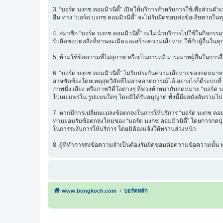
3. “บอร์ด บงกช คอมมิวนิตี้” เปิดให้บริการสำหรับการใช้เพื่อส่วนตั
อื่น ทาง “บอร์ด บงกช คอมมิวนิตี้” จะไม่รับผิดชอบต่อข้อเสียหายในท
4. สมาชิก “บอร์ด บงกช คอมมิวนิตี้” จะไม่นำบริการไปใช้ในกิจกรรมท
รับผิดชอบต่อสิ่งที่ท่านละเมิดและสร้างความเสียหาย ให้กับผู้อื่นในทุ
5. ห้ามใช้ข้อความที่ไม่สุภาพ หรือเป็นการหมิ่นประมาทผู้อื่นในการสื่อส
6. “บอร์ด บงกช คอมมิวนิตี้” ไม่รับประกันความเสียหายของจดหมายที่
อาจขัดข้องโดยเหตุสุดวิสัยที่ไม่อาจคาดการณ์ได้ อย่างไรก็ดีระบบ
ภาพนิ่ง เสียง หรือภาพวิดีโอต่างๆ ที่พ่วงท้ายมากับจดหมาย “บอร์ด บ
ไปเผยแพร่ใน รูปแบบใดๆ โดยมิได้รับอนุญาต ทั้งนี้มีผลบังคับรวมไปถ
7. หากมีการเปลี่ยนแปลงข้อตกลงในการให้บริการ “บอร์ด บงกช คอมมิว
ท่านยอมรับข้อตกลงใหม่ของ “บอร์ด บงกช คอมมิวนิตี้” โดยการกดปุ่ม 
ในการระงับการให้บริการ โดยมิต้องแจ้งให้ทราบล่วงหน้า
8. ผู้ที่ทำการส่งข้อความจำเป็นต้องรับผิดชอบต่อความข้อความนั้
www.bongkoch.com
บอร์ดหลัก