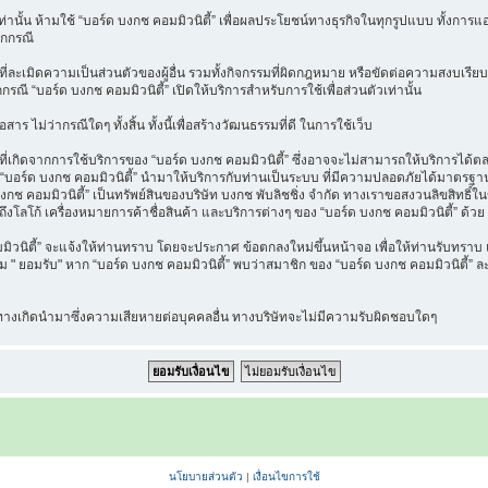
วเท่านั้น ห้ามใช้ “บอร์ด บงกช คอมมิวนิตี้” เพื่อผลประโยชน์ทางธุรกิจในทุกรูปแบบ ทั้งกา
ุกกรณี
ี่ละเมิดความเป็นส่วนตัวของผู้อื่น รวมทั้งกิจกรรมที่ผิดกฎหมาย หรือขัดต่อความสงบเรียบ
กกรณี “บอร์ด บงกช คอมมิวนิตี้” เปิดให้บริการสำหรับการใช้เพื่อส่วนตัวเท่านั้น
าร ไม่ว่ากรณีใดๆ ทั้งสิ้น ทั้งนี้เพื่อสร้างวัฒนธรรมที่ดี ในการใช้เว็บ
เกิดจากการใช้บริการของ “บอร์ด บงกช คอมมิวนิตี้” ซึ่งอาจจะไม่สามารถให้บริการได้ตลอด
ที่ “บอร์ด บงกช คอมมิวนิตี้” นำมาให้บริการกับท่านเป็นระบบ ที่มีความปลอดภัยได้มาต
งกช คอมมิวนิตี้” เป็นทรัพย์สินของบริษัท บงกช พับลิชชิ่ง จำกัด ทางเราขอสงวนลิขสิทธิ์ใ
ึงโลโก้ เครื่องหมายการค้าชื่อสินค้า และบริการต่างๆ ของ “บอร์ด บงกช คอมมิวนิตี้” ด้วย
นิตี้” จะแจ้งให้ท่านทราบ โดยจะประกาศ ข้อตกลงใหม่ขึ้นหน้าจอ เพื่อให้ท่านรับทราบ แล
" ยอมรับ" หาก “บอร์ด บงกช คอมมิวนิตี้” พบว่าสมาชิก ของ “บอร์ด บงกช คอมมิวนิตี้” ละเ
น ทางเกิดนำมาซึ่งความเสียหายต่อบุคคลอื่น ทางบริษัทจะไม่มีความรับผิดชอบใดๆ
นโยบายส่วนตัว
|
เงื่อนไขการใช้