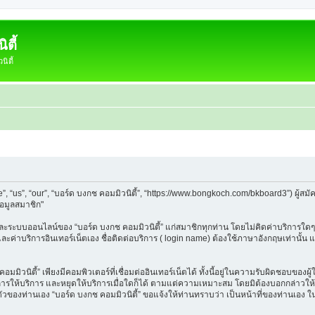
ตี้
ิตี้
e”, “us”, “our”, “บอร์ด บงกช คอมมิวนิตี้”, “https://www.bongkoch.com/bkboard3”) ผู
้อมูลสมาชิก"
็บและระบบออนไลน์ของ “บอร์ด บงกช คอมมิวนิตี้” แก่สมาชิกทุกท่าน โดยไม่คิดค่าบริการใดๆ
 และค่าบริการอินเทอร์เน็ตเอง ชื่อติดต่อบริการ ( login name) ต้องใช้ภาษาอังกฤษเท่านั้
ิวนิตี้” เพียงมีคอมพิวเตอร์ที่เชื่อมต่ออินเทอร์เน็ตได้ ทั้งนี้อยู่ในความรับผิดชอบของผู้ใ
นการให้บริการ และหยุดให้บริการเมื่อใดก็ได้ ตามแต่ความเหมาะสม โดยมิต้องบอกกล่าวให้ท
วนตัวของท่านเอง “บอร์ด บงกช คอมมิวนิตี้” ขอแจ้งให้ท่านทราบว่า เป็นหน้าที่ของท่านเอง 