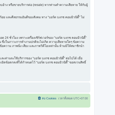
รแอบอ้าง หรือขายบริการต่อ (resale) หากท่านทำความเสียหาย ให้กับผู้
ร้อย และศีลธรรมอันดีของสังคม ทาง “บอร์ด บงกช คอมมิวนิตี้” ไม่
 24 ชั่วโมง เพราะเครื่องเซิร์ฟเวอร์ของ “บอร์ด บงกช คอมมิวนิตี้”
รฐาน ซึ่งในภาวะการทำงานปกติจะไม่เกิด ความเสียหายใดๆ ข้อความ
นข้อความ ภาพนิ่ง เสียง และภาพวิดีโอเหล่านั้น ห้ามมิให้สมาชิกนำ
ะท่านจะใช้บริการของ “บอร์ด บงกช คอมมิวนิตี้” ต่อไปได้ เมื่อ
มิดข้อตกลงที่ได้กำหนดไว้ “บอร์ด บงกช คอมมิวนิตี้” ขอสงวนสิทธิ์
ลบ Cookies
เวลาทั้งหมด
UTC+07:00