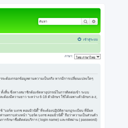
ค้นหา
การค้นหาขั้นสูง
เข้าสู่ระบบ
ภาษา:
้สมัครจะต้องกรอกข้อมูลตามความเป็นจริง หากมีการเปลี่ยนแปลงใดๆ
 ทั้งสิ้น ซึ่งทางสมาชิกต้องจัดหาอุปกรณ์ในการติดต่อเข้า ระบบ
น และต้องมีความยาว ระหว่าง 6-18 ตัวอักษร ใช้ได้เฉพาะตัวอักษร a-z,
ช้ “บอร์ด บงกช คอมมิวนิตี้” ที่จะต้องปฏิบัติตามกฎระเบียบ ที่มีผล
่านทราบล่วงหน้า “บอร์ด บงกช คอมมิวนิตี้” ถือว่าความเป็นส่วนตัว
ในการรักษาชื่อติดต่อบริการ ( login name) และรหัสผ่าน ( password)