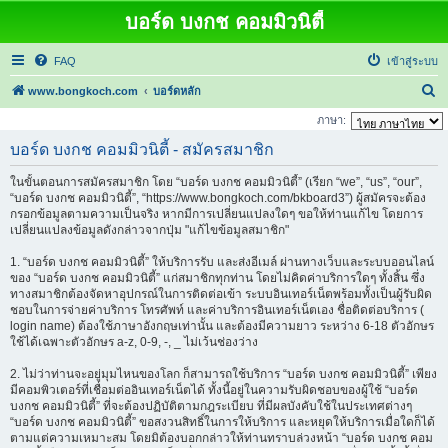
บอร์ด บงกช คอมมิวนิตี้
FAQ
เข้าสู่ระบบ
ค้
www.bongkoch.com
บอร์ดหลัก
น
ภาษา:
ห
บอร์ด บงกช คอมมิวนิตี้ - สมัครสมาชิก
า
ในขั้นตอนการสมัครสมาชิก โดย “บอร์ด บงกช คอมมิวนิตี้” (เรียก “we”, “us”, “our”,
“บอร์ด บงกช คอมมิวนิตี้”, “https://www.bongkoch.com/bkboard3”) ผู้สมัครจะต้อง
กรอกข้อมูลตามความเป็นจริง หากมีการเปลี่ยนแปลงใดๆ ขอให้ท่านแก้ไข โดยการ
เปลี่ยนแปลงข้อมูลดังกล่าวจากปุ่ม "แก้ไขข้อมูลสมาชิก"
1. “บอร์ด บงกช คอมมิวนิตี้” ให้บริการรับ และส่งอีเมล์ ผ่านทางเว็บและระบบออนไลน์
ของ “บอร์ด บงกช คอมมิวนิตี้” แก่สมาชิกทุกท่าน โดยไม่คิดค่าบริการใดๆ ทั้งสิ้น ซึ่ง
ทางสมาชิกต้องจัดหาอุปกรณ์ในการติดต่อเข้า ระบบอินเทอร์เน็ตพร้อมทั้งเป็นผู้รับผิด
ชอบในการจ่ายค่าบริการ โทรศัพท์ และค่าบริการอินเทอร์เน็ตเอง ชื่อติดต่อบริการ (
login name) ต้องใช้ภาษาอังกฤษเท่านั้น และต้องมีความยาว ระหว่าง 6-18 ตัวอักษร
ใช้ได้เฉพาะตัวอักษร a-z, 0-9, -, _ ไม่เว้นช่องว่าง
2. ไม่ว่าท่านจะอยู่มุมไหนของโลก ก็สามารถใช้บริการ “บอร์ด บงกช คอมมิวนิตี้” เพียง
มีคอมพิวเตอร์ที่เชื่อมต่ออินเทอร์เน็ตได้ ทั้งนี้อยู่ในความรับผิดชอบของผู้ใช้ “บอร์ด
บงกช คอมมิวนิตี้” ที่จะต้องปฏิบัติตามกฎระเบียบ ที่มีผลบังคับใช้ในประเทศต่างๆ
“บอร์ด บงกช คอมมิวนิตี้” ขอสงวนสิทธิ์ในการให้บริการ และหยุดให้บริการเมื่อใดก็ได้
ตามแต่ความเหมาะสม โดยมิต้องบอกกล่าวให้ท่านทราบล่วงหน้า “บอร์ด บงกช คอม