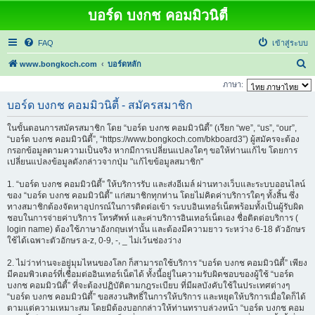
บอร์ด บงกช คอมมิวนิตี้
FAQ
เข้าสู่ระบบ
ค้
www.bongkoch.com
บอร์ดหลัก
น
ภาษา:
ห
บอร์ด บงกช คอมมิวนิตี้ - สมัครสมาชิก
า
ในขั้นตอนการสมัครสมาชิก โดย “บอร์ด บงกช คอมมิวนิตี้” (เรียก “we”, “us”, “our”,
“บอร์ด บงกช คอมมิวนิตี้”, “https://www.bongkoch.com/bkboard3”) ผู้สมัครจะต้อง
กรอกข้อมูลตามความเป็นจริง หากมีการเปลี่ยนแปลงใดๆ ขอให้ท่านแก้ไข โดยการ
เปลี่ยนแปลงข้อมูลดังกล่าวจากปุ่ม "แก้ไขข้อมูลสมาชิก"
1. “บอร์ด บงกช คอมมิวนิตี้” ให้บริการรับ และส่งอีเมล์ ผ่านทางเว็บและระบบออนไลน์
ของ “บอร์ด บงกช คอมมิวนิตี้” แก่สมาชิกทุกท่าน โดยไม่คิดค่าบริการใดๆ ทั้งสิ้น ซึ่ง
ทางสมาชิกต้องจัดหาอุปกรณ์ในการติดต่อเข้า ระบบอินเทอร์เน็ตพร้อมทั้งเป็นผู้รับผิด
ชอบในการจ่ายค่าบริการ โทรศัพท์ และค่าบริการอินเทอร์เน็ตเอง ชื่อติดต่อบริการ (
login name) ต้องใช้ภาษาอังกฤษเท่านั้น และต้องมีความยาว ระหว่าง 6-18 ตัวอักษร
ใช้ได้เฉพาะตัวอักษร a-z, 0-9, -, _ ไม่เว้นช่องว่าง
2. ไม่ว่าท่านจะอยู่มุมไหนของโลก ก็สามารถใช้บริการ “บอร์ด บงกช คอมมิวนิตี้” เพียง
มีคอมพิวเตอร์ที่เชื่อมต่ออินเทอร์เน็ตได้ ทั้งนี้อยู่ในความรับผิดชอบของผู้ใช้ “บอร์ด
บงกช คอมมิวนิตี้” ที่จะต้องปฏิบัติตามกฎระเบียบ ที่มีผลบังคับใช้ในประเทศต่างๆ
“บอร์ด บงกช คอมมิวนิตี้” ขอสงวนสิทธิ์ในการให้บริการ และหยุดให้บริการเมื่อใดก็ได้
ตามแต่ความเหมาะสม โดยมิต้องบอกกล่าวให้ท่านทราบล่วงหน้า “บอร์ด บงกช คอม