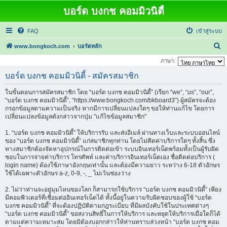
บอร์ด บงกช คอมมิวนิตี้
FAQ
เข้าสู่ระบบ
ค้
www.bongkoch.com
บอร์ดหลัก
น
ภาษา:
ห
บอร์ด บงกช คอมมิวนิตี้ - สมัครสมาชิก
า
ในขั้นตอนการสมัครสมาชิก โดย “บอร์ด บงกช คอมมิวนิตี้” (เรียก “we”, “us”, “our”,
“บอร์ด บงกช คอมมิวนิตี้”, “https://www.bongkoch.com/bkboard3”) ผู้สมัครจะต้อง
กรอกข้อมูลตามความเป็นจริง หากมีการเปลี่ยนแปลงใดๆ ขอให้ท่านแก้ไข โดยการ
เปลี่ยนแปลงข้อมูลดังกล่าวจากปุ่ม "แก้ไขข้อมูลสมาชิก"
1. “บอร์ด บงกช คอมมิวนิตี้” ให้บริการรับ และส่งอีเมล์ ผ่านทางเว็บและระบบออนไลน์
ของ “บอร์ด บงกช คอมมิวนิตี้” แก่สมาชิกทุกท่าน โดยไม่คิดค่าบริการใดๆ ทั้งสิ้น ซึ่ง
ทางสมาชิกต้องจัดหาอุปกรณ์ในการติดต่อเข้า ระบบอินเทอร์เน็ตพร้อมทั้งเป็นผู้รับผิด
ชอบในการจ่ายค่าบริการ โทรศัพท์ และค่าบริการอินเทอร์เน็ตเอง ชื่อติดต่อบริการ (
login name) ต้องใช้ภาษาอังกฤษเท่านั้น และต้องมีความยาว ระหว่าง 6-18 ตัวอักษร
ใช้ได้เฉพาะตัวอักษร a-z, 0-9, -, _ ไม่เว้นช่องว่าง
2. ไม่ว่าท่านจะอยู่มุมไหนของโลก ก็สามารถใช้บริการ “บอร์ด บงกช คอมมิวนิตี้” เพียง
มีคอมพิวเตอร์ที่เชื่อมต่ออินเทอร์เน็ตได้ ทั้งนี้อยู่ในความรับผิดชอบของผู้ใช้ “บอร์ด
บงกช คอมมิวนิตี้” ที่จะต้องปฏิบัติตามกฎระเบียบ ที่มีผลบังคับใช้ในประเทศต่างๆ
“บอร์ด บงกช คอมมิวนิตี้” ขอสงวนสิทธิ์ในการให้บริการ และหยุดให้บริการเมื่อใดก็ได้
ตามแต่ความเหมาะสม โดยมิต้องบอกกล่าวให้ท่านทราบล่วงหน้า “บอร์ด บงกช คอม