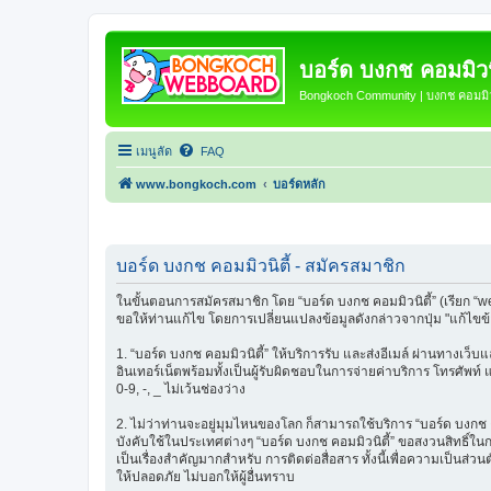
บอร์ด บงกช คอมมิวนิ
Bongkoch Community | บงกช คอมมิวน
เมนูลัด
FAQ
www.bongkoch.com
บอร์ดหลัก
บอร์ด บงกช คอมมิวนิตี้ - สมัครสมาชิก
ในขั้นตอนการสมัครสมาชิก โดย “บอร์ด บงกช คอมมิวนิตี้” (เรียก “w
ขอให้ท่านแก้ไข โดยการเปลี่ยนแปลงข้อมูลดังกล่าวจากปุ่ม "แก้ไขข
1. “บอร์ด บงกช คอมมิวนิตี้” ให้บริการรับ และส่งอีเมล์ ผ่านทางเว
อินเทอร์เน็ตพร้อมทั้งเป็นผู้รับผิดชอบในการจ่ายค่าบริการ โทรศัพท์
0-9, -, _ ไม่เว้นช่องว่าง
2. ไม่ว่าท่านจะอยู่มุมไหนของโลก ก็สามารถใช้บริการ “บอร์ด บงกช คอมม
บังคับใช้ในประเทศต่างๆ “บอร์ด บงกช คอมมิวนิตี้” ขอสงวนสิทธิ์ใ
เป็นเรื่องสำคัญมากสำหรับ การติดต่อสื่อสาร ทั้งนี้เพื่อความเป็นส่
ให้ปลอดภัย ไม่บอกให้ผู้อื่นทราบ