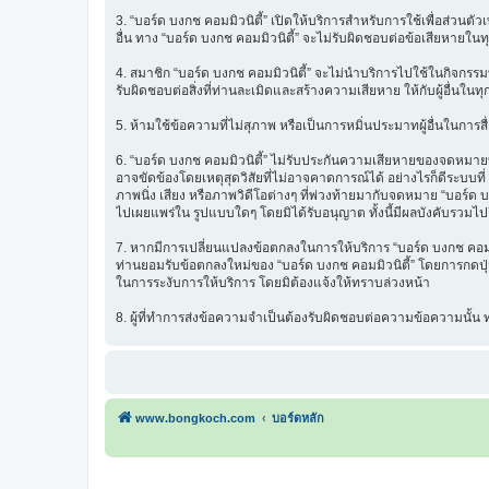
3. “บอร์ด บงกช คอมมิวนิตี้” เปิดให้บริการสำหรับการใช้เพื่อส่วนตั
อื่น ทาง “บอร์ด บงกช คอมมิวนิตี้” จะไม่รับผิดชอบต่อข้อเสียหายในท
4. สมาชิก “บอร์ด บงกช คอมมิวนิตี้” จะไม่นำบริการไปใช้ในกิจกรรมท
รับผิดชอบต่อสิ่งที่ท่านละเมิดและสร้างความเสียหาย ให้กับผู้อื่นในทุ
5. ห้ามใช้ข้อความที่ไม่สุภาพ หรือเป็นการหมิ่นประมาทผู้อื่นในการสื่อส
6. “บอร์ด บงกช คอมมิวนิตี้” ไม่รับประกันความเสียหายของจดหมายที่
อาจขัดข้องโดยเหตุสุดวิสัยที่ไม่อาจคาดการณ์ได้ อย่างไรก็ดีระบบ
ภาพนิ่ง เสียง หรือภาพวิดีโอต่างๆ ที่พ่วงท้ายมากับจดหมาย “บอร์ด บ
ไปเผยแพร่ใน รูปแบบใดๆ โดยมิได้รับอนุญาต ทั้งนี้มีผลบังคับรวมไปถ
7. หากมีการเปลี่ยนแปลงข้อตกลงในการให้บริการ “บอร์ด บงกช คอมมิว
ท่านยอมรับข้อตกลงใหม่ของ “บอร์ด บงกช คอมมิวนิตี้” โดยการกดปุ่ม 
ในการระงับการให้บริการ โดยมิต้องแจ้งให้ทราบล่วงหน้า
8. ผู้ที่ทำการส่งข้อความจำเป็นต้องรับผิดชอบต่อความข้อความนั้
www.bongkoch.com
บอร์ดหลัก