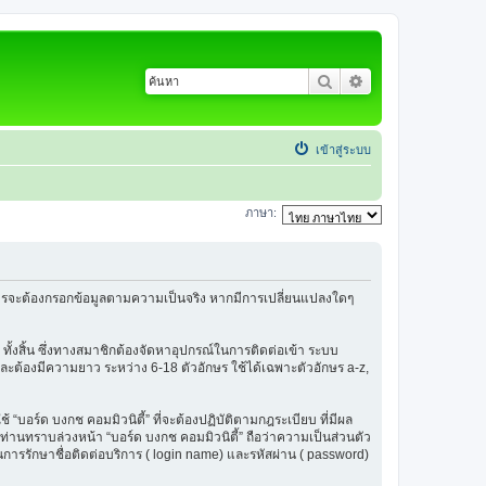
ค้นหา
การค้นหาขั้นสูง
เข้าสู่ระบบ
ภาษา:
้สมัครจะต้องกรอกข้อมูลตามความเป็นจริง หากมีการเปลี่ยนแปลงใดๆ
 ทั้งสิ้น ซึ่งทางสมาชิกต้องจัดหาอุปกรณ์ในการติดต่อเข้า ระบบ
น และต้องมีความยาว ระหว่าง 6-18 ตัวอักษร ใช้ได้เฉพาะตัวอักษร a-z,
ช้ “บอร์ด บงกช คอมมิวนิตี้” ที่จะต้องปฏิบัติตามกฎระเบียบ ที่มีผล
่านทราบล่วงหน้า “บอร์ด บงกช คอมมิวนิตี้” ถือว่าความเป็นส่วนตัว
ในการรักษาชื่อติดต่อบริการ ( login name) และรหัสผ่าน ( password)