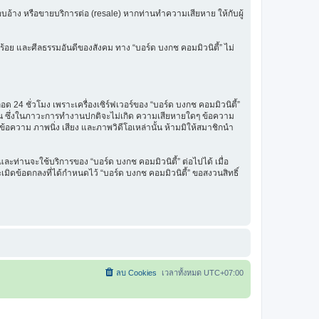
รแอบอ้าง หรือขายบริการต่อ (resale) หากท่านทำความเสียหาย ให้กับผู้
ร้อย และศีลธรรมอันดีของสังคม ทาง “บอร์ด บงกช คอมมิวนิตี้” ไม่
 24 ชั่วโมง เพราะเครื่องเซิร์ฟเวอร์ของ “บอร์ด บงกช คอมมิวนิตี้”
รฐาน ซึ่งในภาวะการทำงานปกติจะไม่เกิด ความเสียหายใดๆ ข้อความ
นข้อความ ภาพนิ่ง เสียง และภาพวิดีโอเหล่านั้น ห้ามมิให้สมาชิกนำ
ะท่านจะใช้บริการของ “บอร์ด บงกช คอมมิวนิตี้” ต่อไปได้ เมื่อ
มิดข้อตกลงที่ได้กำหนดไว้ “บอร์ด บงกช คอมมิวนิตี้” ขอสงวนสิทธิ์
ลบ Cookies
เวลาทั้งหมด
UTC+07:00