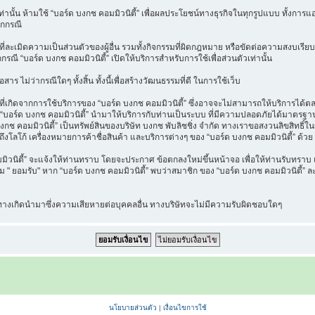
วเท่านั้น ห้ามใช้ “บอร์ด บงกช คอมมิวนิตี้” เพื่อผลประโยชน์ทางธุรกิจในทุกรูปแบบ ทั้งกา
ุกกรณี
ี่ละเมิดความเป็นส่วนตัวของผู้อื่น รวมทั้งกิจกรรมที่ผิดกฎหมาย หรือขัดต่อความสงบเรียบ
กกรณี “บอร์ด บงกช คอมมิวนิตี้” เปิดให้บริการสำหรับการใช้เพื่อส่วนตัวเท่านั้น
าร ไม่ว่ากรณีใดๆ ทั้งสิ้น ทั้งนี้เพื่อสร้างวัฒนธรรมที่ดี ในการใช้เว็บ
เกิดจากการใช้บริการของ “บอร์ด บงกช คอมมิวนิตี้” ซึ่งอาจจะไม่สามารถให้บริการได้ตลอด
ที่ “บอร์ด บงกช คอมมิวนิตี้” นำมาให้บริการกับท่านเป็นระบบ ที่มีความปลอดภัยได้มาต
งกช คอมมิวนิตี้” เป็นทรัพย์สินของบริษัท บงกช พับลิชชิ่ง จำกัด ทางเราขอสงวนลิขสิทธิ์ใ
ึงโลโก้ เครื่องหมายการค้าชื่อสินค้า และบริการต่างๆ ของ “บอร์ด บงกช คอมมิวนิตี้” ด้วย
นิตี้” จะแจ้งให้ท่านทราบ โดยจะประกาศ ข้อตกลงใหม่ขึ้นหน้าจอ เพื่อให้ท่านรับทราบ แล
" ยอมรับ" หาก “บอร์ด บงกช คอมมิวนิตี้” พบว่าสมาชิก ของ “บอร์ด บงกช คอมมิวนิตี้” ละเ
น ทางเกิดนำมาซึ่งความเสียหายต่อบุคคลอื่น ทางบริษัทจะไม่มีความรับผิดชอบใดๆ
นโยบายส่วนตัว
|
เงื่อนไขการใช้