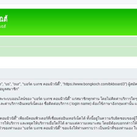
ตี้
ิตี้
e”, “us”, “our”, “บอร์ด บงกช คอมมิวนิตี้”, “https://www.bongkoch.com/bkboard3”) ผู
้อมูลสมาชิก"
็บและระบบออนไลน์ของ “บอร์ด บงกช คอมมิวนิตี้” แก่สมาชิกทุกท่าน โดยไม่คิดค่าบริการใดๆ
 และค่าบริการอินเทอร์เน็ตเอง ชื่อติดต่อบริการ ( login name) ต้องใช้ภาษาอังกฤษเท่านั้
ิวนิตี้” เพียงมีคอมพิวเตอร์ที่เชื่อมต่ออินเทอร์เน็ตได้ ทั้งนี้อยู่ในความรับผิดชอบของผู้ใ
นการให้บริการ และหยุดให้บริการเมื่อใดก็ได้ ตามแต่ความเหมาะสม โดยมิต้องบอกกล่าวให้ท
วนตัวของท่านเอง “บอร์ด บงกช คอมมิวนิตี้” ขอแจ้งให้ท่านทราบว่า เป็นหน้าที่ของท่านเอง 