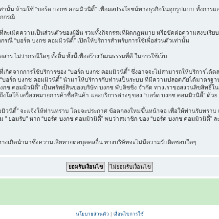
วเท่านั้น ห้ามใช้ “บอร์ด บงกช คอมมิวนิตี้” เพื่อผลประโยชน์ทางธุรกิจในทุกรูปแบบ ทั้งกา
ุกกรณี
ี่ละเมิดความเป็นส่วนตัวของผู้อื่น รวมทั้งกิจกรรมที่ผิดกฎหมาย หรือขัดต่อความสงบเรียบ
กกรณี “บอร์ด บงกช คอมมิวนิตี้” เปิดให้บริการสำหรับการใช้เพื่อส่วนตัวเท่านั้น
าร ไม่ว่ากรณีใดๆ ทั้งสิ้น ทั้งนี้เพื่อสร้างวัฒนธรรมที่ดี ในการใช้เว็บ
เกิดจากการใช้บริการของ “บอร์ด บงกช คอมมิวนิตี้” ซึ่งอาจจะไม่สามารถให้บริการได้ตลอด
ที่ “บอร์ด บงกช คอมมิวนิตี้” นำมาให้บริการกับท่านเป็นระบบ ที่มีความปลอดภัยได้มาต
งกช คอมมิวนิตี้” เป็นทรัพย์สินของบริษัท บงกช พับลิชชิ่ง จำกัด ทางเราขอสงวนลิขสิทธิ์ใ
ึงโลโก้ เครื่องหมายการค้าชื่อสินค้า และบริการต่างๆ ของ “บอร์ด บงกช คอมมิวนิตี้” ด้วย
นิตี้” จะแจ้งให้ท่านทราบ โดยจะประกาศ ข้อตกลงใหม่ขึ้นหน้าจอ เพื่อให้ท่านรับทราบ แล
" ยอมรับ" หาก “บอร์ด บงกช คอมมิวนิตี้” พบว่าสมาชิก ของ “บอร์ด บงกช คอมมิวนิตี้” ละเ
น ทางเกิดนำมาซึ่งความเสียหายต่อบุคคลอื่น ทางบริษัทจะไม่มีความรับผิดชอบใดๆ
นโยบายส่วนตัว
|
เงื่อนไขการใช้