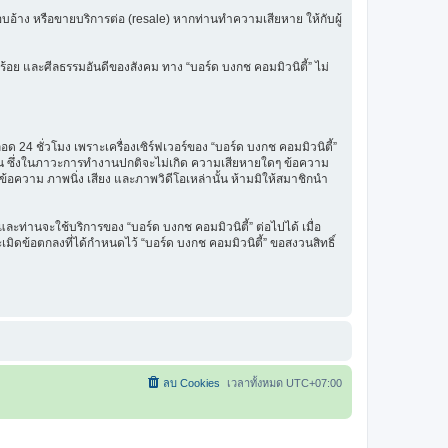
รแอบอ้าง หรือขายบริการต่อ (resale) หากท่านทำความเสียหาย ให้กับผู้
ร้อย และศีลธรรมอันดีของสังคม ทาง “บอร์ด บงกช คอมมิวนิตี้” ไม่
 24 ชั่วโมง เพราะเครื่องเซิร์ฟเวอร์ของ “บอร์ด บงกช คอมมิวนิตี้”
รฐาน ซึ่งในภาวะการทำงานปกติจะไม่เกิด ความเสียหายใดๆ ข้อความ
นข้อความ ภาพนิ่ง เสียง และภาพวิดีโอเหล่านั้น ห้ามมิให้สมาชิกนำ
ะท่านจะใช้บริการของ “บอร์ด บงกช คอมมิวนิตี้” ต่อไปได้ เมื่อ
มิดข้อตกลงที่ได้กำหนดไว้ “บอร์ด บงกช คอมมิวนิตี้” ขอสงวนสิทธิ์
ลบ Cookies
เวลาทั้งหมด
UTC+07:00