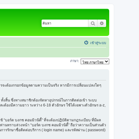
ค้นหา
การค้นหาขั้นสูง
เข้าสู่ระบบ
ภาษา:
้สมัครจะต้องกรอกข้อมูลตามความเป็นจริง หากมีการเปลี่ยนแปลงใดๆ
 ทั้งสิ้น ซึ่งทางสมาชิกต้องจัดหาอุปกรณ์ในการติดต่อเข้า ระบบ
น และต้องมีความยาว ระหว่าง 6-18 ตัวอักษร ใช้ได้เฉพาะตัวอักษร a-z,
ช้ “บอร์ด บงกช คอมมิวนิตี้” ที่จะต้องปฏิบัติตามกฎระเบียบ ที่มีผล
่านทราบล่วงหน้า “บอร์ด บงกช คอมมิวนิตี้” ถือว่าความเป็นส่วนตัว
ในการรักษาชื่อติดต่อบริการ ( login name) และรหัสผ่าน ( password)