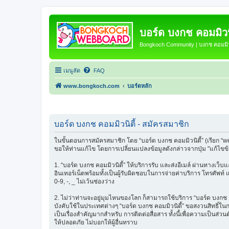
บอร์ด บงกช คอมมิวนิ
Bongkoch Community | บงกช คอมมิวน
เมนูลัด
FAQ
www.bongkoch.com
บอร์ดหลัก
บอร์ด บงกช คอมมิวนิตี้ - สมัครสมาชิก
ในขั้นตอนการสมัครสมาชิก โดย “บอร์ด บงกช คอมมิวนิตี้” (เรียก “w
ขอให้ท่านแก้ไข โดยการเปลี่ยนแปลงข้อมูลดังกล่าวจากปุ่ม "แก้ไขข
1. “บอร์ด บงกช คอมมิวนิตี้” ให้บริการรับ และส่งอีเมล์ ผ่านทางเว
อินเทอร์เน็ตพร้อมทั้งเป็นผู้รับผิดชอบในการจ่ายค่าบริการ โทรศัพท์
0-9, -, _ ไม่เว้นช่องว่าง
2. ไม่ว่าท่านจะอยู่มุมไหนของโลก ก็สามารถใช้บริการ “บอร์ด บงกช คอมม
บังคับใช้ในประเทศต่างๆ “บอร์ด บงกช คอมมิวนิตี้” ขอสงวนสิทธิ์ใ
เป็นเรื่องสำคัญมากสำหรับ การติดต่อสื่อสาร ทั้งนี้เพื่อความเป็นส่
ให้ปลอดภัย ไม่บอกให้ผู้อื่นทราบ