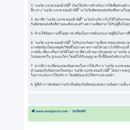
3. “บอร์ด บงกช คอมมิวนิตี้” เปิดให้บริการสำหรับการใช้เพื่อส่วนตั
อื่น ทาง “บอร์ด บงกช คอมมิวนิตี้” จะไม่รับผิดชอบต่อข้อเสียหายในท
4. สมาชิก “บอร์ด บงกช คอมมิวนิตี้” จะไม่นำบริการไปใช้ในกิจกรรมท
รับผิดชอบต่อสิ่งที่ท่านละเมิดและสร้างความเสียหาย ให้กับผู้อื่นในทุ
5. ห้ามใช้ข้อความที่ไม่สุภาพ หรือเป็นการหมิ่นประมาทผู้อื่นในการสื่อส
6. “บอร์ด บงกช คอมมิวนิตี้” ไม่รับประกันความเสียหายของจดหมายที่
อาจขัดข้องโดยเหตุสุดวิสัยที่ไม่อาจคาดการณ์ได้ อย่างไรก็ดีระบบ
ภาพนิ่ง เสียง หรือภาพวิดีโอต่างๆ ที่พ่วงท้ายมากับจดหมาย “บอร์ด บ
ไปเผยแพร่ใน รูปแบบใดๆ โดยมิได้รับอนุญาต ทั้งนี้มีผลบังคับรวมไปถ
7. หากมีการเปลี่ยนแปลงข้อตกลงในการให้บริการ “บอร์ด บงกช คอมมิว
ท่านยอมรับข้อตกลงใหม่ของ “บอร์ด บงกช คอมมิวนิตี้” โดยการกดปุ่ม 
ในการระงับการให้บริการ โดยมิต้องแจ้งให้ทราบล่วงหน้า
8. ผู้ที่ทำการส่งข้อความจำเป็นต้องรับผิดชอบต่อความข้อความนั้
www.bongkoch.com
บอร์ดหลัก