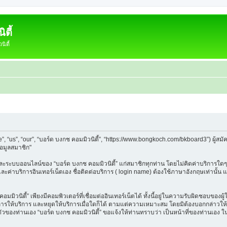
ตี้
ิตี้
e”, “us”, “our”, “บอร์ด บงกช คอมมิวนิตี้”, “https://www.bongkoch.com/bkboard3”) ผู
้อมูลสมาชิก"
็บและระบบออนไลน์ของ “บอร์ด บงกช คอมมิวนิตี้” แก่สมาชิกทุกท่าน โดยไม่คิดค่าบริการใดๆ
 และค่าบริการอินเทอร์เน็ตเอง ชื่อติดต่อบริการ ( login name) ต้องใช้ภาษาอังกฤษเท่านั้
ิวนิตี้” เพียงมีคอมพิวเตอร์ที่เชื่อมต่ออินเทอร์เน็ตได้ ทั้งนี้อยู่ในความรับผิดชอบของผู้ใ
นการให้บริการ และหยุดให้บริการเมื่อใดก็ได้ ตามแต่ความเหมาะสม โดยมิต้องบอกกล่าวให้ท
วนตัวของท่านเอง “บอร์ด บงกช คอมมิวนิตี้” ขอแจ้งให้ท่านทราบว่า เป็นหน้าที่ของท่านเอง 