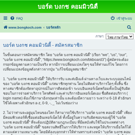
บอร์ด บงกช คอมมิวนิตี้
FAQ
เข้าสู่ระบบ
ค้
www.bongkoch.com
บอร์ดหลัก
น
ภาษา:
ห
บอร์ด บงกช คอมมิวนิตี้ - สมัครสมาชิก
า
ในขั้นตอนการสมัครสมาชิก โดย “บอร์ด บงกช คอมมิวนิตี้” (เรียก “we”, “us”, “our”,
“บอร์ด บงกช คอมมิวนิตี้”, “https://www.bongkoch.com/bkboard3”) ผู้สมัครจะต้อง
กรอกข้อมูลตามความเป็นจริง หากมีการเปลี่ยนแปลงใดๆ ขอให้ท่านแก้ไข โดยการ
เปลี่ยนแปลงข้อมูลดังกล่าวจากปุ่ม "แก้ไขข้อมูลสมาชิก"
1. “บอร์ด บงกช คอมมิวนิตี้” ให้บริการรับ และส่งอีเมล์ ผ่านทางเว็บและระบบออนไลน์
ของ “บอร์ด บงกช คอมมิวนิตี้” แก่สมาชิกทุกท่าน โดยไม่คิดค่าบริการใดๆ ทั้งสิ้น ซึ่ง
ทางสมาชิกต้องจัดหาอุปกรณ์ในการติดต่อเข้า ระบบอินเทอร์เน็ตพร้อมทั้งเป็นผู้รับผิด
ชอบในการจ่ายค่าบริการ โทรศัพท์ และค่าบริการอินเทอร์เน็ตเอง ชื่อติดต่อบริการ (
login name) ต้องใช้ภาษาอังกฤษเท่านั้น และต้องมีความยาว ระหว่าง 6-18 ตัวอักษร
ใช้ได้เฉพาะตัวอักษร a-z, 0-9, -, _ ไม่เว้นช่องว่าง
2. ไม่ว่าท่านจะอยู่มุมไหนของโลก ก็สามารถใช้บริการ “บอร์ด บงกช คอมมิวนิตี้” เพียง
มีคอมพิวเตอร์ที่เชื่อมต่ออินเทอร์เน็ตได้ ทั้งนี้อยู่ในความรับผิดชอบของผู้ใช้ “บอร์ด
บงกช คอมมิวนิตี้” ที่จะต้องปฏิบัติตามกฎระเบียบ ที่มีผลบังคับใช้ในประเทศต่างๆ
“บอร์ด บงกช คอมมิวนิตี้” ขอสงวนสิทธิ์ในการให้บริการ และหยุดให้บริการเมื่อใดก็ได้
ตามแต่ความเหมาะสม โดยมิต้องบอกกล่าวให้ท่านทราบล่วงหน้า “บอร์ด บงกช คอม