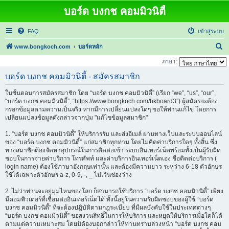
บอร์ด บงกช คอมมิวนิตี้
FAQ
เข้าสู่ระบบ
ค้
www.bongkoch.com
บอร์ดหลัก
น
ภาษา:
ห
บอร์ด บงกช คอมมิวนิตี้ - สมัครสมาชิก
า
ในขั้นตอนการสมัครสมาชิก โดย “บอร์ด บงกช คอมมิวนิตี้” (เรียก “we”, “us”, “our”,
“บอร์ด บงกช คอมมิวนิตี้”, “https://www.bongkoch.com/bkboard3”) ผู้สมัครจะต้อง
กรอกข้อมูลตามความเป็นจริง หากมีการเปลี่ยนแปลงใดๆ ขอให้ท่านแก้ไข โดยการ
เปลี่ยนแปลงข้อมูลดังกล่าวจากปุ่ม "แก้ไขข้อมูลสมาชิก"
1. “บอร์ด บงกช คอมมิวนิตี้” ให้บริการรับ และส่งอีเมล์ ผ่านทางเว็บและระบบออนไลน์
ของ “บอร์ด บงกช คอมมิวนิตี้” แก่สมาชิกทุกท่าน โดยไม่คิดค่าบริการใดๆ ทั้งสิ้น ซึ่ง
ทางสมาชิกต้องจัดหาอุปกรณ์ในการติดต่อเข้า ระบบอินเทอร์เน็ตพร้อมทั้งเป็นผู้รับผิด
ชอบในการจ่ายค่าบริการ โทรศัพท์ และค่าบริการอินเทอร์เน็ตเอง ชื่อติดต่อบริการ (
login name) ต้องใช้ภาษาอังกฤษเท่านั้น และต้องมีความยาว ระหว่าง 6-18 ตัวอักษร
ใช้ได้เฉพาะตัวอักษร a-z, 0-9, -, _ ไม่เว้นช่องว่าง
2. ไม่ว่าท่านจะอยู่มุมไหนของโลก ก็สามารถใช้บริการ “บอร์ด บงกช คอมมิวนิตี้” เพียง
มีคอมพิวเตอร์ที่เชื่อมต่ออินเทอร์เน็ตได้ ทั้งนี้อยู่ในความรับผิดชอบของผู้ใช้ “บอร์ด
บงกช คอมมิวนิตี้” ที่จะต้องปฏิบัติตามกฎระเบียบ ที่มีผลบังคับใช้ในประเทศต่างๆ
“บอร์ด บงกช คอมมิวนิตี้” ขอสงวนสิทธิ์ในการให้บริการ และหยุดให้บริการเมื่อใดก็ได้
ตามแต่ความเหมาะสม โดยมิต้องบอกกล่าวให้ท่านทราบล่วงหน้า “บอร์ด บงกช คอม