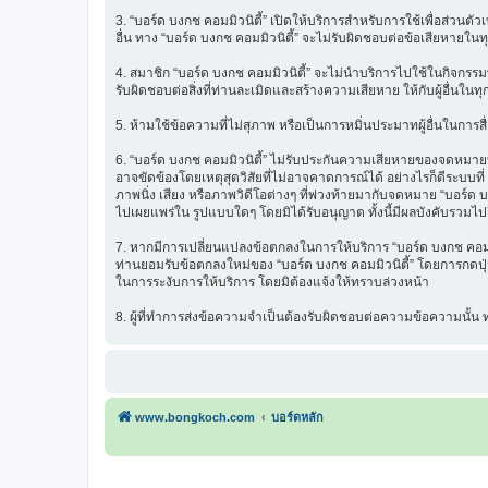
3. “บอร์ด บงกช คอมมิวนิตี้” เปิดให้บริการสำหรับการใช้เพื่อส่วนตั
อื่น ทาง “บอร์ด บงกช คอมมิวนิตี้” จะไม่รับผิดชอบต่อข้อเสียหายในท
4. สมาชิก “บอร์ด บงกช คอมมิวนิตี้” จะไม่นำบริการไปใช้ในกิจกรรมท
รับผิดชอบต่อสิ่งที่ท่านละเมิดและสร้างความเสียหาย ให้กับผู้อื่นในทุ
5. ห้ามใช้ข้อความที่ไม่สุภาพ หรือเป็นการหมิ่นประมาทผู้อื่นในการสื่อส
6. “บอร์ด บงกช คอมมิวนิตี้” ไม่รับประกันความเสียหายของจดหมายที่
อาจขัดข้องโดยเหตุสุดวิสัยที่ไม่อาจคาดการณ์ได้ อย่างไรก็ดีระบบ
ภาพนิ่ง เสียง หรือภาพวิดีโอต่างๆ ที่พ่วงท้ายมากับจดหมาย “บอร์ด บ
ไปเผยแพร่ใน รูปแบบใดๆ โดยมิได้รับอนุญาต ทั้งนี้มีผลบังคับรวมไปถ
7. หากมีการเปลี่ยนแปลงข้อตกลงในการให้บริการ “บอร์ด บงกช คอมมิว
ท่านยอมรับข้อตกลงใหม่ของ “บอร์ด บงกช คอมมิวนิตี้” โดยการกดปุ่ม 
ในการระงับการให้บริการ โดยมิต้องแจ้งให้ทราบล่วงหน้า
8. ผู้ที่ทำการส่งข้อความจำเป็นต้องรับผิดชอบต่อความข้อความนั้
www.bongkoch.com
บอร์ดหลัก