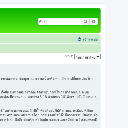
ค้นหา
การค้นหาขั้นสูง
เข้าสู่ระบบ
ภาษา:
้สมัครจะต้องกรอกข้อมูลตามความเป็นจริง หากมีการเปลี่ยนแปลงใดๆ
 ทั้งสิ้น ซึ่งทางสมาชิกต้องจัดหาอุปกรณ์ในการติดต่อเข้า ระบบ
น และต้องมีความยาว ระหว่าง 6-18 ตัวอักษร ใช้ได้เฉพาะตัวอักษร a-z,
ช้ “บอร์ด บงกช คอมมิวนิตี้” ที่จะต้องปฏิบัติตามกฎระเบียบ ที่มีผล
่านทราบล่วงหน้า “บอร์ด บงกช คอมมิวนิตี้” ถือว่าความเป็นส่วนตัว
ในการรักษาชื่อติดต่อบริการ ( login name) และรหัสผ่าน ( password)