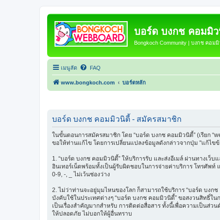
บอร์ด บงกช คอมมิวนิ
Bongkoch Community | บงกช คอมมิวน
เมนูลัด
FAQ
www.bongkoch.com
บอร์ดหลัก
บอร์ด บงกช คอมมิวนิตี้ - สมัครสมาชิก
ในขั้นตอนการสมัครสมาชิก โดย “บอร์ด บงกช คอมมิวนิตี้” (เรียก “w
ขอให้ท่านแก้ไข โดยการเปลี่ยนแปลงข้อมูลดังกล่าวจากปุ่ม "แก้ไขข
1. “บอร์ด บงกช คอมมิวนิตี้” ให้บริการรับ และส่งอีเมล์ ผ่านทางเว
อินเทอร์เน็ตพร้อมทั้งเป็นผู้รับผิดชอบในการจ่ายค่าบริการ โทรศัพท์
0-9, -, _ ไม่เว้นช่องว่าง
2. ไม่ว่าท่านจะอยู่มุมไหนของโลก ก็สามารถใช้บริการ “บอร์ด บงกช คอมม
บังคับใช้ในประเทศต่างๆ “บอร์ด บงกช คอมมิวนิตี้” ขอสงวนสิทธิ์ใ
เป็นเรื่องสำคัญมากสำหรับ การติดต่อสื่อสาร ทั้งนี้เพื่อความเป็นส่
ให้ปลอดภัย ไม่บอกให้ผู้อื่นทราบ