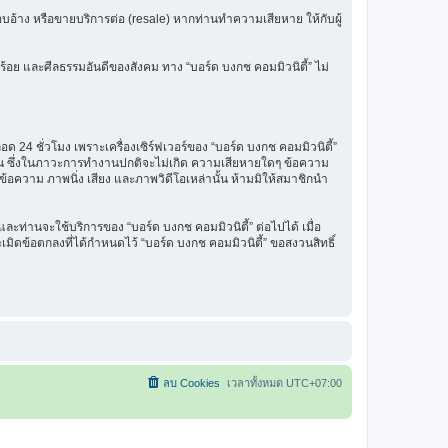
รแอบอ้าง หรือขายบริการต่อ (resale) หากท่านทำความเสียหาย ให้กับผู้
ร้อย และศีลธรรมอันดีของสังคม ทาง “บอร์ด บงกช คอมมิวนิตี้” ไม่
 24 ชั่วโมง เพราะเครื่องเซิร์ฟเวอร์ของ “บอร์ด บงกช คอมมิวนิตี้”
รฐาน ซึ่งในภาวะการทำงานปกติจะไม่เกิด ความเสียหายใดๆ ข้อความ
นข้อความ ภาพนิ่ง เสียง และภาพวิดีโอเหล่านั้น ห้ามมิให้สมาชิกนำ
ะท่านจะใช้บริการของ “บอร์ด บงกช คอมมิวนิตี้” ต่อไปได้ เมื่อ
มิดข้อตกลงที่ได้กำหนดไว้ “บอร์ด บงกช คอมมิวนิตี้” ขอสงวนสิทธิ์
ลบ Cookies
เวลาทั้งหมด
UTC+07:00