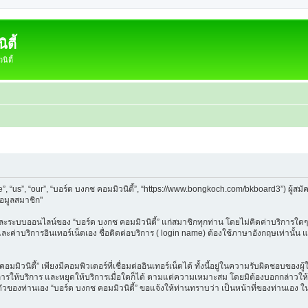
ตี้
ิตี้
e”, “us”, “our”, “บอร์ด บงกช คอมมิวนิตี้”, “https://www.bongkoch.com/bkboard3”) ผู
้อมูลสมาชิก"
็บและระบบออนไลน์ของ “บอร์ด บงกช คอมมิวนิตี้” แก่สมาชิกทุกท่าน โดยไม่คิดค่าบริการใดๆ
 และค่าบริการอินเทอร์เน็ตเอง ชื่อติดต่อบริการ ( login name) ต้องใช้ภาษาอังกฤษเท่านั้
ิวนิตี้” เพียงมีคอมพิวเตอร์ที่เชื่อมต่ออินเทอร์เน็ตได้ ทั้งนี้อยู่ในความรับผิดชอบของผู้ใ
นการให้บริการ และหยุดให้บริการเมื่อใดก็ได้ ตามแต่ความเหมาะสม โดยมิต้องบอกกล่าวให้ท
วนตัวของท่านเอง “บอร์ด บงกช คอมมิวนิตี้” ขอแจ้งให้ท่านทราบว่า เป็นหน้าที่ของท่านเอง 