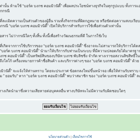
วเท่านั้น ห้ามใช้ “บอร์ด บงกช คอมมิวนิตี้” เพื่อผลประโยชน์ทางธุรกิจในทุกรูปแบบ ทั้งกา
ุกกรณี
ี่ละเมิดความเป็นส่วนตัวของผู้อื่น รวมทั้งกิจกรรมที่ผิดกฎหมาย หรือขัดต่อความสงบเรียบ
กกรณี “บอร์ด บงกช คอมมิวนิตี้” เปิดให้บริการสำหรับการใช้เพื่อส่วนตัวเท่านั้น
าร ไม่ว่ากรณีใดๆ ทั้งสิ้น ทั้งนี้เพื่อสร้างวัฒนธรรมที่ดี ในการใช้เว็บ
เกิดจากการใช้บริการของ “บอร์ด บงกช คอมมิวนิตี้” ซึ่งอาจจะไม่สามารถให้บริการได้ตลอด
ที่ “บอร์ด บงกช คอมมิวนิตี้” นำมาให้บริการกับท่านเป็นระบบ ที่มีความปลอดภัยได้มาต
งกช คอมมิวนิตี้” เป็นทรัพย์สินของบริษัท บงกช พับลิชชิ่ง จำกัด ทางเราขอสงวนลิขสิทธิ์ใ
ึงโลโก้ เครื่องหมายการค้าชื่อสินค้า และบริการต่างๆ ของ “บอร์ด บงกช คอมมิวนิตี้” ด้วย
นิตี้” จะแจ้งให้ท่านทราบ โดยจะประกาศ ข้อตกลงใหม่ขึ้นหน้าจอ เพื่อให้ท่านรับทราบ แล
" ยอมรับ" หาก “บอร์ด บงกช คอมมิวนิตี้” พบว่าสมาชิก ของ “บอร์ด บงกช คอมมิวนิตี้” ละเ
น ทางเกิดนำมาซึ่งความเสียหายต่อบุคคลอื่น ทางบริษัทจะไม่มีความรับผิดชอบใดๆ
นโยบายส่วนตัว
|
เงื่อนไขการใช้