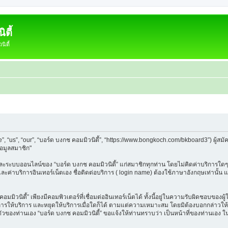
ตี้
ิตี้
e”, “us”, “our”, “บอร์ด บงกช คอมมิวนิตี้”, “https://www.bongkoch.com/bkboard3”) ผู
้อมูลสมาชิก"
็บและระบบออนไลน์ของ “บอร์ด บงกช คอมมิวนิตี้” แก่สมาชิกทุกท่าน โดยไม่คิดค่าบริการใดๆ
 และค่าบริการอินเทอร์เน็ตเอง ชื่อติดต่อบริการ ( login name) ต้องใช้ภาษาอังกฤษเท่านั้
ิวนิตี้” เพียงมีคอมพิวเตอร์ที่เชื่อมต่ออินเทอร์เน็ตได้ ทั้งนี้อยู่ในความรับผิดชอบของผู้ใ
นการให้บริการ และหยุดให้บริการเมื่อใดก็ได้ ตามแต่ความเหมาะสม โดยมิต้องบอกกล่าวให้ท
วนตัวของท่านเอง “บอร์ด บงกช คอมมิวนิตี้” ขอแจ้งให้ท่านทราบว่า เป็นหน้าที่ของท่านเอง 