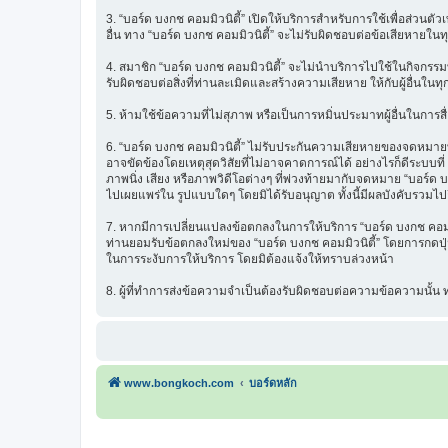
3. “บอร์ด บงกช คอมมิวนิตี้” เปิดให้บริการสำหรับการใช้เพื่อส่วนตั
อื่น ทาง “บอร์ด บงกช คอมมิวนิตี้” จะไม่รับผิดชอบต่อข้อเสียหายในท
4. สมาชิก “บอร์ด บงกช คอมมิวนิตี้” จะไม่นำบริการไปใช้ในกิจกรรมท
รับผิดชอบต่อสิ่งที่ท่านละเมิดและสร้างความเสียหาย ให้กับผู้อื่นในทุ
5. ห้ามใช้ข้อความที่ไม่สุภาพ หรือเป็นการหมิ่นประมาทผู้อื่นในการสื่อส
6. “บอร์ด บงกช คอมมิวนิตี้” ไม่รับประกันความเสียหายของจดหมายที่
อาจขัดข้องโดยเหตุสุดวิสัยที่ไม่อาจคาดการณ์ได้ อย่างไรก็ดีระบบ
ภาพนิ่ง เสียง หรือภาพวิดีโอต่างๆ ที่พ่วงท้ายมากับจดหมาย “บอร์ด บ
ไปเผยแพร่ใน รูปแบบใดๆ โดยมิได้รับอนุญาต ทั้งนี้มีผลบังคับรวมไปถ
7. หากมีการเปลี่ยนแปลงข้อตกลงในการให้บริการ “บอร์ด บงกช คอมมิว
ท่านยอมรับข้อตกลงใหม่ของ “บอร์ด บงกช คอมมิวนิตี้” โดยการกดปุ่ม 
ในการระงับการให้บริการ โดยมิต้องแจ้งให้ทราบล่วงหน้า
8. ผู้ที่ทำการส่งข้อความจำเป็นต้องรับผิดชอบต่อความข้อความนั้
www.bongkoch.com
บอร์ดหลัก