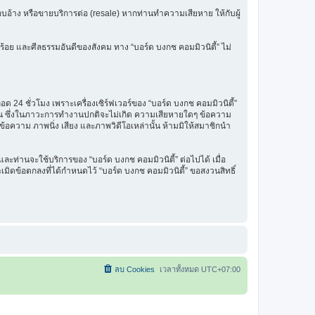
รแอบอ้าง หรือขายบริการต่อ (resale) หากท่านทำความเสียหาย ให้กับผู้
ร้อย และศีลธรรมอันดีของสังคม ทาง “บอร์ด บงกช คอมมิวนิตี้” ไม่
 24 ชั่วโมง เพราะเครื่องเซิร์ฟเวอร์ของ “บอร์ด บงกช คอมมิวนิตี้”
รฐาน ซึ่งในภาวะการทำงานปกติจะไม่เกิด ความเสียหายใดๆ ข้อความ
นข้อความ ภาพนิ่ง เสียง และภาพวิดีโอเหล่านั้น ห้ามมิให้สมาชิกนำ
ะท่านจะใช้บริการของ “บอร์ด บงกช คอมมิวนิตี้” ต่อไปได้ เมื่อ
มิดข้อตกลงที่ได้กำหนดไว้ “บอร์ด บงกช คอมมิวนิตี้” ขอสงวนสิทธิ์
ลบ Cookies
เวลาทั้งหมด
UTC+07:00