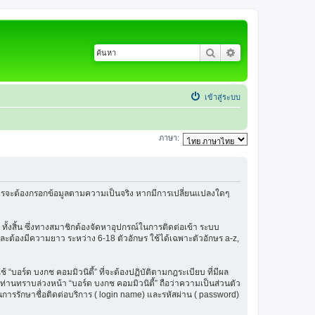
ค้นหา
การค้นหาขั้นสูง
เข้าสู่ระบบ
ภาษา:
้สมัครจะต้องกรอกข้อมูลตามความเป็นจริง หากมีการเปลี่ยนแปลงใดๆ
 ทั้งสิ้น ซึ่งทางสมาชิกต้องจัดหาอุปกรณ์ในการติดต่อเข้า ระบบ
น และต้องมีความยาว ระหว่าง 6-18 ตัวอักษร ใช้ได้เฉพาะตัวอักษร a-z,
ช้ “บอร์ด บงกช คอมมิวนิตี้” ที่จะต้องปฏิบัติตามกฎระเบียบ ที่มีผล
่านทราบล่วงหน้า “บอร์ด บงกช คอมมิวนิตี้” ถือว่าความเป็นส่วนตัว
ในการรักษาชื่อติดต่อบริการ ( login name) และรหัสผ่าน ( password)