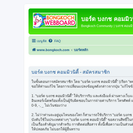
บอร์ด บงกช คอมมิวนิ
Bongkoch Community | บงกช คอมมิวน
เมนูลัด
FAQ
www.bongkoch.com
บอร์ดหลัก
บอร์ด บงกช คอมมิวนิตี้ - สมัครสมาชิก
ในขั้นตอนการสมัครสมาชิก โดย “บอร์ด บงกช คอมมิวนิตี้” (เรียก “w
ขอให้ท่านแก้ไข โดยการเปลี่ยนแปลงข้อมูลดังกล่าวจากปุ่ม "แก้ไขข
1. “บอร์ด บงกช คอมมิวนิตี้” ให้บริการรับ และส่งอีเมล์ ผ่านทางเว
อินเทอร์เน็ตพร้อมทั้งเป็นผู้รับผิดชอบในการจ่ายค่าบริการ โทรศัพท์
0-9, -, _ ไม่เว้นช่องว่าง
2. ไม่ว่าท่านจะอยู่มุมไหนของโลก ก็สามารถใช้บริการ “บอร์ด บงกช คอมม
บังคับใช้ในประเทศต่างๆ “บอร์ด บงกช คอมมิวนิตี้” ขอสงวนสิทธิ์ใ
เป็นเรื่องสำคัญมากสำหรับ การติดต่อสื่อสาร ทั้งนี้เพื่อความเป็นส่
ให้ปลอดภัย ไม่บอกให้ผู้อื่นทราบ