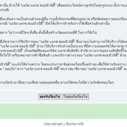
วเท่านั้น ห้ามใช้ “บอร์ด บงกช คอมมิวนิตี้” เพื่อผลประโยชน์ทางธุรกิจในทุกรูปแบบ ทั้งกา
ุกกรณี
ี่ละเมิดความเป็นส่วนตัวของผู้อื่น รวมทั้งกิจกรรมที่ผิดกฎหมาย หรือขัดต่อความสงบเรียบ
กกรณี “บอร์ด บงกช คอมมิวนิตี้” เปิดให้บริการสำหรับการใช้เพื่อส่วนตัวเท่านั้น
าร ไม่ว่ากรณีใดๆ ทั้งสิ้น ทั้งนี้เพื่อสร้างวัฒนธรรมที่ดี ในการใช้เว็บ
เกิดจากการใช้บริการของ “บอร์ด บงกช คอมมิวนิตี้” ซึ่งอาจจะไม่สามารถให้บริการได้ตลอด
ที่ “บอร์ด บงกช คอมมิวนิตี้” นำมาให้บริการกับท่านเป็นระบบ ที่มีความปลอดภัยได้มาต
งกช คอมมิวนิตี้” เป็นทรัพย์สินของบริษัท บงกช พับลิชชิ่ง จำกัด ทางเราขอสงวนลิขสิทธิ์ใ
ึงโลโก้ เครื่องหมายการค้าชื่อสินค้า และบริการต่างๆ ของ “บอร์ด บงกช คอมมิวนิตี้” ด้วย
นิตี้” จะแจ้งให้ท่านทราบ โดยจะประกาศ ข้อตกลงใหม่ขึ้นหน้าจอ เพื่อให้ท่านรับทราบ แล
" ยอมรับ" หาก “บอร์ด บงกช คอมมิวนิตี้” พบว่าสมาชิก ของ “บอร์ด บงกช คอมมิวนิตี้” ละเ
น ทางเกิดนำมาซึ่งความเสียหายต่อบุคคลอื่น ทางบริษัทจะไม่มีความรับผิดชอบใดๆ
นโยบายส่วนตัว
|
เงื่อนไขการใช้