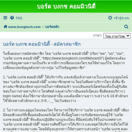
บอร์ด บงกช คอมมิวนิตี้
FAQ
เข้าสู่ระบบ
ค้
www.bongkoch.com
บอร์ดหลัก
น
ภาษา:
ห
บอร์ด บงกช คอมมิวนิตี้ - สมัครสมาชิก
า
ในขั้นตอนการสมัครสมาชิก โดย “บอร์ด บงกช คอมมิวนิตี้” (เรียก “we”, “us”, “our”,
“บอร์ด บงกช คอมมิวนิตี้”, “https://www.bongkoch.com/bkboard3”) ผู้สมัครจะต้อง
กรอกข้อมูลตามความเป็นจริง หากมีการเปลี่ยนแปลงใดๆ ขอให้ท่านแก้ไข โดยการ
เปลี่ยนแปลงข้อมูลดังกล่าวจากปุ่ม "แก้ไขข้อมูลสมาชิก"
1. “บอร์ด บงกช คอมมิวนิตี้” ให้บริการรับ และส่งอีเมล์ ผ่านทางเว็บและระบบออนไลน์
ของ “บอร์ด บงกช คอมมิวนิตี้” แก่สมาชิกทุกท่าน โดยไม่คิดค่าบริการใดๆ ทั้งสิ้น ซึ่ง
ทางสมาชิกต้องจัดหาอุปกรณ์ในการติดต่อเข้า ระบบอินเทอร์เน็ตพร้อมทั้งเป็นผู้รับผิด
ชอบในการจ่ายค่าบริการ โทรศัพท์ และค่าบริการอินเทอร์เน็ตเอง ชื่อติดต่อบริการ (
login name) ต้องใช้ภาษาอังกฤษเท่านั้น และต้องมีความยาว ระหว่าง 6-18 ตัวอักษร
ใช้ได้เฉพาะตัวอักษร a-z, 0-9, -, _ ไม่เว้นช่องว่าง
2. ไม่ว่าท่านจะอยู่มุมไหนของโลก ก็สามารถใช้บริการ “บอร์ด บงกช คอมมิวนิตี้” เพียง
มีคอมพิวเตอร์ที่เชื่อมต่ออินเทอร์เน็ตได้ ทั้งนี้อยู่ในความรับผิดชอบของผู้ใช้ “บอร์ด
บงกช คอมมิวนิตี้” ที่จะต้องปฏิบัติตามกฎระเบียบ ที่มีผลบังคับใช้ในประเทศต่างๆ
“บอร์ด บงกช คอมมิวนิตี้” ขอสงวนสิทธิ์ในการให้บริการ และหยุดให้บริการเมื่อใดก็ได้
ตามแต่ความเหมาะสม โดยมิต้องบอกกล่าวให้ท่านทราบล่วงหน้า “บอร์ด บงกช คอม