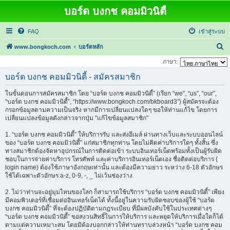
บอร์ด บงกช คอมมิวนิตี้
FAQ
เข้าสู่ระบบ
ค้
www.bongkoch.com
บอร์ดหลัก
น
ภาษา:
ห
บอร์ด บงกช คอมมิวนิตี้ - สมัครสมาชิก
า
ในขั้นตอนการสมัครสมาชิก โดย “บอร์ด บงกช คอมมิวนิตี้” (เรียก “we”, “us”, “our”,
“บอร์ด บงกช คอมมิวนิตี้”, “https://www.bongkoch.com/bkboard3”) ผู้สมัครจะต้อง
กรอกข้อมูลตามความเป็นจริง หากมีการเปลี่ยนแปลงใดๆ ขอให้ท่านแก้ไข โดยการ
เปลี่ยนแปลงข้อมูลดังกล่าวจากปุ่ม "แก้ไขข้อมูลสมาชิก"
1. “บอร์ด บงกช คอมมิวนิตี้” ให้บริการรับ และส่งอีเมล์ ผ่านทางเว็บและระบบออนไลน์
ของ “บอร์ด บงกช คอมมิวนิตี้” แก่สมาชิกทุกท่าน โดยไม่คิดค่าบริการใดๆ ทั้งสิ้น ซึ่ง
ทางสมาชิกต้องจัดหาอุปกรณ์ในการติดต่อเข้า ระบบอินเทอร์เน็ตพร้อมทั้งเป็นผู้รับผิด
ชอบในการจ่ายค่าบริการ โทรศัพท์ และค่าบริการอินเทอร์เน็ตเอง ชื่อติดต่อบริการ (
login name) ต้องใช้ภาษาอังกฤษเท่านั้น และต้องมีความยาว ระหว่าง 6-18 ตัวอักษร
ใช้ได้เฉพาะตัวอักษร a-z, 0-9, -, _ ไม่เว้นช่องว่าง
2. ไม่ว่าท่านจะอยู่มุมไหนของโลก ก็สามารถใช้บริการ “บอร์ด บงกช คอมมิวนิตี้” เพียง
มีคอมพิวเตอร์ที่เชื่อมต่ออินเทอร์เน็ตได้ ทั้งนี้อยู่ในความรับผิดชอบของผู้ใช้ “บอร์ด
บงกช คอมมิวนิตี้” ที่จะต้องปฏิบัติตามกฎระเบียบ ที่มีผลบังคับใช้ในประเทศต่างๆ
“บอร์ด บงกช คอมมิวนิตี้” ขอสงวนสิทธิ์ในการให้บริการ และหยุดให้บริการเมื่อใดก็ได้
ตามแต่ความเหมาะสม โดยมิต้องบอกกล่าวให้ท่านทราบล่วงหน้า “บอร์ด บงกช คอม