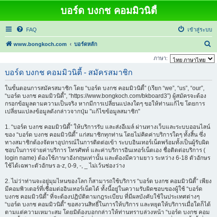
บอร์ด บงกช คอมมิวนิตี้
FAQ
เข้าสู่ระบบ
ค้
www.bongkoch.com
บอร์ดหลัก
น
ภาษา:
ห
บอร์ด บงกช คอมมิวนิตี้ - สมัครสมาชิก
า
ในขั้นตอนการสมัครสมาชิก โดย “บอร์ด บงกช คอมมิวนิตี้” (เรียก “we”, “us”, “our”,
“บอร์ด บงกช คอมมิวนิตี้”, “https://www.bongkoch.com/bkboard3”) ผู้สมัครจะต้อง
กรอกข้อมูลตามความเป็นจริง หากมีการเปลี่ยนแปลงใดๆ ขอให้ท่านแก้ไข โดยการ
เปลี่ยนแปลงข้อมูลดังกล่าวจากปุ่ม "แก้ไขข้อมูลสมาชิก"
1. “บอร์ด บงกช คอมมิวนิตี้” ให้บริการรับ และส่งอีเมล์ ผ่านทางเว็บและระบบออนไลน์
ของ “บอร์ด บงกช คอมมิวนิตี้” แก่สมาชิกทุกท่าน โดยไม่คิดค่าบริการใดๆ ทั้งสิ้น ซึ่ง
ทางสมาชิกต้องจัดหาอุปกรณ์ในการติดต่อเข้า ระบบอินเทอร์เน็ตพร้อมทั้งเป็นผู้รับผิด
ชอบในการจ่ายค่าบริการ โทรศัพท์ และค่าบริการอินเทอร์เน็ตเอง ชื่อติดต่อบริการ (
login name) ต้องใช้ภาษาอังกฤษเท่านั้น และต้องมีความยาว ระหว่าง 6-18 ตัวอักษร
ใช้ได้เฉพาะตัวอักษร a-z, 0-9, -, _ ไม่เว้นช่องว่าง
2. ไม่ว่าท่านจะอยู่มุมไหนของโลก ก็สามารถใช้บริการ “บอร์ด บงกช คอมมิวนิตี้” เพียง
มีคอมพิวเตอร์ที่เชื่อมต่ออินเทอร์เน็ตได้ ทั้งนี้อยู่ในความรับผิดชอบของผู้ใช้ “บอร์ด
บงกช คอมมิวนิตี้” ที่จะต้องปฏิบัติตามกฎระเบียบ ที่มีผลบังคับใช้ในประเทศต่างๆ
“บอร์ด บงกช คอมมิวนิตี้” ขอสงวนสิทธิ์ในการให้บริการ และหยุดให้บริการเมื่อใดก็ได้
ตามแต่ความเหมาะสม โดยมิต้องบอกกล่าวให้ท่านทราบล่วงหน้า “บอร์ด บงกช คอม